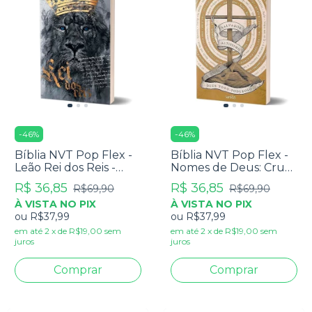
-
46
%
-
46
%
Bíblia NVT Pop Flex -
Bíblia NVT Pop Flex -
Leão Rei dos Reis -
Nomes de Deus: Cruz
Letra Normal
- Letra Normal
R$ 36,85
R$ 36,85
R$69,90
R$69,90
À VISTA NO PIX
À VISTA NO PIX
ou
R$37,99
ou
R$37,99
em até
2
x
de
R$19,00
sem
em até
2
x
de
R$19,00
sem
juros
juros