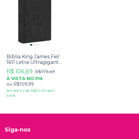
Bíblia King James Fiel
1611 Letra Ultragigante
Luxo Preta
R$ 106,69
R$173,49
À VISTA NO PIX
ou
R$109,99
em até
5
x
de
R$22,00
sem
juros
Siga-nos