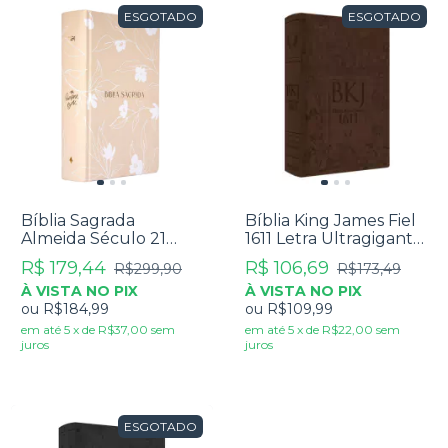
ESGOTADO
ESGOTADO
Bíblia Sagrada
Bíblia King James Fiel
Almeida Século 21
1611 Letra Ultragigante
Com Espaço Para
Luxo Marrom
R$ 179,44
R$ 106,69
R$299,90
R$173,49
Anotações The
À VISTA NO PIX
À VISTA NO PIX
Purpose Book Capa
ou
R$184,99
ou
R$109,99
Dura Tecido Flores
em até
5
x
de
R$37,00
sem
em até
5
x
de
R$22,00
sem
juros
juros
ESGOTADO