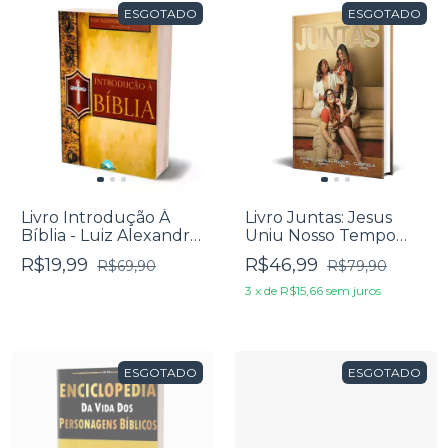
ESGOTADO
ESGOTADO
Livro Introdução À
Livro Juntas: Jesus
Bíblia - Luiz Alexandre
Uniu Nosso Tempo
Solano Rossi
Para Avivamento E
R$19,99
R$46,99
R$69,90
R$79,90
Salvação
3
x
de
R$15,66
sem juros
ESGOTADO
ESGOTADO