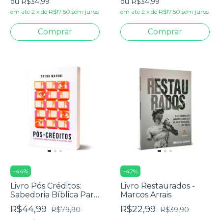
ou
R$34,99
ou
R$34,99
em até
2
x
de
R$17,50
sem juros
em até
2
x
de
R$17,50
sem juros
-
44
%
-
42
%
Livro Pós Créditos:
Livro Restaurados -
Sabedoria Bíblica Para
Marcos Arrais
a Cultura POP -
R$44,99
R$22,99
R$79,90
R$39,90
Bruno Maroni