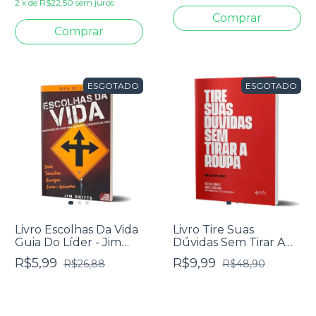
2
x
de
R$22,50
sem juros
ESGOTADO
ESGOTADO
Livro Escolhas Da Vida
Livro Tire Suas
Guia Do Líder - Jim
Dúvidas Sem Tirar A
Britts
Roupa - Nelson Junior
R$5,99
R$9,99
R$26,88
R$48,90
E Angela Cristina