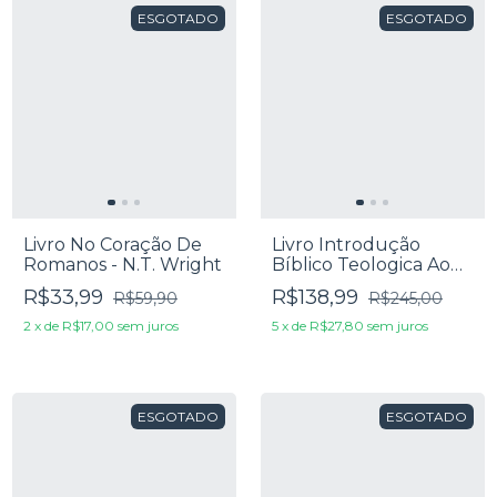
ESGOTADO
ESGOTADO
Livro No Coração De
Livro Introdução
Romanos - N.T. Wright
Bíblico Teologica Ao
Novo Testamento -
R$33,99
R$138,99
R$59,90
R$245,00
Michael J. Kruger
2
x
de
R$17,00
sem juros
5
x
de
R$27,80
sem juros
ESGOTADO
ESGOTADO