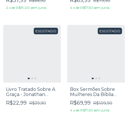
R$37,99
R$69,99
R$64,90
R$79,90
Coleman
2
x
de
R$19,00
sem juros
4
x
de
R$17,50
sem juros
ESGOTADO
ESGOTADO
Livro Tratado Sobre A
Box Sermões Sobre
Graça - Jonathan
Mulheres Da Bíblia
Edwards
Antigo E Novo
R$22,99
R$69,99
R$39,90
R$109,90
Testamento - C. H.
Spurgeon
4
x
de
R$17,50
sem juros