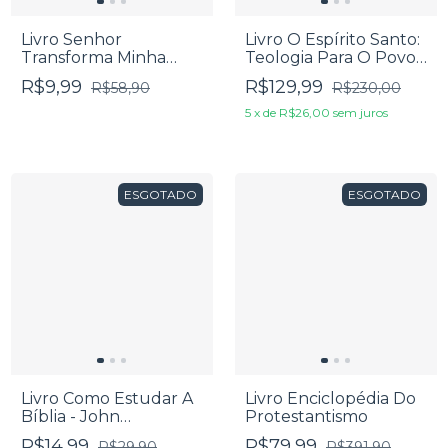
Livro Senhor
Livro O Espírito Santo:
Transforma Minha
Teologia Para O Povo
Atitude - James
De Deus - Gregg R.
R$9,99
R$129,99
R$58,90
R$230,00
MacDonald
Alisson
5
x
de
R$26,00
sem juros
ESGOTADO
ESGOTADO
Livro Como Estudar A
Livro Enciclopédia Do
Bíblia - John
Protestantismo
MacArthur
R$14,99
R$79,99
R$29,90
R$391,90