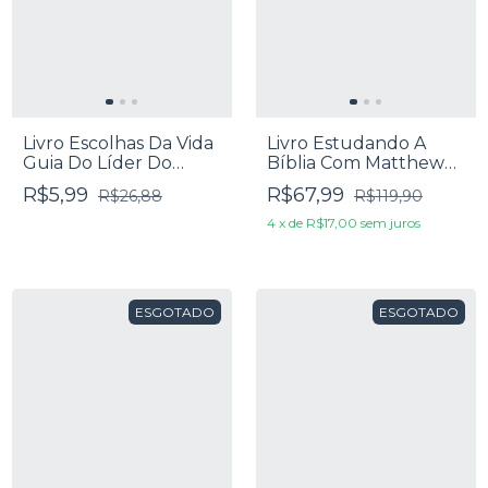
Livro Escolhas Da Vida
Livro Estudando A
Guia Do Líder Do
Bíblia Com Matthew
Grupo Do Jovem - Jim
Henry - Dayse
R$5,99
R$67,99
R$26,88
R$119,90
Britts
Fontoura
4
x
de
R$17,00
sem juros
ESGOTADO
ESGOTADO