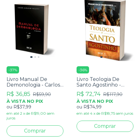
-
37
%
-
36
%
Livro Manual De
Livro Teologia De
Demonologia - Carlos
Santo Agostinho -
Augusto Vailatti
Francisco Moriones
R$ 36,85
R$ 72,74
R$59,90
R$117,90
À VISTA NO PIX
À VISTA NO PIX
ou
R$37,99
ou
R$74,99
em até
2
x
de
R$19,00
sem
em até
4
x
de
R$18,75
sem juros
juros