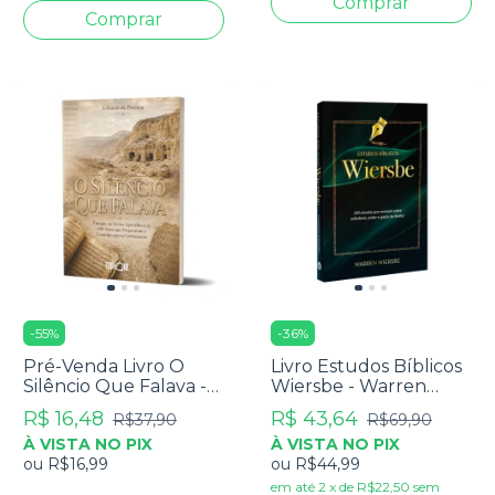
-
55
%
-
36
%
Pré-Venda Livro O
Livro Estudos Bíblicos
Silêncio Que Falava -
Wiersbe - Warren
Eduardo De Proença
Wiersbe
R$ 16,48
R$ 43,64
R$37,90
R$69,90
À VISTA NO PIX
À VISTA NO PIX
ou
R$16,99
ou
R$44,99
em até
2
x
de
R$22,50
sem