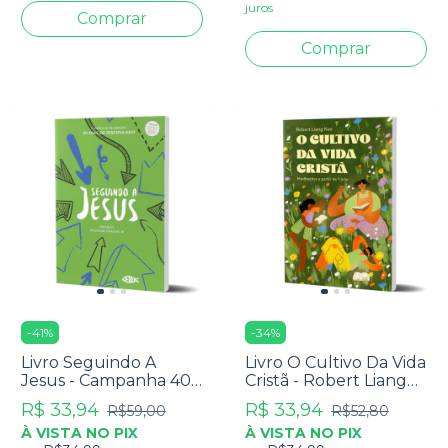
juros
-
41
%
-
34
%
Livro Seguindo A
Livro O Cultivo Da Vida
Jesus - Campanha 40
Cristã - Robert Liang
Dias De Discipulado
Koo
R$ 33,94
R$ 33,94
R$59,00
R$52,80
À VISTA NO PIX
À VISTA NO PIX