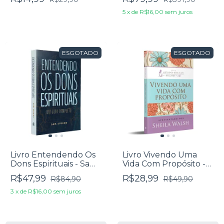
5
x
de
R$16,00
sem juros
ESGOTADO
ESGOTADO
Livro Entendendo Os
Livro Vivendo Uma
Dons Espirituais - Sam
Vida Com Propósito -
Storms
Sheila Walsh
R$47,99
R$28,99
R$84,90
R$49,90
3
x
de
R$16,00
sem juros