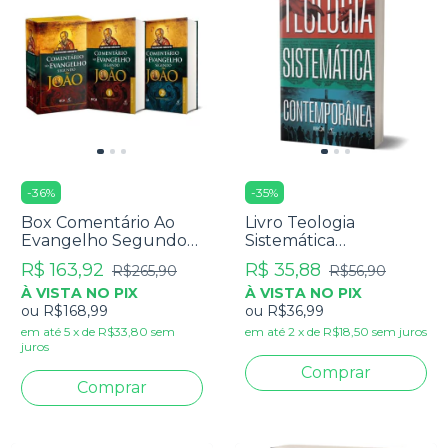
-
36
%
-
35
%
Box Comentário Ao
Livro Teologia
Evangelho Segundo
Sistemática
João - Raymond
Contemporânea -
R$ 163,92
R$ 35,88
R$265,90
R$56,90
Brown - 2 Volumes
Júlio Andrade Ferreira
À VISTA NO PIX
À VISTA NO PIX
ou
R$168,99
ou
R$36,99
em até
5
x
de
R$33,80
sem
em até
2
x
de
R$18,50
sem juros
juros