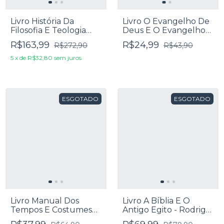
Livro História Da
Livro O Evangelho De
Filosofia E Teologia
Deus E O Evangelho
Ocidental - John M.
Do Homem - Paul
R$163,99
R$24,99
R$272,90
R$43,90
Frame
Washer
5
x
de
R$32,80
sem juros
ESGOTADO
ESGOTADO
Livro Manual Dos
Livro A Bíblia E O
Tempos E Costumes
Antigo Egito - Rodrigo
Bíblicos - William
Silva E Wiliam Cardoso