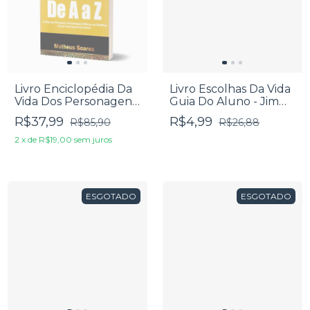
Livro Enciclopédia Da
Livro Escolhas Da Vida
Vida Dos Personagens
Guia Do Aluno - Jim
Bíblicos De A A Z -
Britts
R$37,99
R$4,99
R$85,90
R$26,88
Matheus Soares
2
x
de
R$19,00
sem juros
ESGOTADO
ESGOTADO