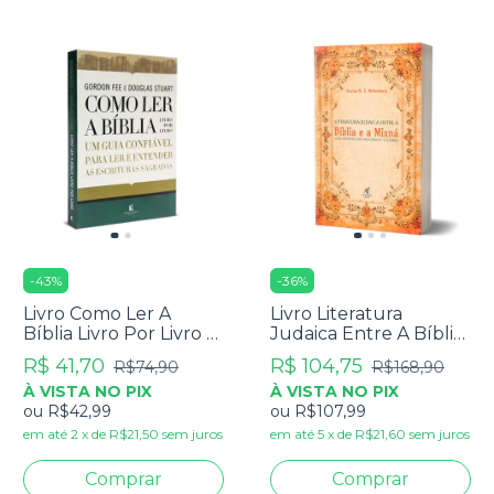
-
43
%
-
36
%
Livro Como Ler A
Livro Literatura
Bíblia Livro Por Livro -
Judaica Entre A Bíblia
Gordon Fee
E A Mixná - George W.
R$ 41,70
R$ 104,75
R$74,90
R$168,90
E. Nickelsburg
À VISTA NO PIX
À VISTA NO PIX
ou
R$42,99
ou
R$107,99
em até
2
x
de
R$21,50
sem juros
em até
5
x
de
R$21,60
sem juros