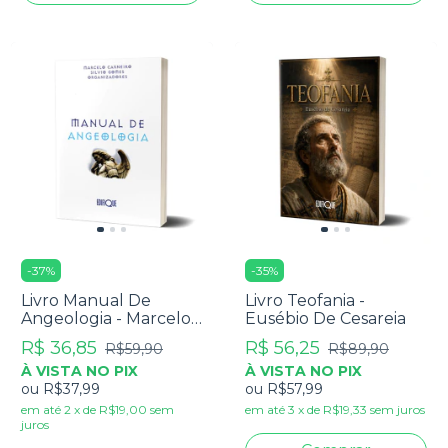
-
37
%
-
35
%
Livro Manual De
Livro Teofania -
Angeologia - Marcelo
Eusébio De Cesareia
Carneiro E Silvio
R$ 36,85
R$ 56,25
R$59,90
R$89,90
Gomes Organizadores
À VISTA NO PIX
À VISTA NO PIX
ou
R$37,99
ou
R$57,99
em até
2
x
de
R$19,00
sem
em até
3
x
de
R$19,33
sem juros
juros