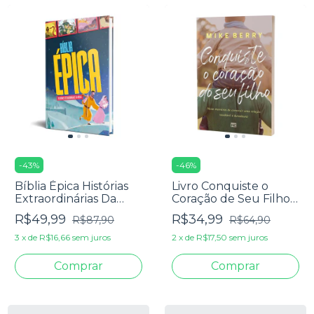
-
43
%
-
46
%
Bíblia Épica Histórias
Livro Conquiste o
Extraordinárias Da
Coração de Seu Filho -
Bíblia - Infantil
Mike Berry
R$49,99
R$34,99
R$87,90
R$64,90
3
x
de
R$16,66
sem juros
2
x
de
R$17,50
sem juros