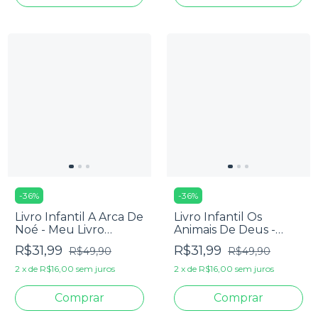
-
36
%
-
36
%
Livro Infantil A Arca De
Livro Infantil Os
Noé - Meu Livro
Animais De Deus -
Bíblico De Pano
Meu Livro Bíblico De
R$31,99
R$31,99
R$49,90
R$49,90
Pano
2
x
de
R$16,00
sem juros
2
x
de
R$16,00
sem juros