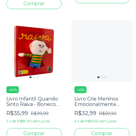
-
64
%
-
45
%
Livro Infantil Quando
Livro Crie Meninos
Sinto Raiva - Boneco
Emocionalmente
Edi De Pano - James
Saudáveis - David
R$35,99
R$32,99
R$99,99
R$59,90
Misse
Thomas
2
x
de
R$18,00
sem juros
2
x
de
R$16,50
sem juros