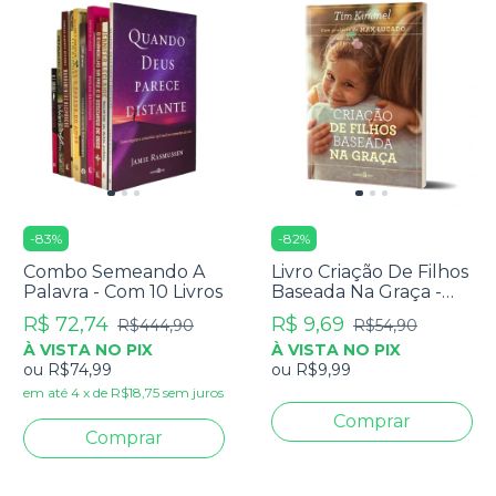
-
83
%
-
82
%
Combo Semeando A
Livro Criação De Filhos
Palavra - Com 10 Livros
Baseada Na Graça -
Tim Kimmel
R$ 72,74
R$ 9,69
R$444,90
R$54,90
À VISTA NO PIX
À VISTA NO PIX
ou
R$74,99
ou
R$9,99
em até
4
x
de
R$18,75
sem juros