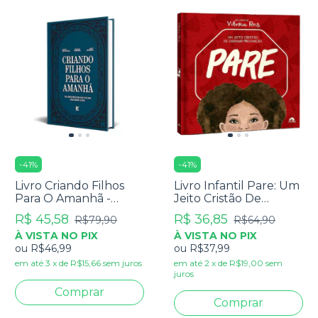
-
41
%
-
41
%
Livro Criando Filhos
Livro Infantil Pare: Um
Para O Amanhã -
Jeito Cristão De
Adésio de Oliveira,
Ensinar Prevenção -
R$ 45,58
R$ 36,85
R$79,90
R$64,90
Nikolas Ferreira e
Vitoria Reis
À VISTA NO PIX
À VISTA NO PIX
Ruth Ferreira
ou
R$46,99
ou
R$37,99
em até
3
x
de
R$15,66
sem juros
em até
2
x
de
R$19,00
sem
juros