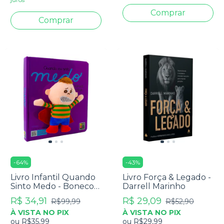
-
64
%
-
43
%
Livro Infantil Quando
Livro Força & Legado -
Sinto Medo - Boneco
Darrell Marinho
Edi De Pano - James
R$ 34,91
R$ 29,09
R$99,99
R$52,90
Misse
À VISTA NO PIX
À VISTA NO PIX
ou
R$35,99
ou
R$29,99