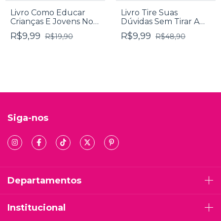
Livro Como Educar
Livro Tire Suas
Crianças E Jovens No
Dúvidas Sem Tirar A
Século XXI - Augusto
Roupa - Nelson Junior
R$9,99
R$9,99
R$19,90
R$48,90
Cury
E Angela Cristina
Siga-nos
Departamentos
Institucional