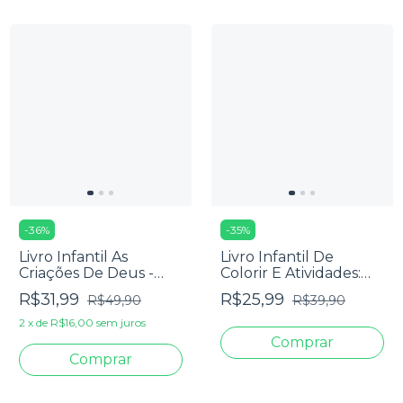
-
36
%
-
35
%
Livro Infantil As
Livro Infantil De
Criações De Deus -
Colorir E Atividades:
Meu Livro Bíblico De
Jesus, A Luz Do
R$31,99
R$25,99
R$49,90
R$39,90
Pano
Mundo - Milagres De
Jesus
2
x
de
R$16,00
sem juros