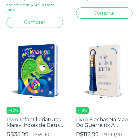
em até
2
x
de
R$18,00
sem
juros
-
40
%
-
43
%
Livro Infantil Criaturas
Livro Flechas Na Mão
Maravilhosas de Deus -
Do Guerreiro: A
Ciranda Cultural
Educação Bíblica De
R$35,99
R$112,99
R$59,90
R$199,90
Filhos E Família -