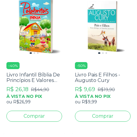
-
40
%
-
50
%
Livro Infantil Bíblia De
Livro Pais E Filhos -
Princípios E Valores
Augusto Cury
Palabritas
R$ 26,18
R$ 9,69
R$44,90
R$19,90
À VISTA NO PIX
À VISTA NO PIX
ou
R$26,99
ou
R$9,99