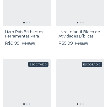
Livro Pais Brilhantes
Livro Infantil Bloco de
Ferramentas Para
Atividades Bíblicas
Gestão Da Emoção -
R$9,99
R$5,99
R$19,90
R$12,90
Augusto Cury
ESGOTADO
ESGOTADO