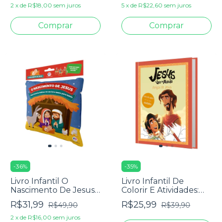
Simone Quaresma
2
x
de
R$18,00
sem juros
5
x
de
R$22,60
sem juros
-
36
%
-
35
%
Livro Infantil O
Livro Infantil De
Nascimento De Jesus -
Colorir E Atividades:
Meu Livro Bíblico De
Jesus, A Luz Do
R$31,99
R$25,99
R$49,90
R$39,90
Pano
Mundo - Amigos De
Jesus
2
x
de
R$16,00
sem juros