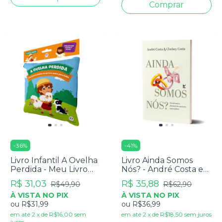
-
36
%
-
41
%
Livro Infantil A Ovelha
Livro Ainda Somos
Perdida - Meu Livro
Nós? - André Costa e
Bíblico De Pano
Chelsey Costa
R$ 31,03
R$ 35,88
R$49,90
R$62,90
À VISTA NO PIX
À VISTA NO PIX
ou
R$31,99
ou
R$36,99
em até
2
x
de
R$16,00
sem
em até
2
x
de
R$18,50
sem juros
juros