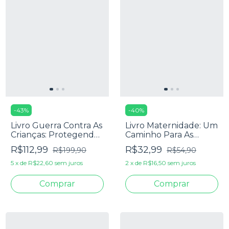
-
43
%
-
40
%
Livro Guerra Contra As
Livro Maternidade: Um
Crianças: Protegendo
Caminho Para As
Seus Filhos De Um
Virtudes - Bruna Luz e
R$112,99
R$32,99
R$199,90
R$54,90
Mundo Hostil - John
Chelsey Costa
Macarthur
5
x
de
R$22,60
sem juros
2
x
de
R$16,50
sem juros