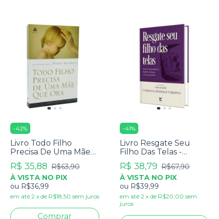
-
42
%
-
41
%
Livro Todo Filho
Livro Resgate Seu
Precisa De Uma Mãe
Filho Das Telas -
Que Ora - Fern
Cassiana Modolo
R$ 35,88
R$ 38,79
R$63,90
R$67,90
Nichols
Tardivo
À VISTA NO PIX
À VISTA NO PIX
ou
R$36,99
ou
R$39,99
em até
2
x
de
R$18,50
sem juros
em até
2
x
de
R$20,00
sem
juros