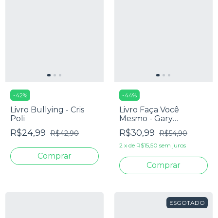
-
42
%
-
44
%
Livro Bullying - Cris
Livro Faça Você
Poli
Mesmo - Gary
Chapman
R$24,99
R$30,99
R$42,90
R$54,90
2
x
de
R$15,50
sem juros
ESGOTADO