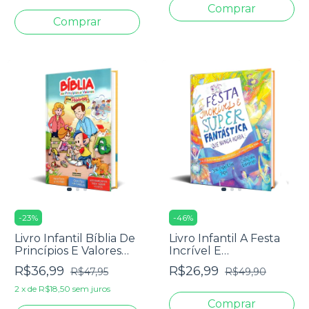
-
23
%
-
46
%
Livro Infantil Bíblia De
Livro Infantil A Festa
Princípios E Valores
Incrível E
Com Palabritas - Capa
Superfantástica Que
R$36,99
R$26,99
R$47,95
R$49,90
Dura
Nunca Acaba - Joni
Eareckson Tada E
2
x
de
R$18,50
sem juros
Catalina Echeverri