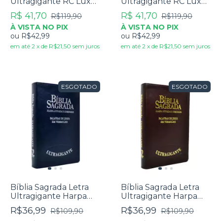
Ultragigante RC Luxo
Ultragigante RC Luxo
Azul
Preta
R$ 41,70
R$ 41,70
R$119,90
R$119,90
À VISTA NO PIX
À VISTA NO PIX
ou
R$42,99
ou
R$42,99
em até
2
x
de
R$21,50
sem juros
em até
2
x
de
R$21,50
sem juros
ESGOTADO
ESGOTADO
Bíblia Sagrada Letra
Bíblia Sagrada Letra
Ultragigante Harpa
Ultragigante Harpa
Avivada E Corinhos -
Avivada E Corinhos
R$36,99
R$36,99
R$109,90
R$109,90
Azul
Marrom