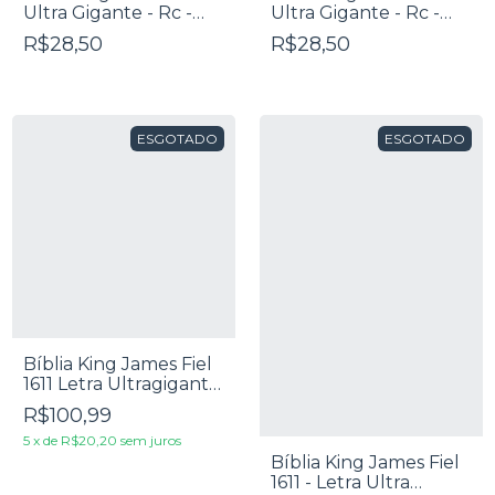
Ultra Gigante - Rc -
Ultra Gigante - Rc -
Edição De Promessas -
Edição De Promessas -
R$28,50
R$28,50
Zíper Preta
Zíper Prata
ESGOTADO
ESGOTADO
Bíblia King James Fiel
1611 Letra Ultragigante
Luxo Azul
R$100,99
5
x
de
R$20,20
sem juros
Bíblia King James Fiel
1611 - Letra Ultra