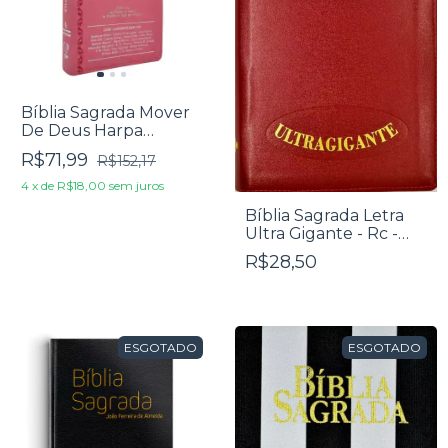
Bíblia Sagrada Mover
De Deus Harpa
Avivada E Corinhos
R$71,99
R$152,17
Luxo Rosa
4
x
de
R$18,00
sem juros
Bíblia Sagrada Letra
Ultra Gigante - Rc -
Edição De Promessas -
R$28,50
Zíper Vermelha
ESGOTADO
ESGOTADO