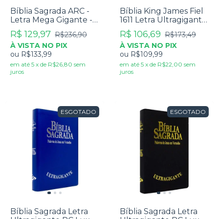
Bíblia Sagrada ARC -
Bíblia King James Fiel
Letra Mega Gigante -
1611 Letra Ultragigante
Capa Luxo Bege
Luxo Preta
R$ 129,97
R$ 106,69
R$236,90
R$173,49
À VISTA NO PIX
À VISTA NO PIX
ou
R$133,99
ou
R$109,99
em até
5
x
de
R$26,80
sem
em até
5
x
de
R$22,00
sem
juros
juros
ESGOTADO
ESGOTADO
Bíblia Sagrada Letra
Bíblia Sagrada Letra