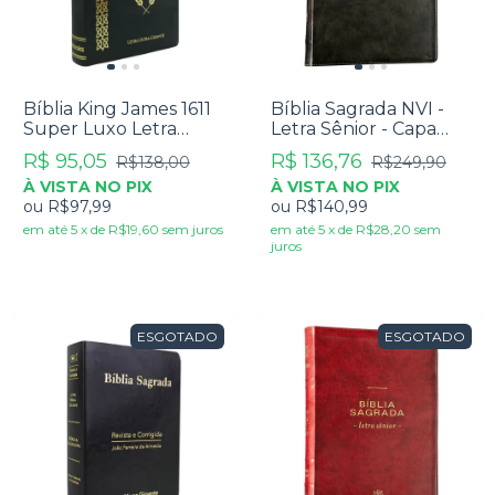
Bíblia King James 1611
Bíblia Sagrada NVI -
Super Luxo Letra
Letra Sênior - Capa
Ultragigante Preta
Luxo Preto
R$ 95,05
R$ 136,76
R$138,00
R$249,90
À VISTA NO PIX
À VISTA NO PIX
ou
R$97,99
ou
R$140,99
em até
5
x
de
R$19,60
sem juros
em até
5
x
de
R$28,20
sem
juros
ESGOTADO
ESGOTADO