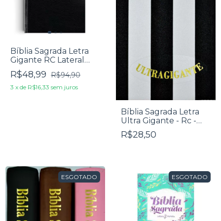
Bíblia Sagrada Letra
Gigante RC Lateral
Onça
R$48,99
R$94,90
3
x
de
R$16,33
sem juros
Bíblia Sagrada Letra
Ultra Gigante - Rc -
Edição De Promessas -
R$28,50
Luxo Listras
ESGOTADO
ESGOTADO