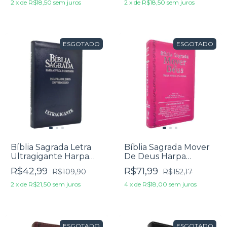
2
x
de
R$18,50
sem juros
2
x
de
R$18,50
sem juros
ESGOTADO
ESGOTADO
Bíblia Sagrada Letra
Bíblia Sagrada Mover
Ultragigante Harpa
De Deus Harpa
Avivada E Corinhos
Avivada E Corinhos
R$42,99
R$71,99
R$109,90
R$152,17
Azul Com Ziper
Luxo Pink
2
x
de
R$21,50
sem juros
4
x
de
R$18,00
sem juros
ESGOTADO
ESGOTADO