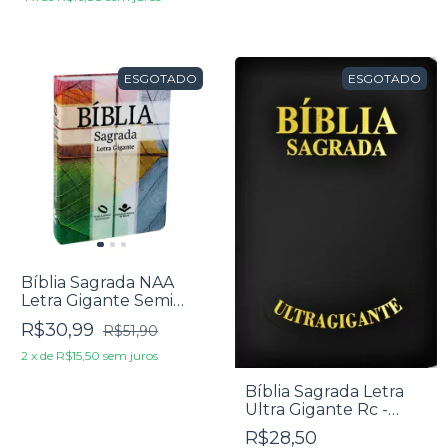
ESGOTADO
ESGOTADO
Bíblia Sagrada NAA
Letra Gigante Semi
Luxo Cruz
R$30,99
R$51,90
2
x
de
R$15,50
sem juros
Bíblia Sagrada Letra
Ultra Gigante Rc -
Edição De Promessas -
R$28,50
Ziper Preta