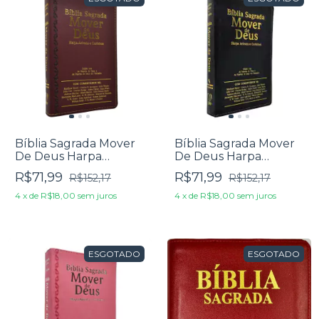
Bíblia Sagrada Mover
Bíblia Sagrada Mover
De Deus Harpa
De Deus Harpa
Avivada E Corinhos
Avivada E Corinhos
R$71,99
R$71,99
R$152,17
R$152,17
Luxo Bordô
Luxo Preta
4
x
de
R$18,00
sem juros
4
x
de
R$18,00
sem juros
ESGOTADO
ESGOTADO