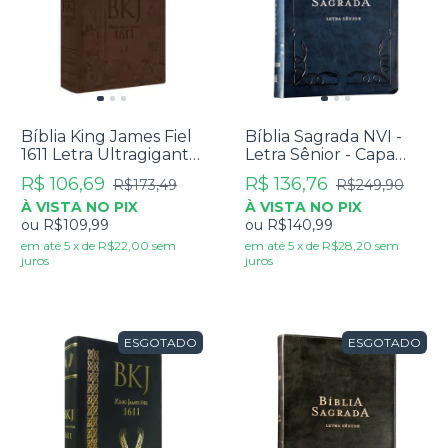
Bíblia King James Fiel
Bíblia Sagrada NVI -
1611 Letra Ultragigante
Letra Sênior - Capa
Luxo Marrom
Luxo Azul
R$ 106,69
R$ 136,76
R$173,49
R$249,90
À VISTA NO PIX
À VISTA NO PIX
ou
R$109,99
ou
R$140,99
em até
5
x
de
R$22,00
sem
em até
5
x
de
R$28,20
sem
juros
juros
ESGOTADO
ESGOTADO