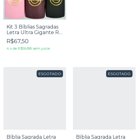
Kit 3 Bíblias Sagradas
Letra Ultra Gigante Rc
- Edição De Promessas
R$67,50
- Ziper
4
x
de
R$16,88
sem juros
ESGOTADO
ESGOTADO
Bíblia Sagrada Letra
Bíblia Sagrada Letra