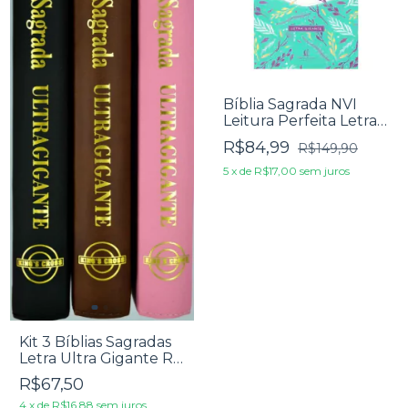
Bíblia Sagrada NVI
Leitura Perfeita Letra
Gigante Capa Tecido
R$84,99
R$149,90
Ramos
5
x
de
R$17,00
sem juros
Kit 3 Bíblias Sagradas
Letra Ultra Gigante Rc
- Edição De Promessas
R$67,50
- Ziper
4
x
de
R$16,88
sem juros