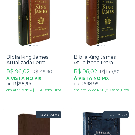
Bíblia King James
Bíblia King James
Atualizada Letra
Atualizada Letra
Ultragigante Luxo
Ultragigante Luxo
R$ 96,02
R$ 96,02
R$149,90
R$149,90
Marrom
Preta
À VISTA NO PIX
À VISTA NO PIX
ou
R$98,99
ou
R$98,99
em até
5
x
de
R$19,80
sem juros
em até
5
x
de
R$19,80
sem juros
ESGOTADO
ESGOTADO