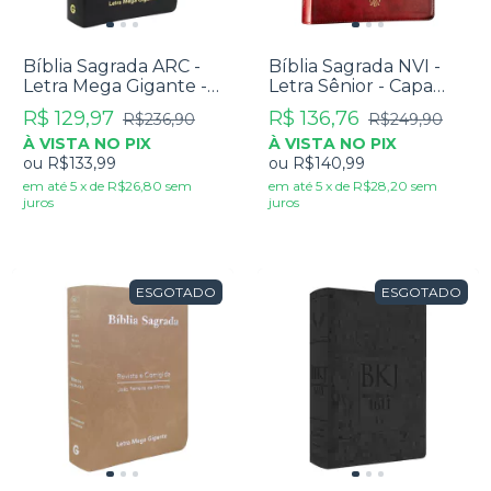
Bíblia Sagrada ARC -
Bíblia Sagrada NVI -
Letra Mega Gigante -
Letra Sênior - Capa
Capa Luxo Preta
Luxo Vinho
R$ 129,97
R$ 136,76
R$236,90
R$249,90
À VISTA NO PIX
À VISTA NO PIX
ou
R$133,99
ou
R$140,99
em até
5
x
de
R$26,80
sem
em até
5
x
de
R$28,20
sem
juros
juros
ESGOTADO
ESGOTADO