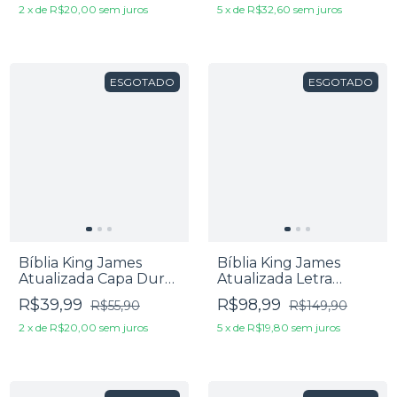
2
x
de
R$20,00
sem juros
5
x
de
R$32,60
sem juros
ESGOTADO
ESGOTADO
Bíblia King James
Bíblia King James
Atualizada Capa Dura
Atualizada Letra
Leão Original
Ultragigante Luxo
R$39,99
R$98,99
R$55,90
R$149,90
Preta
2
x
de
R$20,00
sem juros
5
x
de
R$19,80
sem juros