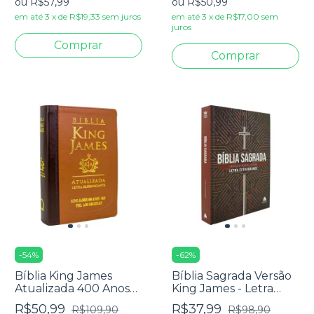
ou
R$57,99
ou
R$50,99
em até
3
x
de
R$19,33
sem juros
em até
3
x
de
R$17,00
sem
juros
-
54
%
-
62
%
Bíblia King James
Bíblia Sagrada Versão
Atualizada 400 Anos
King James - Letra
Letra Hipergigante -
Extragrande - Capa
R$50,99
R$37,99
R$109,90
R$98,90
Luxo Marrom Bicolor
Dura Modelo: Verdade