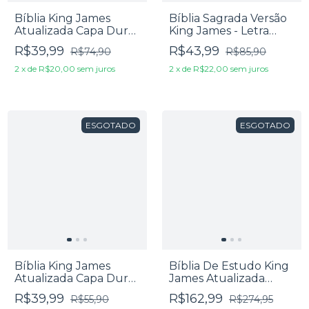
Bíblia King James
Bíblia Sagrada Versão
Atualizada Capa Dura
King James - Letra
Foi Por Amor
Extragrande - Capa
R$39,99
R$43,99
R$74,90
R$85,90
Dura Modelo: Vida
2
x
de
R$20,00
sem juros
2
x
de
R$22,00
sem juros
ESGOTADO
ESGOTADO
Bíblia King James
Bíblia De Estudo King
Atualizada Capa Dura
James Atualizada
Leão Marrom
Letra Grande Capa
R$39,99
R$162,99
R$55,90
R$274,95
Luxo Vinho