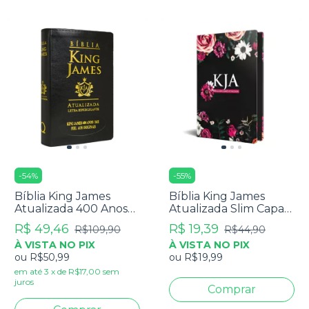
-
54
%
-
55
%
Bíblia King James
Bíblia King James
Atualizada 400 Anos
Atualizada Slim Capa
Letra Hipergigante -
Dura Floral Pink
R$ 49,46
R$ 19,39
R$109,90
R$44,90
Média Luxo Preta
À VISTA NO PIX
À VISTA NO PIX
ou
R$50,99
ou
R$19,99
em até
3
x
de
R$17,00
sem
juros