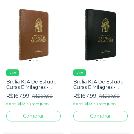
-
20
%
-
20
%
Bíblia KJA De Estudo
Bíblia KJA De Estudo
Curas E Milagres -
Curas E Milagres -
Capa Luxo Marrom
Capa Luxo Preta
R$167,99
R$167,99
R$209,90
R$209,90
5
x
de
R$33,60
sem juros
5
x
de
R$33,60
sem juros