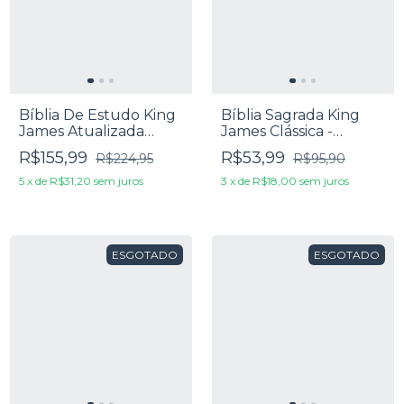
Bíblia De Estudo King
Bíblia Sagrada King
James Atualizada
James Clássica -
Letra Grande Capa
Ultrafina Capa Luxo
R$155,99
R$53,99
R$224,95
R$95,90
Luxo Bordô E Bege
Lilás
5
x
de
R$31,20
sem juros
3
x
de
R$18,00
sem juros
ESGOTADO
ESGOTADO