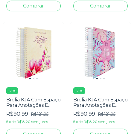
-
25
%
-
25
%
Bíblia KJA Com Espaço
Bíblia KJA Com Espaço
Para Anotações E
Para Anotações E
Texto Colorido - Capa
Texto Colorido - Capa
R$90,99
R$90,99
R$121,95
R$121,95
Dura Espiral Magnólia
Dura Espiral Folhas
5
x
de
R$18,20
sem juros
5
x
de
R$18,20
sem juros