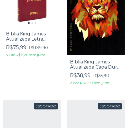
Bíblia King James
Atualizada Letra
Jumbo Capa Luxo
R$75,99
R$189,90
Vermelha
5
x
de
R$15,20
sem juros
Bíblia King James
Atualizada Capa Dura
Leão Preta
R$38,99
R$55,90
2
x
de
R$19,50
sem juros
ESGOTADO
ESGOTADO