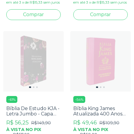
em até
3
x
de
R$15,33
sem juros
em até
3
x
de
R$15,33
sem juros
-
61
%
-
54
%
Bíblia De Estudo KJA -
Bíblia King James
Letra Jumbo - Capa
Atualizada 400 Anos
Floral Pink
Letra Hipergigante -
R$ 56,25
R$ 49,46
R$149,90
R$109,90
Luxo Pink Bicolor
À VISTA NO PIX
À VISTA NO PIX