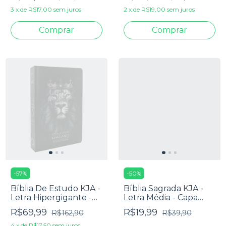
3
x
de
R$17,00
sem juros
2
x
de
R$19,00
sem juros
-
57
%
-
50
%
Bíblia De Estudo KJA -
Bíblia Sagrada KJA -
Letra Hipergigante -
Letra Média - Capa
Capa Rei Dos Reis
Dura Artística
R$69,99
R$19,99
R$162,90
R$39,90
4
x
de
R$17,50
sem juros