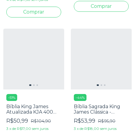
-
51
%
-
44
%
Bíblia King James
Bíblia Sagrada King
Atualizada KJA 400
James Clássica -
Anos - Letra
Ultrafina Capa Luxo
R$50,99
R$53,99
R$104,90
R$95,90
Hipergigante - Capa
Turquesa
Luxo Rosa
3
x
de
R$17,00
sem juros
3
x
de
R$18,00
sem juros