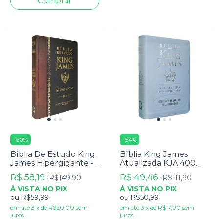
-
60
%
-
54
%
Bíblia De Estudo King
Bíblia King James
James Hipergigante -
Atualizada KJA 400
Full Color - Capa Dura
Anos - Letra
R$ 58,19
R$ 49,46
R$149,90
R$111,90
Bicolor
Hipergigante - Capa
À VISTA NO PIX
À VISTA NO PIX
Luxo Azul
ou
R$59,99
ou
R$50,99
em até
3
x
de
R$20,00
sem
em até
3
x
de
R$17,00
sem
juros
juros