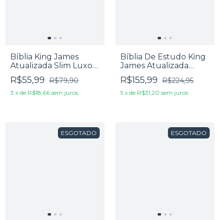
Bíblia King James
Bíblia De Estudo King
Atualizada Slim Luxo
James Atualizada
Verde
Letra Grande Capa
R$55,99
R$155,99
R$79,90
R$224,95
Luxo Marrom E Preta
3
x
de
R$18,66
sem juros
5
x
de
R$31,20
sem juros
ESGOTADO
ESGOTADO