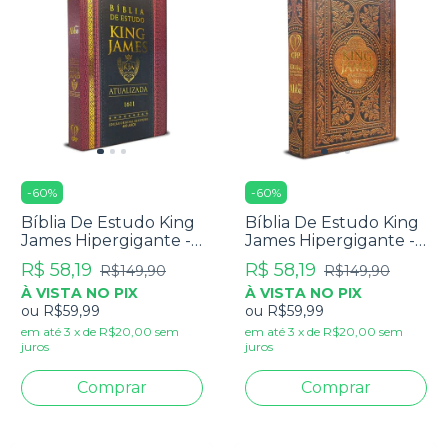
-
60
%
-
60
%
Bíblia De Estudo King
Bíblia De Estudo King
James Hipergigante -
James Hipergigante -
Full Color - Capa Dura
Full Color - Capa Dura
R$ 58,19
R$ 58,19
R$149,90
R$149,90
Tradicional
Vintage
À VISTA NO PIX
À VISTA NO PIX
ou
R$59,99
ou
R$59,99
em até
3
x
de
R$20,00
sem
em até
3
x
de
R$20,00
sem
juros
juros