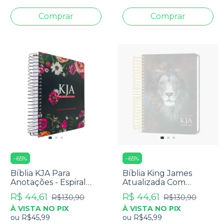
-
65
%
-
65
%
Bíblia KJA Para
Bíblia King James
Anotações - Espiral
Atualizada Com
Floral Pink
Espaço Para
R$ 44,61
R$ 44,61
R$130,90
R$130,90
Anotações Leão Glória
À VISTA NO PIX
À VISTA NO PIX
E Honra
ou
R$45,99
ou
R$45,99