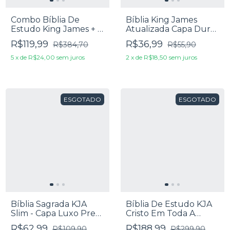
Combo Bíblia De
Bíblia King James
Estudo King James + 3
Atualizada Capa Dura
Livros Teológicos
Leão Roxa
R$119,99
R$36,99
R$384,70
R$55,90
5
x
de
R$24,00
sem juros
2
x
de
R$18,50
sem juros
ESGOTADO
ESGOTADO
Bíblia Sagrada KJA
Bíblia De Estudo KJA
Slim - Capa Luxo Preta
Cristo Em Toda A
e Marrom
Escritura Grande -
R$62,99
R$188,99
R$109,90
R$299,90