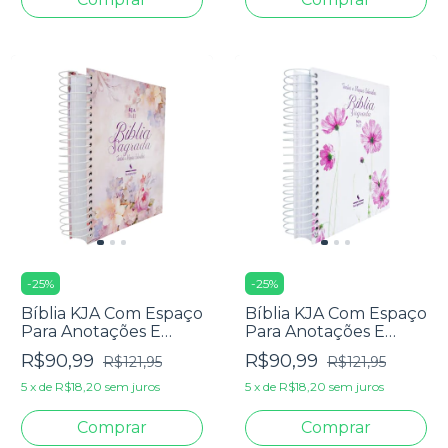
-
25
%
-
25
%
Bíblia KJA Com Espaço
Bíblia KJA Com Espaço
Para Anotações E
Para Anotações E
Texto Colorido - Capa
Texto Colorido - Capa
R$90,99
R$90,99
R$121,95
R$121,95
Dura Espiral Rosa E
Dura Espiral Cosmos
Hortênsia
5
x
de
R$18,20
sem juros
5
x
de
R$18,20
sem juros