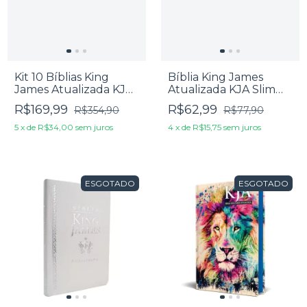
Kit 10 Bíblias King
Bíblia King James
James Atualizada KJA
Atualizada KJA Slim
Média Capa Dura Slim
Luxo Preta
R$169,99
R$62,99
R$354,90
R$77,90
5
x
de
R$34,00
sem juros
4
x
de
R$15,75
sem juros
ESGOTADO
ESGOTADO