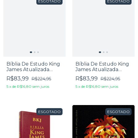
ESGOTADO
ESGOTADO
Bíblia De Estudo King
Bíblia De Estudo King
James Atualizada
James Atualizada
Letra Grande Capa
Letra Grande Capa
R$83,99
R$83,99
R$224,95
R$224,95
Zíper Azul
Zíper Preta
5
x
de
R$16,80
sem juros
5
x
de
R$16,80
sem juros
ESGOTADO
ESGOTADO