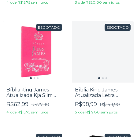
4
x
de
R$15,75
sem juros
3
x
de
R$20,00
sem juros
ESGOTADO
ESGOTADO
Bíblia King James
Bíblia King James
Atualizada Kja Slim
Atualizada Letra
Média Luxo Rosa
Ultragigante Luxo
R$62,99
R$98,99
R$77,90
R$149,90
Marrom
4
x
de
R$15,75
sem juros
5
x
de
R$19,80
sem juros