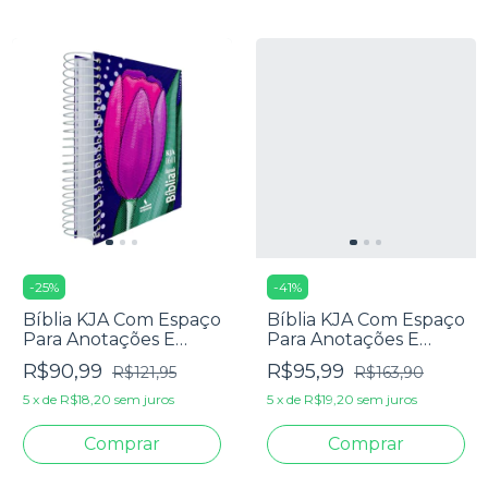
-
25
%
-
41
%
Bíblia KJA Com Espaço
Bíblia KJA Com Espaço
Para Anotações E
Para Anotações E
Texto Colorido - Capa
Texto Colorido - Capa
R$90,99
R$95,99
R$121,95
R$163,90
Dura Espiral Tulipa
Dura Magnólia
5
x
de
R$18,20
sem juros
5
x
de
R$19,20
sem juros