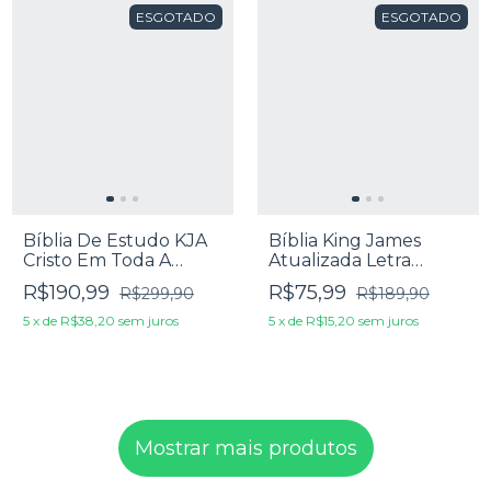
ESGOTADO
ESGOTADO
Bíblia De Estudo KJA
Bíblia King James
Cristo Em Toda A
Atualizada Letra
Escritura Grande -
Jumbo Capa Luxo
R$190,99
R$75,99
R$299,90
R$189,90
Capa Luxo Preta
Azul
5
x
de
R$38,20
sem juros
5
x
de
R$15,20
sem juros
Mostrar mais produtos