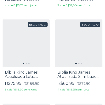
Capa Luxo Azul
4
x
de
R$15,75
sem juros
5
x
de
R$37,80
sem juros
ESGOTADO
ESGOTADO
Bíblia King James
Bíblia King James
Atualizada Letra
Atualizada Slim Luxo
Jumbo Capa Luxo
Vermelha
R$75,99
R$60,99
R$189,90
R$77,90
Preta
5
x
de
R$15,20
sem juros
4
x
de
R$15,25
sem juros