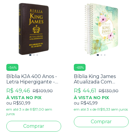
-
54
%
-
65
%
Bíblia KJA 400 Anos -
Bíblia King James
Letra Hipergigante -
Atualizada Com
Capa Luxo Marrom
Espaço Para
R$ 49,46
R$ 44,61
R$109,90
R$130,90
Anotações Blue Sky
À VISTA NO PIX
À VISTA NO PIX
ou
R$50,99
ou
R$45,99
em até
3
x
de
R$17,00
sem
em até
3
x
de
R$15,33
sem juros
juros