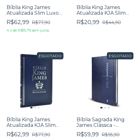
Bíblia King James
Bíblia King James
Atualizada Slim Luxo
Atualizada KJA Slim
Branca
Capa Dura Lion Colors
R$62,99
R$20,99
R$77,90
R$44,90
4
x
de
R$15,75
sem juros
ESGOTADO
ESGOTADO
Bíblia King James
Bíblia Sagrada King
Atualizada KJA Slim
James Clássica -
Média Luxo Azul
Ultrafina Capa Luxo
R$62,99
R$59,99
R$77,90
R$95,90
Azul