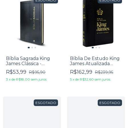
ESGOTADO
ESGOTADO
Bíblia Sagrada King
Bíblia De Estudo King
James Clássica -
James Atualizada
Ultrafina Capa Luxo
Letra Grande Capa
R$53,99
R$162,99
R$95,90
R$239,95
Preta
Luxo Preta
3
x
de
R$18,00
sem juros
5
x
de
R$32,60
sem juros
ESGOTADO
ESGOTADO