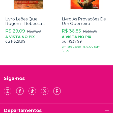
Livro Leões Que
Livro As Provações De
Rugem - Rebecca
Um Guerreiro -
Brown
Rebecca Brown
R$ 29,09
R$ 36,85
R$37,50
R$56,90
À VISTA NO PIX
À VISTA NO PIX
ou
R$29,99
ou
R$37,99
em até
2
x
de
R$19,00
sem
juros
Siga-nos
Departamentos