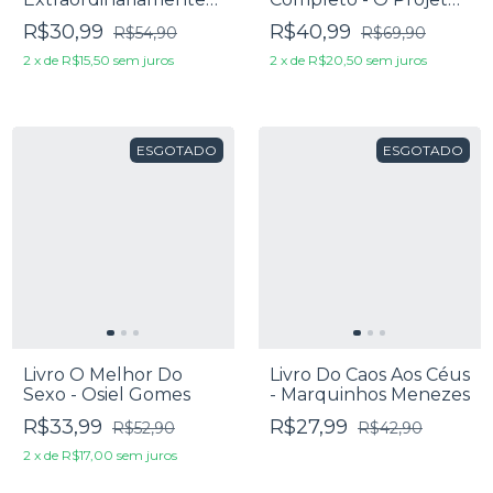
Comuns - John
De Deus Para Você -
R$30,99
R$40,99
R$54,90
R$69,90
Macarthur
Larry Titus
2
x
de
R$15,50
sem juros
2
x
de
R$20,50
sem juros
ESGOTADO
ESGOTADO
Livro O Melhor Do
Livro Do Caos Aos Céus
Sexo - Osiel Gomes
- Marquinhos Menezes
R$33,99
R$27,99
R$52,90
R$42,90
2
x
de
R$17,00
sem juros