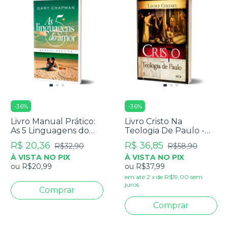
-
36
%
-
36
%
Livro Manual Prático:
Livro Cristo Na
As 5 Linguagens do
Teologia De Paulo -
Amor - Gary Chapman
Lucien Cerfaux
R$ 20,36
R$ 36,85
R$32,90
R$58,90
À VISTA NO PIX
À VISTA NO PIX
ou
R$20,99
ou
R$37,99
em até
2
x
de
R$19,00
sem
juros