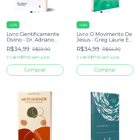
-
42
%
-
46
%
Livro Cientificamente
Livro O Movimento De
Divino - Dr. Adriano
Jesus - Greg Laurie E
Faustino
Ellen Vaughn
R$34,99
R$34,99
R$59,90
R$64,90
2
x
de
R$17,50
sem juros
2
x
de
R$17,50
sem juros