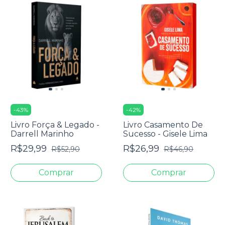
-
43
%
-
42
%
Livro Força & Legado -
Livro Casamento De
Darrell Marinho
Sucesso - Gisele Lima
R$29,99
R$26,99
R$52,90
R$46,90