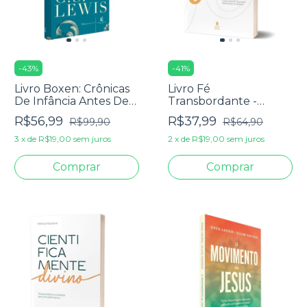
-
43
%
-
41
%
Livro Boxen: Crônicas
Livro Fé
De Infância Antes De
Transbordante -
Nárnia - C. S. Lewis
Michelle Ule
R$56,99
R$37,99
R$99,90
R$64,90
3
x
de
R$19,00
sem juros
2
x
de
R$19,00
sem juros