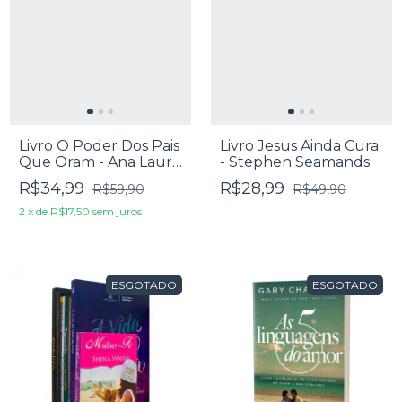
Livro O Poder Dos Pais
Livro Jesus Ainda Cura
Que Oram - Ana Laura
- Stephen Seamands
Almeida
R$34,99
R$28,99
R$59,90
R$49,90
2
x
de
R$17,50
sem juros
ESGOTADO
ESGOTADO