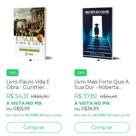
-
36
%
-
28
%
Livro Paulo Vida E
Livro Mais Forte Que A
Obra - Günther
Sua Dor - Roberta
Bornkamm
Sara
R$ 54,31
R$ 37,82
R$86,90
R$54,49
À VISTA NO PIX
À VISTA NO PIX
ou
R$55,99
ou
R$38,99
em até
3
x
de
R$18,66
sem juros
em até
2
x
de
R$19,50
sem juros