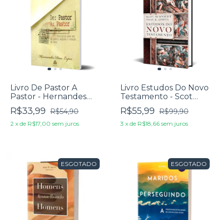
Livro De Pastor A
Livro Estudos Do Novo
Pastor - Hernandes
Testamento - Scot
Dias Lopes
McKight & Nijay K.
R$33,99
R$55,99
R$54,90
R$99,90
Gupta
2
x
de
R$17,00
sem juros
3
x
de
R$18,66
sem juros
ESGOTADO
ESGOTADO