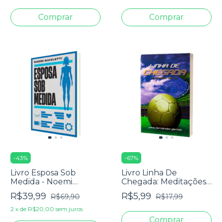
-
43
%
-
67
%
Livro Esposa Sob
Livro Linha De
Medida - Noemi
Chegada: Meditações
Nicoletti
Diárias - James
R$39,99
R$5,99
R$69,90
R$17,99
Fernández Garrido
2
x
de
R$20,00
sem juros