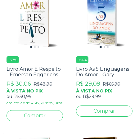
-
37
%
-
54
%
Livro Amor E Respeito
Livro As 5 Linguagens
- Emerson Eggerichs
Do Amor - Gary
Chapman
R$ 30,06
R$ 29,09
R$48,90
R$65,90
À VISTA NO PIX
À VISTA NO PIX
ou
R$30,99
ou
R$29,99
em até
2
x
de
R$15,50
sem juros