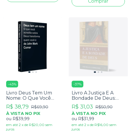
-
43
%
-
37
%
Livro Deus Tem Um
Livro A Justiça E A
Nome: O Que Você
Bondade De Deus:
Acredita Sobre Deus
Uma Defesa Bíblica Do
R$ 38,79
R$ 31,03
R$69,90
R$50,90
Transforma Quem
Juízo Final - Thomas
À VISTA NO PIX
À VISTA NO PIX
Você É - John Mark
R. Schreiner
ou
R$39,99
ou
R$31,99
Comer
em até
2
x
de
R$20,00
sem
em até
2
x
de
R$16,00
sem
juros
juros