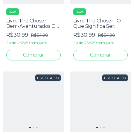
-
44
%
-
44
%
Livro The Chosen:
Livro The Chosen: O
Bem-Aventurados Os
Que Significa Ser
Escolhidos - Amanda
Escolhido? - Amanda
R$30,99
R$30,99
R$54,90
R$54,90
Jenkins, Dallas Jenkins
Jenkins, Dallas Jenkins
& Douglas S. Huffman
& Douglas S. Huffman
2
x
de
R$15,50
sem juros
2
x
de
R$15,50
sem juros
ESGOTADO
ESGOTADO