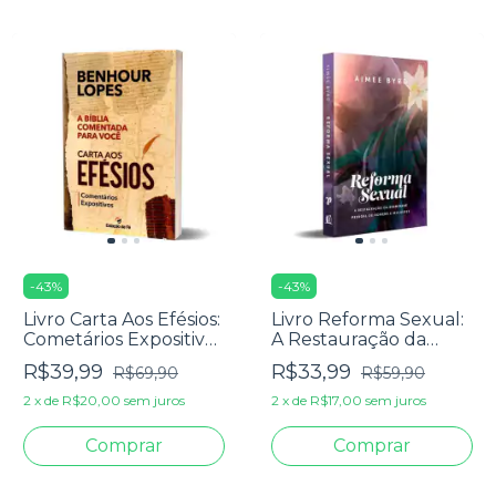
-
43
%
-
43
%
Livro Carta Aos Efésios:
Livro Reforma Sexual:
Cometários Expositivos
A Restauração da
- Benhour Lopes
Dignidade Pessoal de
R$39,99
R$33,99
R$69,90
R$59,90
Homem e Mulheres -
Aimee Byrd
2
x
de
R$20,00
sem juros
2
x
de
R$17,00
sem juros