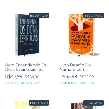
ESGOTADO
ESGOTADO
Livro Entendendo Os
Livro Desafio Do
Dons Espirituais - Sam
Namoro Com
Storms
Propósito - Júnior
R$47,99
R$33,99
R$84,90
R$49,90
Meireles
3
x
de
R$16,00
sem juros
2
x
de
R$17,00
sem juros
ESGOTADO
ESGOTADO