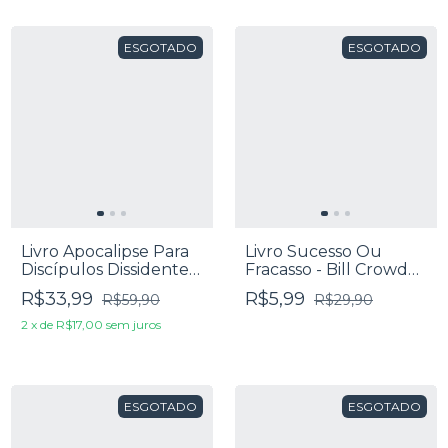
ESGOTADO
ESGOTADO
Livro Apocalipse Para
Livro Sucesso Ou
Discípulos Dissidentes
Fracasso - Bill Crowder
- Scot McNight & Cody
E David Roper
R$33,99
R$5,99
R$59,90
R$29,90
Matchett
2
x
de
R$17,00
sem juros
ESGOTADO
ESGOTADO