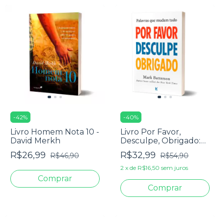
-
42
%
-
40
%
Livro Homem Nota 10 -
Livro Por Favor,
David Merkh
Desculpe, Obrigado:
Palavras Que Mudam
R$26,99
R$32,99
R$46,90
R$54,90
Tudo - Mark
Batterson
2
x
de
R$16,50
sem juros