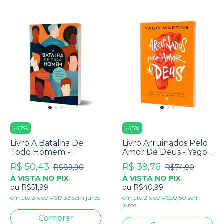
-
42
%
-
45
%
Livro A Batalha De
Livro Arruinados Pelo
Todo Homem -
Amor De Deus - Yago
Stephen Arterburn E
Martins
R$ 50,43
R$ 39,76
R$89,90
R$74,90
Fred Stoeker - Nova
À VISTA NO PIX
À VISTA NO PIX
Edição
ou
R$51,99
ou
R$40,99
em até
3
x
de
R$17,33
sem juros
em até
2
x
de
R$20,50
sem
juros