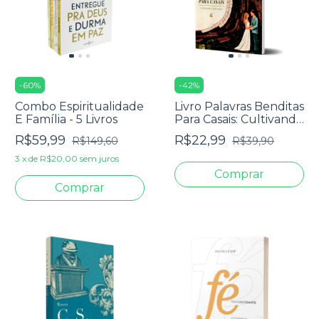
-
60
%
-
42
%
Combo Espiritualidade
Livro Palavras Benditas
E Família - 5 Livros
Para Casais: Cultivando
A Vida A Dois -
R$59,99
R$22,99
R$149,60
R$39,90
Darleide Alves
3
x
de
R$20,00
sem juros