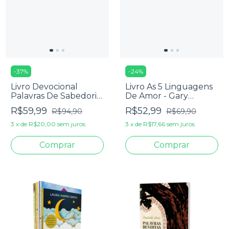
-
37
%
-
24
%
Livro Devocional
Livro As 5 Linguagens
Palavras De Sabedoria:
De Amor - Gary
365 Dias Para
Chapman -Edição
R$59,99
R$52,99
R$94,90
R$69,90
Aprofundar Seu
Luxo
Relacionamento Com
3
x
de
R$20,00
sem juros
3
x
de
R$17,66
sem juros
Deus