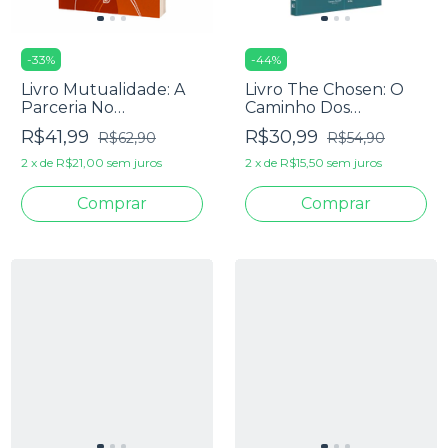
-
33
%
-
44
%
Livro Mutualidade: A
Livro The Chosen: O
Parceria No
Caminho Dos
Casamento - Clarice
Escolhidos - Amanda
R$41,99
R$30,99
R$62,90
R$54,90
Ebert
Jenkins, Dallas Jenkins
& Douglas S. Huffman
2
x
de
R$21,00
sem juros
2
x
de
R$15,50
sem juros