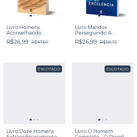
Livro Homens
Livro Maridos
Aconselhando
Perseguindo A
Homens - John Street
Excelência - Lou Priolo
R$26,99
R$26,99
R$47,50
R$58,75
ESGOTADO
ESGOTADO
Livro Doze Homens
Livro O Homem
Extraordinariamente
Completo - O Projeto