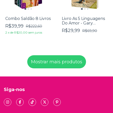
Combo Saldão 8 Livros
Livro As 5 Linguagens
Do Amor - Gary
R$39,99
R$222,60
Chapman
R$29,99
R$69,90
2
x
de
R$20,00
sem juros
Mostrar mais produtos
Siga-nos