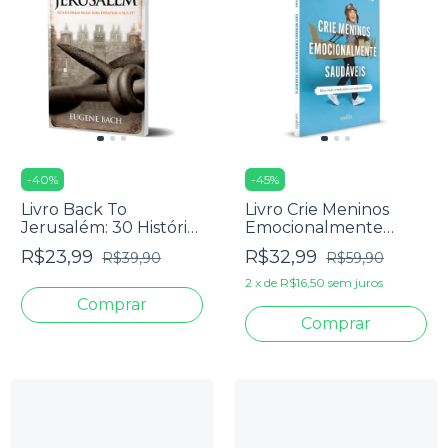
-
40
%
-
45
%
Livro Back To
Livro Crie Meninos
Jerusalém: 30 Histórias
Emocionalmente
Reais Para Desafiar A
Saudáveis - David
R$23,99
R$32,99
R$39,90
R$59,90
Sua Fé - Eugene
Thomas
Beach
2
x
de
R$16,50
sem juros