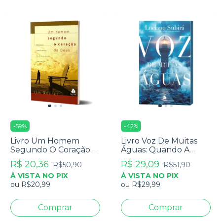
-
59
%
-
42
%
Livro Um Homem
Livro Voz De Muitas
Segundo O Coração
Águas: Quando A
De Deus - Jim George
Palavra De Deus Fala
R$ 20,36
R$ 29,09
R$50,90
R$51,90
Mais Alto - Luciano
À VISTA NO PIX
À VISTA NO PIX
Subirá
ou
R$20,99
ou
R$29,99