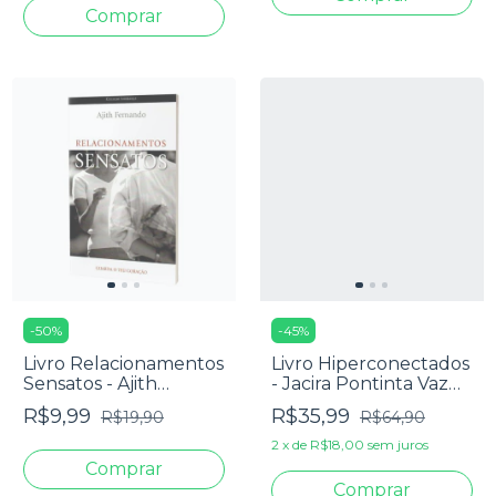
-
50
%
-
45
%
Livro Relacionamentos
Livro Hiperconectados
Sensatos - Ajith
- Jacira Pontinta Vaz
Fernando
Monteiro
R$9,99
R$35,99
R$19,90
R$64,90
2
x
de
R$18,00
sem juros