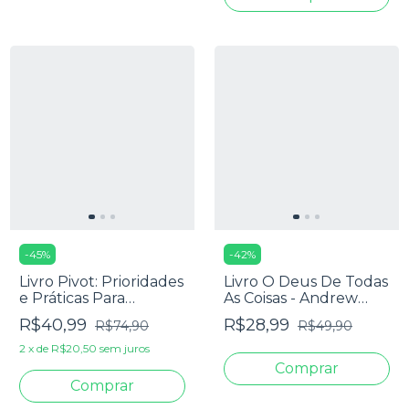
-
45
%
-
42
%
Livro Pivot: Prioridades
Livro O Deus De Todas
e Práticas Para
As Coisas - Andrew
Transformar Sua
Wilson
R$40,99
R$28,99
R$74,90
R$49,90
Igreja em uma
Cultura Tov - Scot
2
x
de
R$20,50
sem juros
McKnight e Laura
Barringer