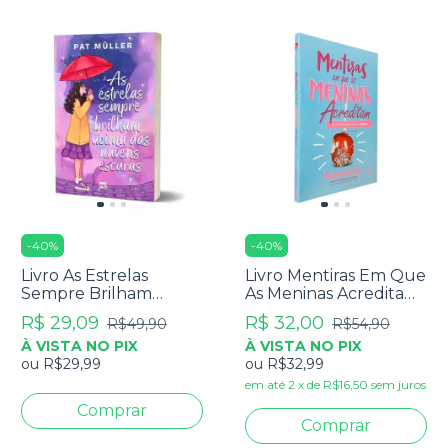
-
40
%
-
40
%
Livro As Estrelas
Livro Mentiras Em Que
Sempre Brilham
As Meninas Acreditam
Acima Das Nuvens
E A Verdade Que As
R$ 29,09
R$ 32,00
R$49,90
R$54,90
Escuras - Pat Müller
Liberta - Danna Gresh
À VISTA NO PIX
À VISTA NO PIX
ou
R$29,99
ou
R$32,99
em até
2
x
de
R$16,50
sem juros