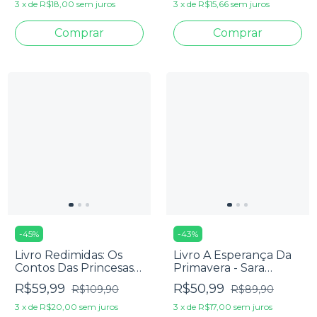
Queren Ane E Thaís
3
x
de
R$18,00
sem juros
3
x
de
R$15,66
sem juros
Oliveira
-
45
%
-
43
%
Livro Redimidas: Os
Livro A Esperança Da
Contos Das Princesas
Primavera - Sara
Vilãs Desencantadas -
Gusella
R$59,99
R$50,99
R$109,90
R$89,90
Maria Martin, Queren
Ane, Arlene Diniz e
3
x
de
R$20,00
sem juros
3
x
de
R$17,00
sem juros