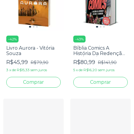
-
42
%
-
43
%
Livro Aurora - Vitória
Bíblia Comics A
Souza
História Da Redenção
Do Éden À Eternidade
R$45,99
R$80,99
R$79,90
R$141,90
Preta
3
x
de
R$15,33
sem juros
5
x
de
R$16,20
sem juros