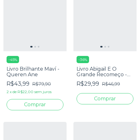
-
45
%
-
36
%
Livro Brilhante Maví -
Livro Abigail E O
Queren Ane
Grande Recomeço -
Bethany McIlrath
R$43,99
R$29,99
R$79,90
R$46,99
2
x
de
R$22,00
sem juros