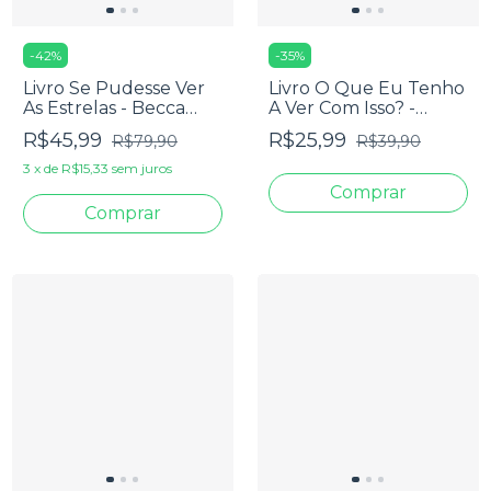
-
42
%
-
35
%
Livro Se Pudesse Ver
Livro O Que Eu Tenho
As Estrelas - Becca
A Ver Com Isso? -
Mackenzie
Juliano De Castro
R$45,99
R$25,99
R$79,90
R$39,90
3
x
de
R$15,33
sem juros