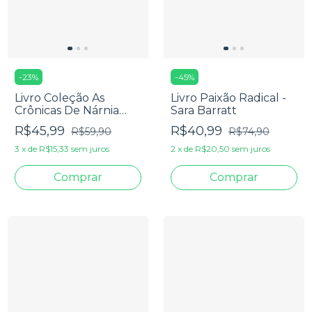
-
23
%
-
45
%
Livro Coleção As
Livro Paixão Radical -
Crônicas De Nárnia
Sara Barratt
Príncipe Caspian - C. S.
R$45,99
R$40,99
R$59,90
R$74,90
Lewis
3
x
de
R$15,33
sem juros
2
x
de
R$20,50
sem juros