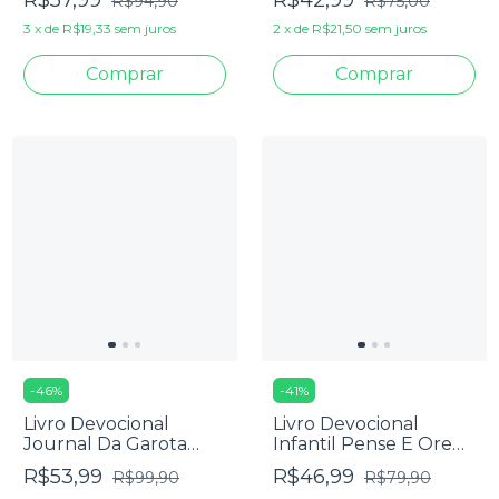
R$94,90
R$75,00
Devorado - Andrew
Peterson
3
x
de
R$19,33
sem juros
2
x
de
R$21,50
sem juros
-
46
%
-
41
%
Livro Devocional
Livro Devocional
Journal Da Garota
Infantil Pense E Ore
Corajosa - Arlene Diniz,
Kids - Diego Menin
R$53,99
R$46,99
R$99,90
R$79,90
Maria S. Araújo,