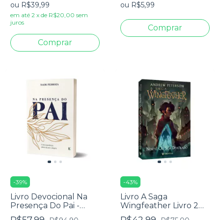
ou
R$39,99
ou
R$5,99
em até
2
x
de
R$20,00
sem
juros
-
39
%
-
43
%
Livro Devocional Na
Livro A Saga
Presença Do Pai -
Wingfeather Livro 2
Naor Pedroza
Norte! Ou Seja
R$57,99
R$42,99