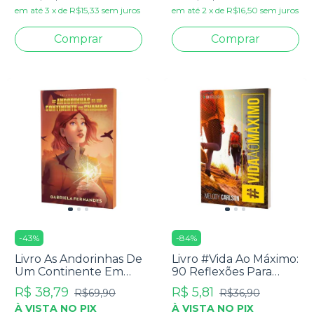
em até
3
x
de
R$15,33
sem juros
em até
2
x
de
R$16,50
sem juros
-
43
%
-
84
%
Livro As Andorinhas De
Livro #Vida Ao Máximo:
Um Continente Em
90 Reflexões Para
Chamas - Gabriela
Teens - Melody
R$ 38,79
R$ 5,81
R$69,90
R$36,90
Fernandes
Carlson
À VISTA NO PIX
À VISTA NO PIX