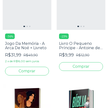
-
36
%
-
23
%
Jogo Da Memória - A
Livro O Pequeno
Arca De Noé + Livreto
Príncipe - Antoine de
Saint-Exupéry -
R$31,99
R$9,99
R$49,90
R$12,90
Edição de Bolso
2
x
de
R$16,00
sem juros