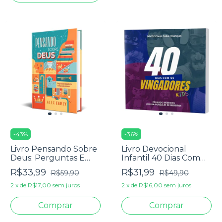
-
43
%
-
36
%
Livro Pensando Sobre
Livro Devocional
Deus: Perguntas E
Infantil 40 Dias Com
Respostas De Teologia
Os Vingadores Kids -
R$33,99
R$31,99
R$59,90
R$49,90
Para Crianças - Alex
Eduardo Medeiros &
Early
Joshua Gonzales
2
x
de
R$17,00
sem juros
2
x
de
R$16,00
sem juros