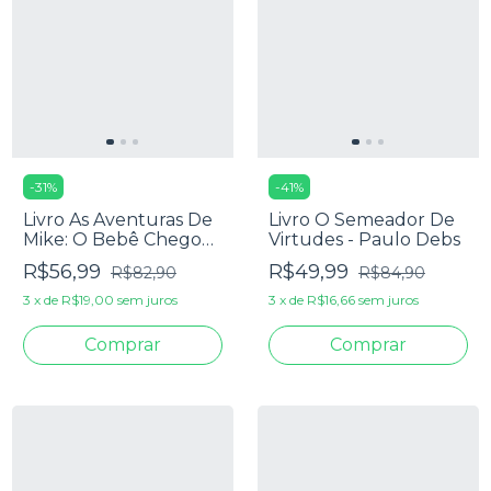
-
31
%
-
41
%
Livro As Aventuras De
Livro O Semeador De
Mike: O Bebê Chegou!
Virtudes - Paulo Debs
- Gabriel Dearo e
R$56,99
R$49,99
R$82,90
R$84,90
Manu Digilio
3
x
de
R$19,00
sem juros
3
x
de
R$16,66
sem juros