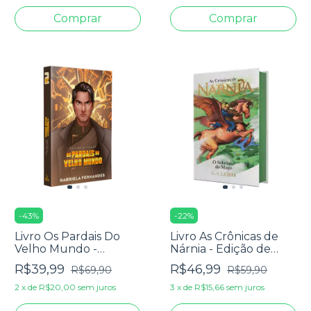
Thais Oliveira
-
43
%
-
22
%
Livro Os Pardais Do
Livro As Crônicas de
Velho Mundo -
Nárnia - Edição de
Gabriela Fernandes
Luxo: O Sobrinho do
R$39,99
R$46,99
R$69,90
R$59,90
Mago - C. S. Lewis
2
x
de
R$20,00
sem juros
3
x
de
R$15,66
sem juros