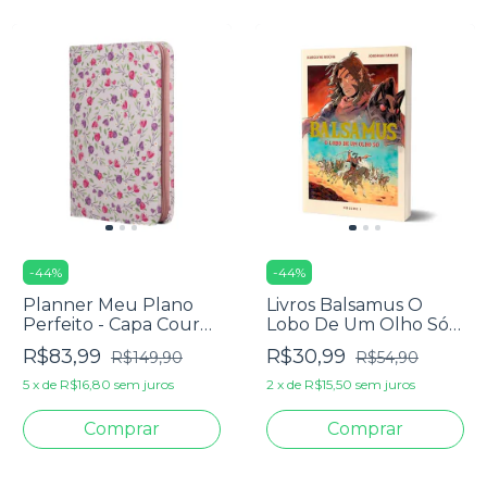
-
44
%
-
44
%
Planner Meu Plano
Livros Balsamus O
Perfeito - Capa Couro
Lobo De Um Olho Só -
Soft Romântica Com
Karolyne Rocha &
R$83,99
R$30,99
R$149,90
R$54,90
Flores
Jordhan Carlos
5
x
de
R$16,80
sem juros
2
x
de
R$15,50
sem juros