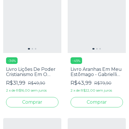
-
36
%
-
45
%
Livro Lições De Poder
Livro Aranhas Em Meu
Cristianismo Em O
Estômago - Gabrielli
Senhor Dos Anéis -
Casseta
R$31,99
R$43,99
R$49,90
R$79,90
Rafael Soares E
Vinícius A. Miranda
2
x
de
R$16,00
sem juros
2
x
de
R$22,00
sem juros