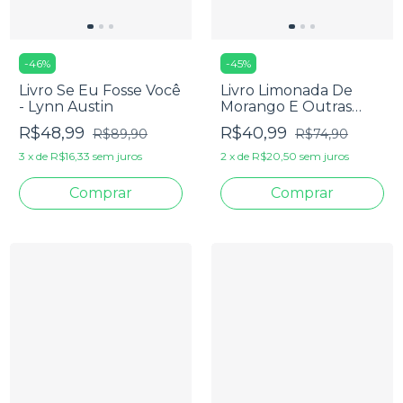
-
46
%
-
45
%
Livro Se Eu Fosse Você
Livro Limonada De
- Lynn Austin
Morango E Outras
Coisas Agridoces -
R$48,99
R$40,99
R$89,90
R$74,90
Isabela Freixo
3
x
de
R$16,33
sem juros
2
x
de
R$20,50
sem juros