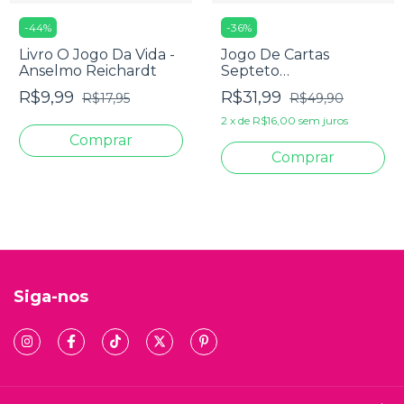
-
44
%
-
36
%
Livro O Jogo Da Vida -
Jogo De Cartas
Anselmo Reichardt
Septeto
Desbravadores +
R$9,99
R$31,99
R$17,95
R$49,90
Livreto
2
x
de
R$16,00
sem juros
Siga-nos