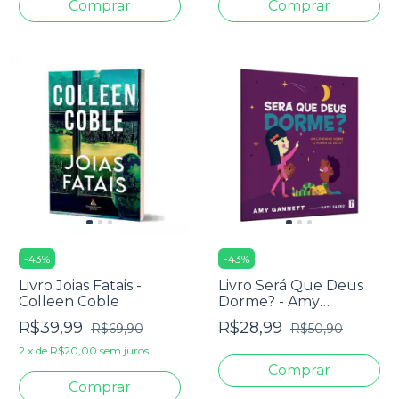
-
43
%
-
43
%
Livro Joias Fatais -
Livro Será Que Deus
Colleen Coble
Dorme? - Amy
Gannett
R$39,99
R$28,99
R$69,90
R$50,90
2
x
de
R$20,00
sem juros