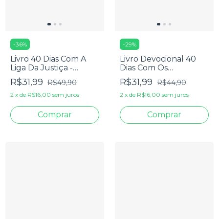
-
36
%
-
29
%
Livro 40 Dias Com A
Livro Devocional 40
Liga Da Justiça -
Dias Com Os
Eduardo Medeiros
Vingadores - Eduardo
R$31,99
R$31,99
R$49,90
R$44,90
Medeiros
2
x
de
R$16,00
sem juros
2
x
de
R$16,00
sem juros