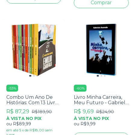
-
53
%
-
60
%
Combo Um Ano De
Livro Minha Carreira,
Histórias: Com 13 Livros
Meu Futuro - Gabriela
- Emílio Garofalo
Azevedo
R$ 87,29
R$ 9,69
R$189,90
R$24,90
À VISTA NO PIX
À VISTA NO PIX
ou
R$89,99
ou
R$9,99
em até
5
x
de
R$18,00
sem
juros