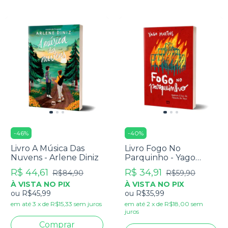
-
46
%
-
40
%
Livro A Música Das
Livro Fogo No
Nuvens - Arlene Diniz
Parquinho - Yago
Martins
R$ 44,61
R$ 34,91
R$84,90
R$59,90
À VISTA NO PIX
À VISTA NO PIX
ou
R$45,99
ou
R$35,99
em até
3
x
de
R$15,33
sem juros
em até
2
x
de
R$18,00
sem
juros