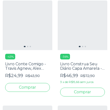
-
43
%
-
36
%
Livro Conte Comigo -
Livro Construa Seu
Travis Agnew, Alex
Diário Capa Amarela -
Kenrick & Stephen
Jey Reis
R$24,99
R$46,99
R$43,90
R$72,90
Kendrick
3
x
de
R$15,66
sem juros