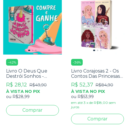
-
42
%
-
36
%
Livro O Deus Que
Livro Corajosas 2 - Os
Destrói Sonhos -
Contos Das Princesas
Rodrigo Bibo
Nada Encantadas -
R$ 28,12
R$ 52,37
R$49,90
R$84,90
Arlene Diniz - Maria
À VISTA NO PIX
À VISTA NO PIX
Araújo - Queren Ane -
ou
R$28,99
ou
R$53,99
Thaís Oliveira
em até
3
x
de
R$18,00
sem
juros