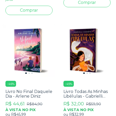
-
46
%
-
45
%
Livro No Final Daquele
Livro Todas As Minhas
Dia - Arlene Diniz
Libélulas - Gabrielli
Casseta
R$ 44,61
R$ 32,00
R$84,90
R$59,90
À VISTA NO PIX
À VISTA NO PIX
ou
R$45,99
ou
R$32,99