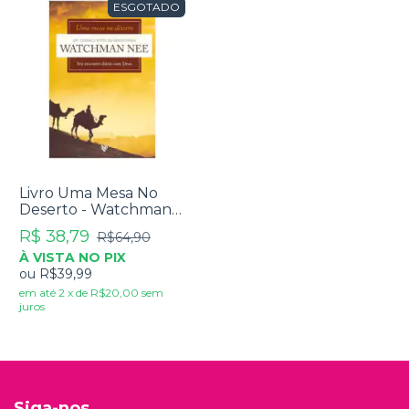
ESGOTADO
Livro Uma Mesa No
Deserto - Watchman
Nee
R$ 38,79
R$64,90
À VISTA NO PIX
ou
R$39,99
em até
2
x
de
R$20,00
sem
juros
Siga-nos