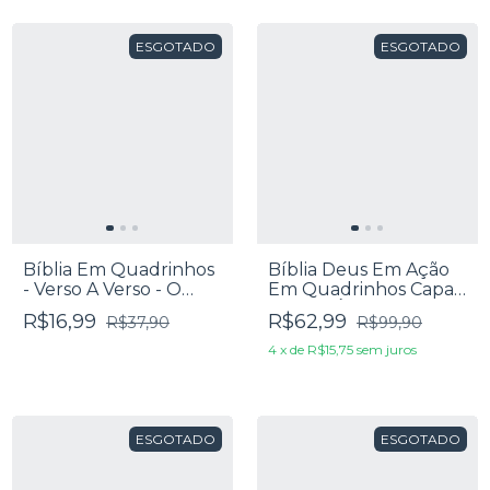
ESGOTADO
ESGOTADO
Bíblia Em Quadrinhos
Bíblia Deus Em Ação
- Verso A Verso - O
Em Quadrinhos Capa
Livro De Ester
Dura A Última Ceia
R$16,99
R$62,99
R$37,90
R$99,90
4
x
de
R$15,75
sem juros
ESGOTADO
ESGOTADO