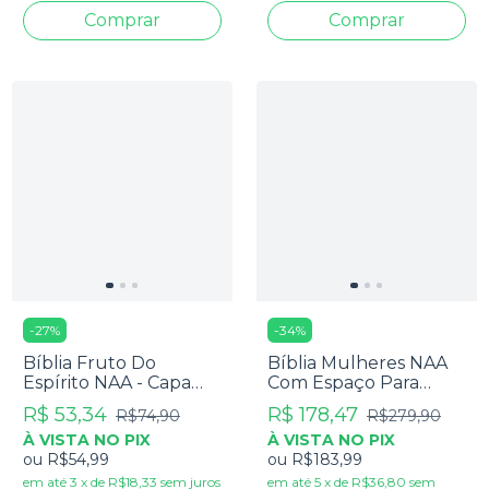
-
27
%
-
34
%
Bíblia Fruto Do
Bíblia Mulheres NAA
Espírito NAA - Capa
Com Espaço Para
Dura Verde
Anotações - Viviane
R$ 53,34
R$ 178,47
R$74,90
R$279,90
Martinello - Capa
À VISTA NO PIX
À VISTA NO PIX
Acinzentada
ou
R$54,99
ou
R$183,99
em até
3
x
de
R$18,33
sem juros
em até
5
x
de
R$36,80
sem