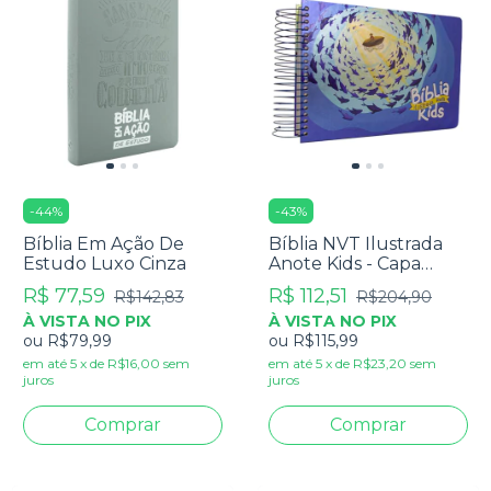
-
44
%
-
43
%
Bíblia Em Ação De
Bíblia NVT Ilustrada
Estudo Luxo Cinza
Anote Kids - Capa
Peixinhos
R$ 77,59
R$ 112,51
R$142,83
R$204,90
À VISTA NO PIX
À VISTA NO PIX
ou
R$79,99
ou
R$115,99
em até
5
x
de
R$16,00
sem
em até
5
x
de
R$23,20
sem
juros
juros