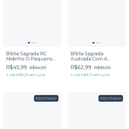
Bíblia Sagrada RC
Bíblia Sagrada
Midinho O Pequeno
Ilustrada Com A
Missionário
Turma Do Smilinguido
R$45,99
R$62,99
R$64,90
R$85,90
NTLH
3
x
de
R$15,33
sem juros
4
x
de
R$15,75
sem juros
ESGOTADO
ESGOTADO