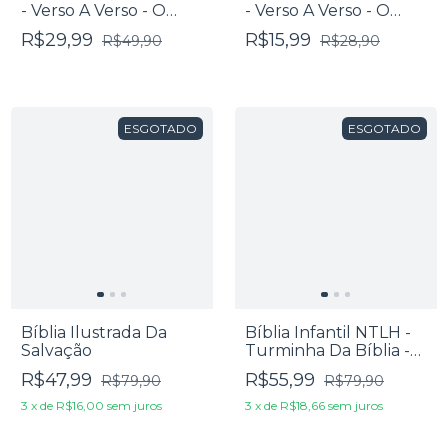
- Verso A Verso - O
- Verso A Verso - O
Livro De Juízes
Livro De Rute
R$29,99
R$15,99
R$49,90
R$28,90
ESGOTADO
ESGOTADO
Bíblia Ilustrada Da
Bíblia Infantil NTLH -
Salvação
Turminha Da Bíblia -
Capa Dura Ilustrada
R$47,99
R$55,99
R$79,90
R$79,90
3
x
de
R$16,00
sem juros
3
x
de
R$18,66
sem juros