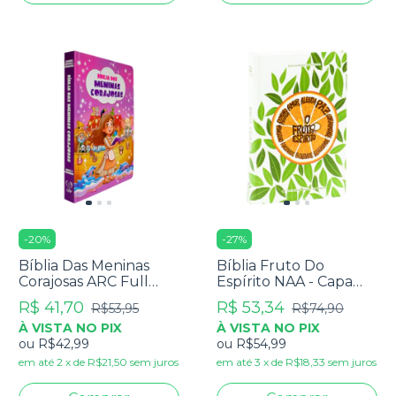
-
20
%
-
27
%
Bíblia Das Meninas
Bíblia Fruto Do
Corajosas ARC Full
Espírito NAA - Capa
Color Com Harpa -
Dura Laranja
R$ 41,70
R$ 53,34
R$53,95
R$74,90
Capa Dura Lilás
À VISTA NO PIX
À VISTA NO PIX
ou
R$42,99
ou
R$54,99
em até
2
x
de
R$21,50
sem juros
em até
3
x
de
R$18,33
sem juros