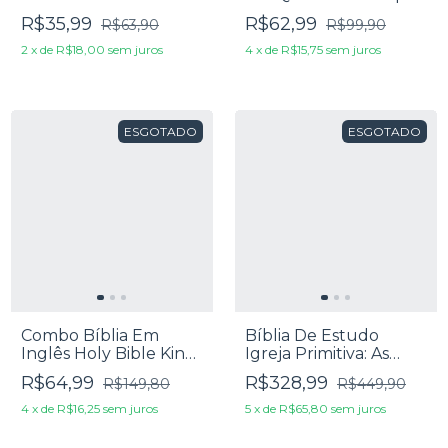
Evangelho De Marcos
Dura Jesus Acalma A
R$35,99
R$62,99
R$63,90
R$99,90
Tempestade
2
x
de
R$18,00
sem juros
4
x
de
R$15,75
sem juros
ESGOTADO
ESGOTADO
Combo Bíblia Em
Bíblia De Estudo
Inglês Holy Bible King
Igreja Primitiva: As
James Version 1611 +
Escrituras Em Seu
R$64,99
R$328,99
R$149,80
R$449,90
Bíblia Infantil Em
Contexto Judaico e
Inglês The Big Picture
Cristão Primitivo - Capa
4
x
de
R$16,25
sem juros
5
x
de
R$65,80
sem juros
Interactive Bible
Luxo Marrom