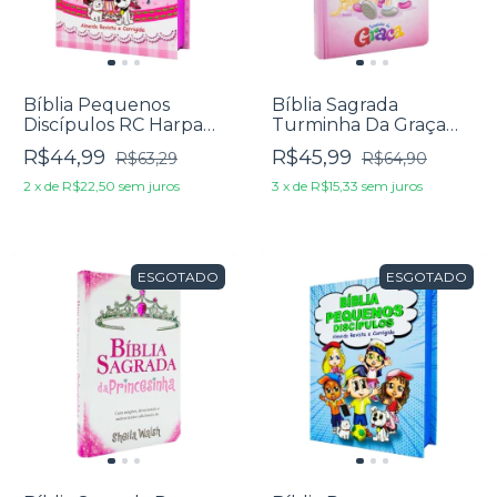
Bíblia Pequenos
Bíblia Sagrada
Discípulos RC Harpa
Turminha Da Graça
Avivada E Corinhos
Capa Rosa
R$44,99
R$45,99
R$63,29
R$64,90
Rosa
2
x
de
R$22,50
sem juros
3
x
de
R$15,33
sem juros
ESGOTADO
ESGOTADO