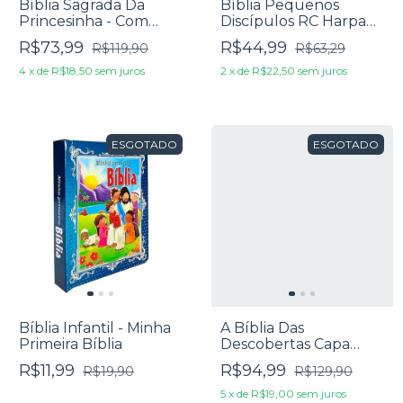
Bíblia Sagrada Da
Bíblia Pequenos
Princesinha - Com
Discípulos RC Harpa
Orações, Devocionais E
Avivada E Corinhos
R$73,99
R$44,99
R$119,90
R$63,29
Outros Textos
Azul
Adicionais De Sheila
4
x
de
R$18,50
sem juros
2
x
de
R$22,50
sem juros
Walsh
ESGOTADO
ESGOTADO
Bíblia Infantil - Minha
A Bíblia Das
Primeira Bíblia
Descobertas Capa
Dura Rosa
R$11,99
R$94,99
R$19,90
R$129,90
5
x
de
R$19,00
sem juros