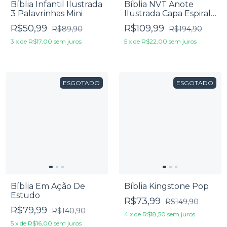
Bíblia Infantil Ilustrada
Bíblia NVT Anote
3 Palavrinhas Mini
Ilustrada Capa Espiral
Flores Para Você
R$50,99
R$109,99
R$89,90
R$194,90
3
x
de
R$17,00
sem juros
5
x
de
R$22,00
sem juros
ESGOTADO
ESGOTADO
Bíblia Em Ação De
Bíblia Kingstone Pop
Estudo
R$73,99
R$149,90
R$79,99
R$140,90
4
x
de
R$18,50
sem juros
5
x
de
R$16,00
sem juros