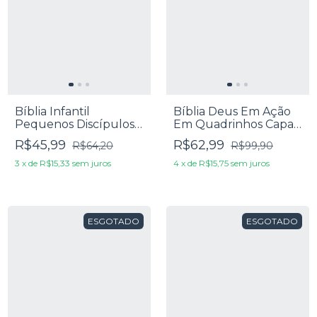
Bíblia Infantil
Bíblia Deus Em Ação
Pequenos Discípulos
Em Quadrinhos Capa
ARC - Capa Dura Azul
Dura Faraó
R$45,99
R$62,99
R$64,20
R$99,90
3
x
de
R$15,33
sem juros
4
x
de
R$15,75
sem juros
ESGOTADO
ESGOTADO