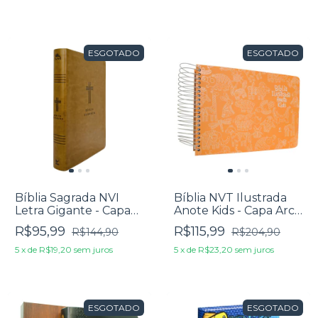
ESGOTADO
ESGOTADO
Bíblia Sagrada NVI
Bíblia NVT Ilustrada
Letra Gigante - Capa
Anote Kids - Capa Arca
Luxo Marrom
de Noé
R$95,99
R$115,99
R$144,90
R$204,90
5
x
de
R$19,20
sem juros
5
x
de
R$23,20
sem juros
ESGOTADO
ESGOTADO