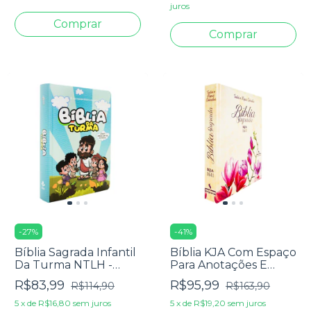
juros
-
27
%
-
41
%
Bíblia Sagrada Infantil
Bíblia KJA Com Espaço
Da Turma NTLH -
Para Anotações E
Capa Dura Ilustrada
Texto Colorido - Capa
R$83,99
R$95,99
R$114,90
R$163,90
Dura Magnólia
5
x
de
R$16,80
sem juros
5
x
de
R$19,20
sem juros