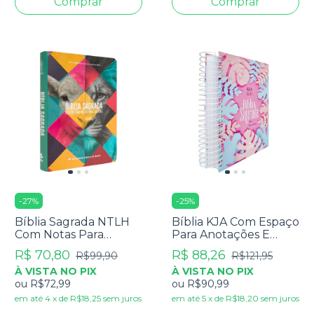
-
27
%
-
25
%
Bíblia Sagrada NTLH
Bíblia KJA Com Espaço
Com Notas Para
Para Anotações E
Jovens
Texto Colorido - Capa
R$ 70,80
R$ 88,26
R$99,90
R$121,95
Dura Espiral Folhas
À VISTA NO PIX
À VISTA NO PIX
ou
R$72,99
ou
R$90,99
em até
4
x
de
R$18,25
sem juros
em até
5
x
de
R$18,20
sem juros