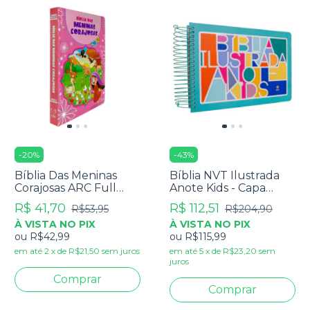
-
20
%
-
43
%
Bíblia Das Meninas
Bíblia NVT Ilustrada
Corajosas ARC Full
Anote Kids - Capa
Color Com Harpa -
Colors
R$ 41,70
R$ 112,51
R$53,95
R$204,90
Capa Dura Rosa
À VISTA NO PIX
À VISTA NO PIX
ou
R$42,99
ou
R$115,99
em até
2
x
de
R$21,50
sem juros
em até
5
x
de
R$23,20
sem
juros