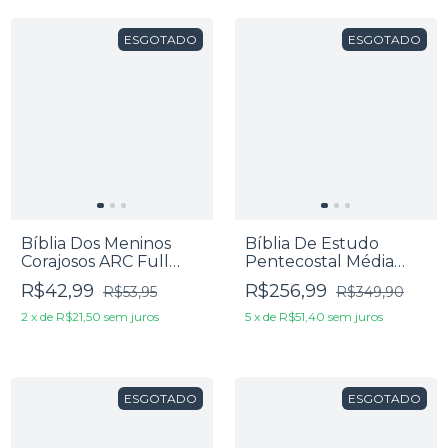
ESGOTADO
ESGOTADO
Bíblia Dos Meninos
Bíblia De Estudo
Corajosos ARC Full
Pentecostal Média
Color Com Harpa -
Com Harpa Cristã
R$42,99
R$256,99
R$53,95
R$349,90
Capa Dura Verde
Vinho
2
x
de
R$21,50
sem juros
5
x
de
R$51,40
sem juros
ESGOTADO
ESGOTADO