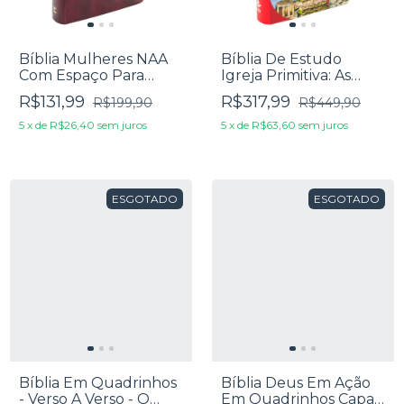
Bíblia Mulheres NAA
Bíblia De Estudo
Com Espaço Para
Igreja Primitiva: As
Anotações - Viviane
Escrituras Em Seu
R$131,99
R$317,99
R$199,90
R$449,90
Martinello - Capa
Contexto Judaico e
Vinho
Cristão Primitivo
5
x
de
R$26,40
sem juros
5
x
de
R$63,60
sem juros
ESGOTADO
ESGOTADO
Bíblia Em Quadrinhos
Bíblia Deus Em Ação
- Verso A Verso - O
Em Quadrinhos Capa