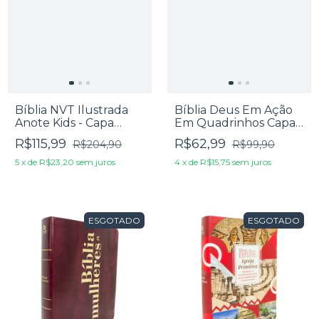
Bíblia NVT Ilustrada
Bíblia Deus Em Ação
Anote Kids - Capa
Em Quadrinhos Capa
Stickers
Dura Torre De Babel
R$115,99
R$62,99
R$204,90
R$99,90
5
x
de
R$23,20
sem juros
4
x
de
R$15,75
sem juros
ESGOTADO
ESGOTADO