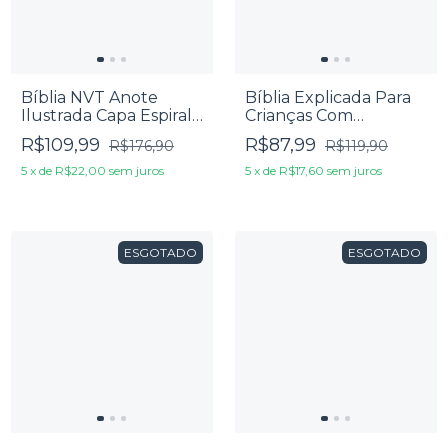
Bíblia NVT Anote
Bíblia Explicada Para
Ilustrada Capa Espiral
Crianças Com
Cartão De Primavera
Ilustrações Mig & Meg
R$109,99
R$87,99
R$176,90
R$119,90
5
x
de
R$22,00
sem juros
5
x
de
R$17,60
sem juros
ESGOTADO
ESGOTADO