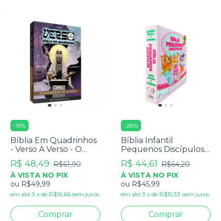
-
19
%
-
28
%
Bíblia Em Quadrinhos
Bíblia Infantil
- Verso A Verso - O
Pequenos Discípulos
Evangelho De Mateus
ARC - Capa Dura Rosa
R$ 48,49
R$ 44,61
R$61,90
R$64,20
À VISTA NO PIX
À VISTA NO PIX
ou
R$49,99
ou
R$45,99
em até
3
x
de
R$16,66
sem juros
em até
3
x
de
R$15,33
sem juros