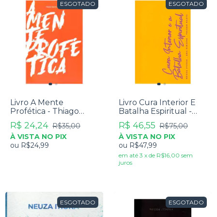
ESGOTADO
ESGOTADO
Livro A Mente
Livro Cura Interior E
Profética - Thiago
Batalha Espiritual -
Baeta Corrêa
Neuza Itioka
R$ 24,24
R$ 46,55
R$35,00
R$75,00
À VISTA NO PIX
À VISTA NO PIX
ou
R$24,99
ou
R$47,99
em até
3
x
de
R$16,00
sem
juros
ESGOTADO
ESGOTADO