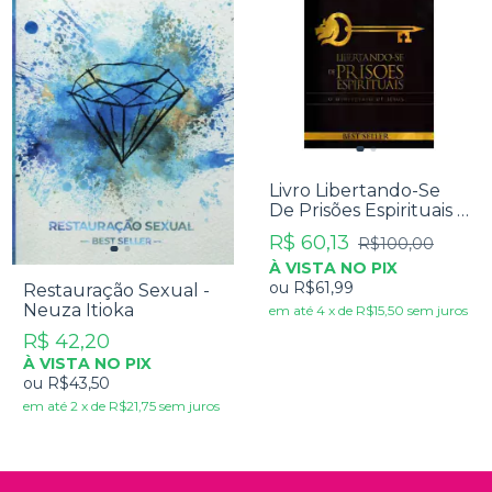
Livro Libertando-Se
De Prisões Espirituais -
Neuza Itioka
R$ 60,13
R$100,00
À VISTA NO PIX
ou
R$61,99
Restauração Sexual -
Neuza Itioka
em até
4
x
de
R$15,50
sem juros
R$ 42,20
À VISTA NO PIX
ou
R$43,50
em até
2
x
de
R$21,75
sem juros