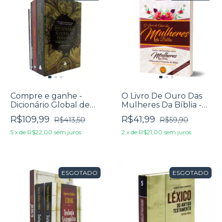
Compre e ganhe -
O Livro De Ouro Das
Dicionário Global de
Mulheres Da Bíblia -
Teologia + 4 Livros
Erivaldo de Jesus
R$109,99
R$41,99
R$413,50
R$59,90
Teológicos
5
x
de
R$22,00
sem juros
2
x
de
R$21,00
sem juros
ESGOTADO
ESGOTADO