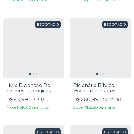
ESGOTADO
ESGOTADO
Livro Dicionário De
Dicionário Bíblico
Termos Teológicos
Wycliffe - Charles F.
Latinos E Gregos -
Pleiffer
R$63,99
R$260,99
R$89,95
R$369,90
Richard A. Muller
4
x
de
R$16,00
sem juros
5
x
de
R$52,20
sem juros
ESGOTADO
ESGOTADO