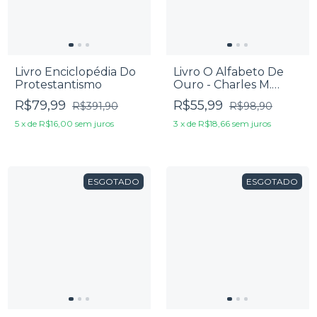
Livro Enciclopédia Do
Livro O Alfabeto De
Protestantismo
Ouro - Charles M.
Spurgeon
R$79,99
R$55,99
R$391,90
R$98,90
5
x
de
R$16,00
sem juros
3
x
de
R$18,66
sem juros
ESGOTADO
ESGOTADO