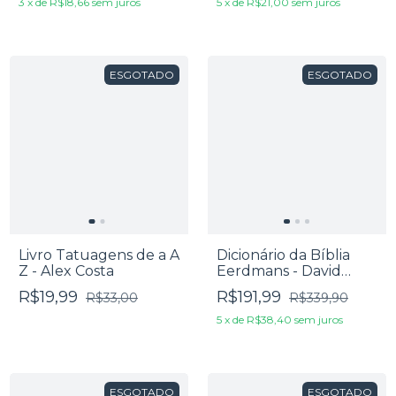
3
x
de
R$18,66
sem juros
5
x
de
R$21,00
sem juros
ESGOTADO
ESGOTADO
Livro Tatuagens de a A
Dicionário da Bíblia
Z - Alex Costa
Eerdmans - David
Noel
R$19,99
R$191,99
R$33,00
R$339,90
5
x
de
R$38,40
sem juros
ESGOTADO
ESGOTADO