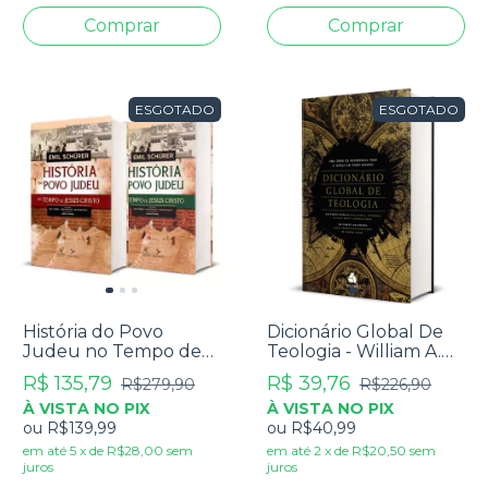
ESGOTADO
ESGOTADO
História do Povo
Dicionário Global De
Judeu no Tempo de
Teologia - William A.
Jesus Cristo - Emil
Dyrness
R$ 135,79
R$ 39,76
R$279,90
R$226,90
Schürer - Coleção Vol.
À VISTA NO PIX
À VISTA NO PIX
1 e 2
ou
R$139,99
ou
R$40,99
em até
5
x
de
R$28,00
sem
em até
2
x
de
R$20,50
sem
juros
juros