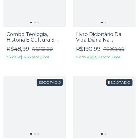
Combo Teologia,
Livro Dicionário Da
História E Cultura 3
Vida Diária Na
Livros
Antiguidade Bíblica &
R$48,99
R$190,99
R$232,80
R$269,00
Pós-Bíblica - Edwin M.
Yamauchi & Marvin R.
3
x
de
R$16,33
sem juros
5
x
de
R$38,20
sem juros
Wilson
ESGOTADO
ESGOTADO