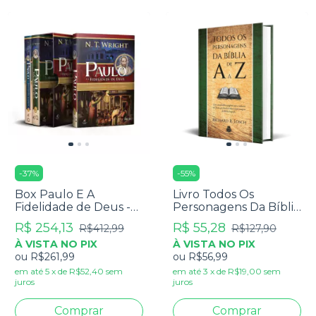
-
37
%
-
55
%
Box Paulo E A
Livro Todos Os
Fidelidade de Deus -
Personagens Da Bíblia
As Origens Cristãs e a
De A a Z - Richard R.
R$ 254,13
R$ 55,28
R$412,99
R$127,90
Questão de Deus - N.
Losch
À VISTA NO PIX
À VISTA NO PIX
T. Wright
ou
R$261,99
ou
R$56,99
em até
5
x
de
R$52,40
sem
em até
3
x
de
R$19,00
sem
juros
juros