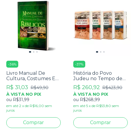
-
36
%
-
37
%
Livro Manual De
História do Povo
Cultura, Costumes E
Judeu no Tempo de
Tradições Dos Tempos
Jesus Cristo - Emil
R$ 31,03
R$ 260,92
R$49,90
R$423,90
Bíblicos - Leonardo
Schürer - Coleção
À VISTA NO PIX
À VISTA NO PIX
Andrade
Completa Vol. 1 ao 4
ou
R$31,99
ou
R$268,99
em até
2
x
de
R$16,00
sem
em até
5
x
de
R$53,80
sem
juros
juros