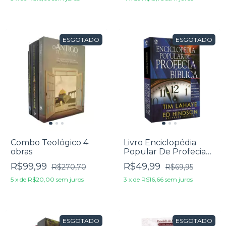
Teológico
ESGOTADO
ESGOTADO
Combo Teológico 4
Livro Enciclopédia
obras
Popular De Profecia
Bíblica - Tim Lahaye E
R$99,99
R$49,99
R$270,70
R$69,95
Ed Hindson
5
x
de
R$20,00
sem juros
3
x
de
R$16,66
sem juros
ESGOTADO
ESGOTADO