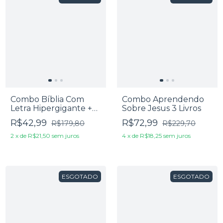
Combo Bíblia Com
Combo Aprendendo
Letra Hipergigante +
Sobre Jesus 3 Livros
Dicionário Bíblico
R$42,99
R$72,99
R$179,80
R$229,70
Bereano
2
x
de
R$21,50
sem juros
4
x
de
R$18,25
sem juros
ESGOTADO
ESGOTADO