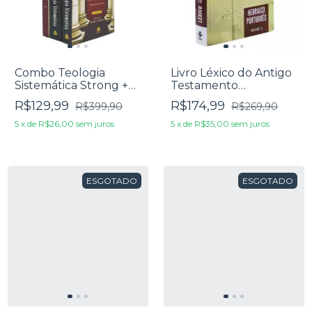
Combo Teologia
Livro Léxico do Antigo
Sistemática Strong +
Testamento
Livro Enciclopédia
Interlinear – Hebraico-
R$129,99
R$174,99
R$399,90
R$269,90
Histórica Da Vida De
Português - Volume 5
Jesus
- Edson de Faria
5
x
de
R$26,00
sem juros
5
x
de
R$35,00
sem juros
Francisco
ESGOTADO
ESGOTADO