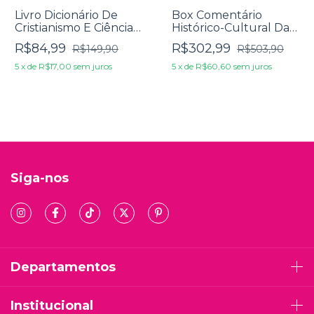
Livro Dicionário De
Box Comentário
Cristianismo E Ciência -
Histórico-Cultural Da
Paul Copan
Bíblia (AT E NT)
R$84,99
R$302,99
R$149,90
R$503,90
5
x
de
R$17,00
sem juros
5
x
de
R$60,60
sem juros
Siga-nos
Departamentos
Institucional