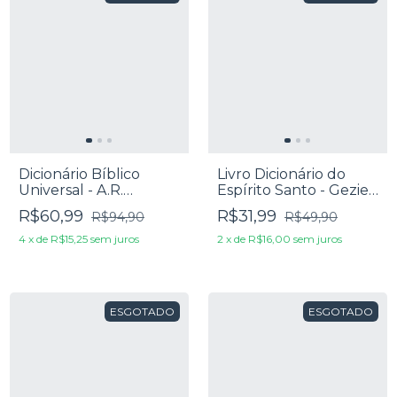
Dicionário Bíblico
Livro Dicionário do
Universal - A.R.
Espírito Santo - Geziel
Buckland & Lukyn
Gomes
R$60,99
R$31,99
R$94,90
R$49,90
Williams
4
x
de
R$15,25
sem juros
2
x
de
R$16,00
sem juros
ESGOTADO
ESGOTADO