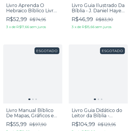
Livro Aprenda O
Livro Guia Ilustrado Da
Hebraico Bíblico Livro
Bíblia - J. Daniel Hayes
De Exercícios - Russell
e J. Scott Duvall
R$52,99
R$46,99
R$74,95
R$83,90
Fuller
3
x
de
R$17,66
sem juros
3
x
de
R$15,66
sem juros
ESGOTADO
ESGOTADO
Livro Manual Bíblico
Livro Guia Didático do
De Mapas, Gráficos e
Leitor da Bíblia -
Cronologia - John A.
Lawrence Richards
R$55,99
R$104,99
R$97,90
R$129,95
Beck