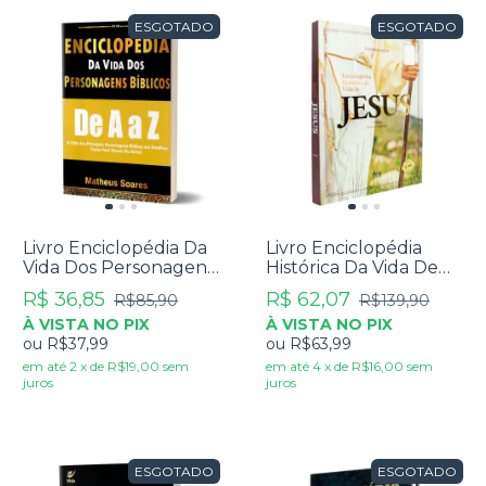
ESGOTADO
ESGOTADO
Livro Enciclopédia Da
Livro Enciclopédia
Vida Dos Personagens
Histórica Da Vida De
Bíblicos De A A Z -
Jesus - Rodrigo Silva
R$ 36,85
R$ 62,07
R$85,90
R$139,90
Matheus Soares
À VISTA NO PIX
À VISTA NO PIX
ou
R$37,99
ou
R$63,99
em até
2
x
de
R$19,00
sem
em até
4
x
de
R$16,00
sem
juros
juros
ESGOTADO
ESGOTADO