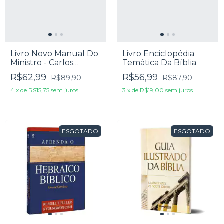
Livro Novo Manual Do
Livro Enciclopédia
Ministro - Carlos
Temática Da Bíblia
Mraida
R$62,99
R$56,99
R$89,90
R$87,90
4
x
de
R$15,75
sem juros
3
x
de
R$19,00
sem juros
ESGOTADO
ESGOTADO