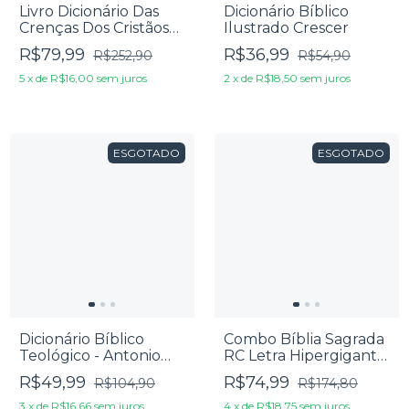
Livro Dicionário Das
Dicionário Bíblico
Crenças Dos Cristãos
Ilustrado Crescer
Primitivos - David W.
R$79,99
R$36,99
R$252,90
R$54,90
Bercot
5
x
de
R$16,00
sem juros
2
x
de
R$18,50
sem juros
ESGOTADO
ESGOTADO
Dicionário Bíblico
Combo Bíblia Sagrada
Teológico - Antonio
RC Letra Hipergigante
Santos
Com Harpa Avivada e
R$49,99
R$74,99
R$104,90
R$174,80
Corinhos Zíper Preta +
Dicionário Bíblico
3
x
de
R$16,66
sem juros
4
x
de
R$18,75
sem juros