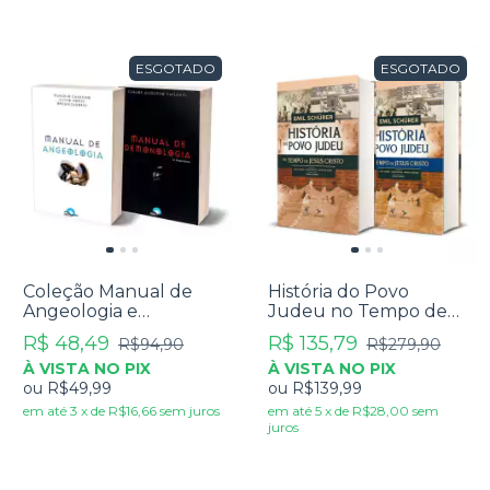
ESGOTADO
ESGOTADO
Coleção Manual de
História do Povo
Angeologia e
Judeu no Tempo de
Demonologia
Jesus Cristo - Emil
R$ 48,49
R$ 135,79
R$94,90
R$279,90
Schürer - Coleção Vol.
À VISTA NO PIX
À VISTA NO PIX
3 e 4
ou
R$49,99
ou
R$139,99
em até
3
x
de
R$16,66
sem juros
em até
5
x
de
R$28,00
sem
juros