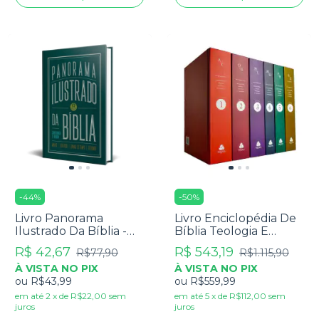
-
44
%
-
50
%
Livro Panorama
Livro Enciclopédia De
Ilustrado Da Bíblia -
Bíblia Teologia E
Christopher D.
Filosofia - R. N.
R$ 42,67
R$ 543,19
R$77,90
R$1.115,90
Hudson
Champlin
À VISTA NO PIX
À VISTA NO PIX
ou
R$43,99
ou
R$559,99
em até
2
x
de
R$22,00
sem
em até
5
x
de
R$112,00
sem
juros
juros