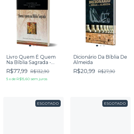
Livro Quem É Quem
Dicionário Da Bíblia De
Na Bíblia Sagrada -
Almeida
Paul Gardner
R$77,99
R$20,99
R$132,90
R$27,90
5
x
de
R$15,60
sem juros
ESGOTADO
ESGOTADO