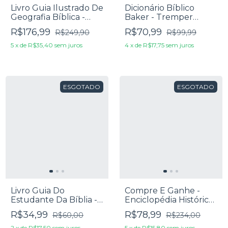
Livro Guia Ilustrado De
Dicionário Bíblico
Geografia Bíblica -
Baker - Tremper
Paul H. Wright
Longman III
R$176,99
R$70,99
R$249,90
R$99,99
5
x
de
R$35,40
sem juros
4
x
de
R$17,75
sem juros
ESGOTADO
ESGOTADO
Livro Guia Do
Compre E Ganhe -
Estudante Da Bíblia -
Enciclopédia Histórica
Matheus Soares
Da Vida De Jesus de
R$34,99
R$78,99
R$60,00
R$234,00
Rodrigo Silva + 3 livros
2
x
de
R$17,50
sem juros
5
x
de
R$15,80
sem juros