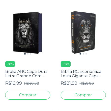
-
58
%
-
63
%
Bíblia ARC Capa Dura
Bíblia RC Econômica
Letra Grande Com
Letra Gigante Capa
Harpa - Textos
Dura Com Harpa E
R$16,99
R$21,99
R$40,90
R$59,90
Coloridos - Leão Rei
Corinhos Leão PB
Dos Reis