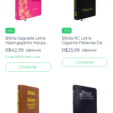
-
55
%
-
57
%
Bíblia Sagrada Letra
Bíblia RC Letra
Hipergigante Harpa
Gigante Palavras De
Avivada E Corinhos -
Jesus Em Vermelho
R$42,99
R$25,99
R$94,90
R$59,90
Carteira Pink
Harpa E Corinhos -
Capa Luxo Preta
2
x
de
R$21,50
sem juros