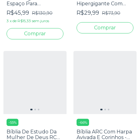
Espaço Para
Hipergigante Com
Anotações Harpa
Textos Coloridos,
R$45,99
R$29,99
R$130,90
R$73,90
Avivada E Corinhos
Harpa E Corinhos -
Flores Pink
Capa Luxo Rose
3
x
de
R$15,33
sem juros
-
55
%
-
66
%
Bíblia De Estudo Da
Bíblia ARC Com Harpa
Mulher De Deus RC
Avivada E Corinhos -