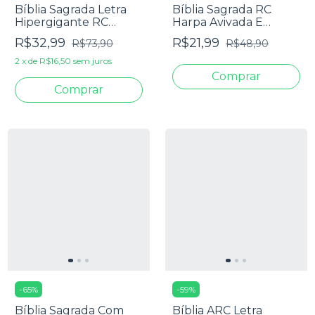
Bíblia Sagrada Letra
Bíblia Sagrada RC
Hipergigante RC
Harpa Avivada E
Harpa E Corinhos
Corinhos Média Capa
R$32,99
R$21,99
R$73,90
R$48,90
Média Capa Dura Lion
Dura Leão Glória
Colors
2
x
de
R$16,50
sem juros
-
65
%
-
59
%
Bíblia Sagrada Com
Bíblia ARC Letra