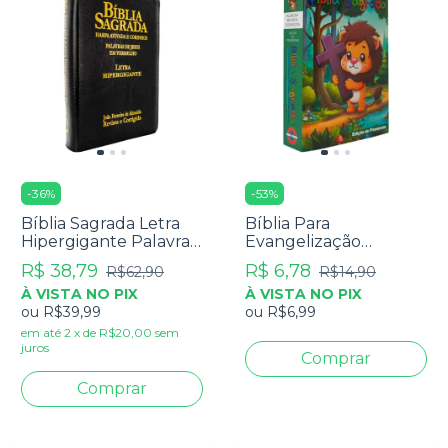
-
36
%
-
53
%
Bíblia Sagrada Letra
Bíblia Para
Hipergigante Palavra
Evangelização
De Jesus Em
Pequena - RC Edição
R$ 38,79
R$ 6,78
R$62,90
R$14,90
Vermelho Com Harpa
De Promessas - Capa
À VISTA NO PIX
À VISTA NO PIX
Zíper Preta
Infantil
ou
R$39,99
ou
R$6,99
em até
2
x
de
R$20,00
sem
juros