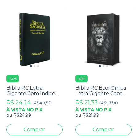
-
50
%
-
63
%
Bíblia RC Letra
Bíblia RC Econômica
Gigante Com Índice
Letra Gigante Capa
Ed. Promessas -
Dura Com Harpa E
R$ 24,24
R$ 21,33
R$49,90
R$59,90
Palavras de Jesus Em
Corinhos Leão Rei dos
À VISTA NO PIX
À VISTA NO PIX
Vermelho - Harpa E
Reis
ou
R$24,99
ou
R$21,99
Corinhos - Capa Zíper
Preta