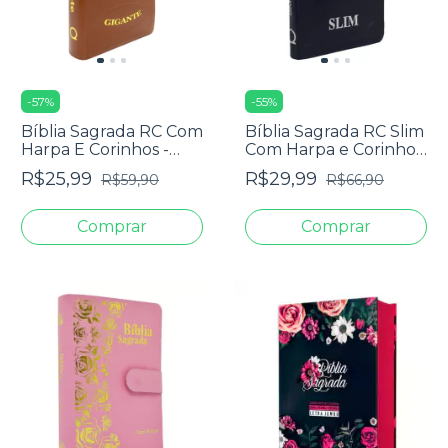
-
57
%
-
55
%
Bíblia Sagrada RC Com
Bíblia Sagrada RC Slim
Harpa E Corinhos -
Com Harpa e Corinhos
Capa Luxo Veneza
Média Capa Zíper Azul
R$25,99
R$29,99
R$59,90
R$66,90
Whisk