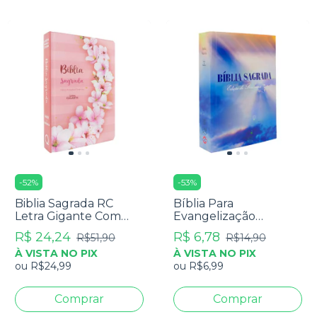
-
52
%
-
53
%
Biblia Sagrada RC
Bíblia Para
Letra Gigante Com
Evangelização
Harpa Avivada E
Pequena - RC Edição
R$ 24,24
R$ 6,78
R$51,90
R$14,90
Corinhos Capa Dura
De Promessas
À VISTA NO PIX
À VISTA NO PIX
Ramos Flores
ou
R$24,99
ou
R$6,99