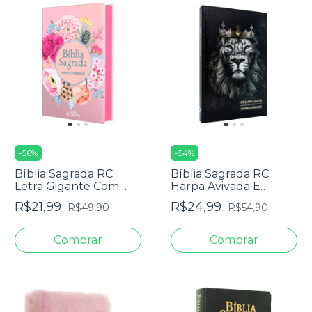
-
56
%
-
54
%
Bíblia Sagrada RC
Bíblia Sagrada RC
Letra Gigante Com
Harpa Avivada E
Harpa Avivada E
Corinhos Média Capa
R$21,99
R$24,99
R$49,90
R$54,90
Corinhos Capa Dura
Dura Leão Rei Dos Reis
Circulo Flores