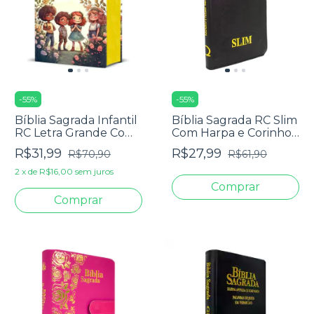
-
55
%
-
55
%
Bíblia Sagrada Infantil
Bíblia Sagrada RC Slim
RC Letra Grande Com
Com Harpa e Corinhos
Harpa Avivada E
Média Luxo Preta
R$31,99
R$27,99
R$70,90
R$61,90
Corinhos Capa Dura
Pequena Crianças
2
x
de
R$16,00
sem juros
Jardim