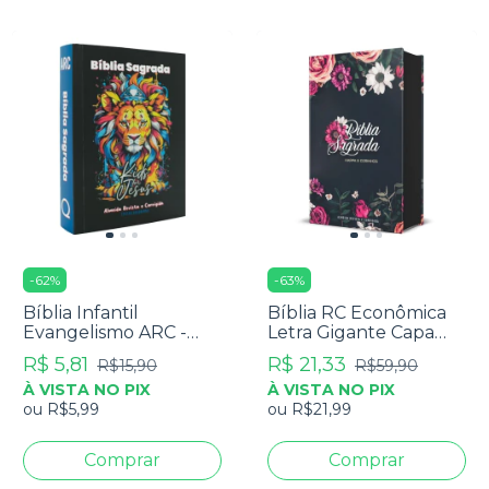
-
62
%
-
63
%
Bíblia Infantil
Bíblia RC Econômica
Evangelismo ARC -
Letra Gigante Capa
Capa Lion Kids
Dura Com Harpa E
R$ 5,81
R$ 21,33
R$15,90
R$59,90
Corinhos Flores Pink
À VISTA NO PIX
À VISTA NO PIX
ou
R$5,99
ou
R$21,99