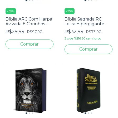
-
69
%
-
55
%
Bíblia ARC Com Harpa
Bíblia Sagrada RC
Avivada E Corinhos -
Letra Hipergigante
Letra Jumbo - Capa
Com Harpa Avivada E
R$29,99
R$32,99
R$97,90
R$73,90
Dura Ramos Flores
Corinhos Capa Dura
Flores Realista
2
x
de
R$16,50
sem juros