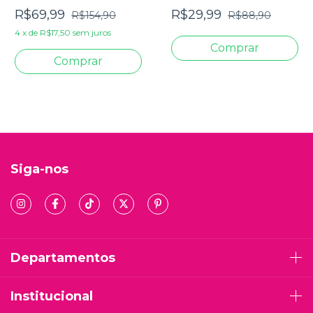
Letra Grande Com
Letra Jumbo - Capa
R$69,99
R$29,99
R$154,90
R$88,90
Harpa Pentecostal
Dura Leão PB
Pink
4
x
de
R$17,50
sem juros
Siga-nos
Departamentos
Institucional