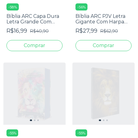
-
58
%
-
56
%
Bíblia ARC Capa Dura
Bíblia ARC PJV Letra
Letra Grande Com
Gigante Com Harpa
Harpa - Textos
Avivada E Corinhos -
R$16,99
R$27,99
R$40,90
R$62,90
Coloridos - Leão PB
Capa Carteira Preta
-
55
%
-
55
%