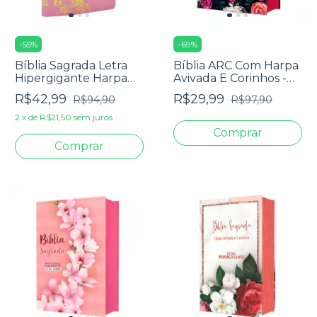
-
55
%
-
69
%
Bíblia Sagrada Letra
Bíblia ARC Com Harpa
Hipergigante Harpa
Avivada E Corinhos -
Avivada E Corinhos -
Letra Jumbo - Capa
R$42,99
R$29,99
R$94,90
R$97,90
Carteira Rosa Claro
Dura Floral Pink
2
x
de
R$21,50
sem juros