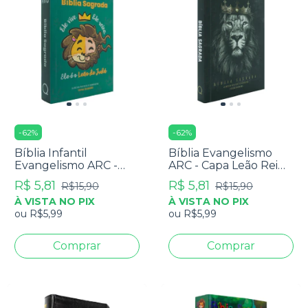
-
62
%
-
62
%
Bíblia Infantil
Bíblia Evangelismo
Evangelismo ARC -
ARC - Capa Leão Rei
Capa Leão de Judá
Dos Reis - Edição De
R$ 5,81
R$ 5,81
R$15,90
R$15,90
Bolso
À VISTA NO PIX
À VISTA NO PIX
ou
R$5,99
ou
R$5,99