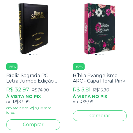
-
55
%
-
62
%
Bíblia Sagrada RC
Bíblia Evangelismo
Letra Jumbo Edição
ARC - Capa Floral Pink
De Promessas Capa
R$ 32,97
R$ 5,81
R$74,90
R$15,90
Zíper Preta
À VISTA NO PIX
À VISTA NO PIX
ou
R$33,99
ou
R$5,99
em até
2
x
de
R$17,00
sem
juros