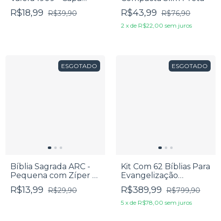
Dura Preta Espanhol
R$18,99
R$43,99
R$39,90
R$76,90
2
x
de
R$22,00
sem juros
ESGOTADO
ESGOTADO
Bíblia Sagrada ARC -
Kit Com 62 Bíblias Para
Pequena com Zíper -
Evangelização
Edição de Promessas -
Pequena - RC Edição
R$13,99
R$389,99
R$29,90
R$799,90
Jeans
de Promessas - Capa
Leão
5
x
de
R$78,00
sem juros