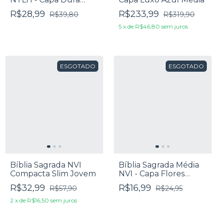
Jardim
R$28,99
R$233,99
R$39,80
R$319,90
5
x
de
R$46,80
sem juros
ESGOTADO
ESGOTADO
Bíblia Sagrada NVI
Bíblia Sagrada Média
Compacta Slim Jovem
NVI - Capa Flores
Magnólia
R$32,99
R$16,99
R$57,90
R$24,95
2
x
de
R$16,50
sem juros