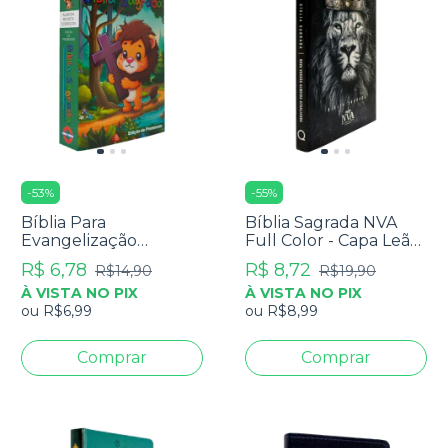
-
53
%
-
55
%
Bíblia Para
Bíblia Sagrada NVA
Evangelização
Full Color - Capa Leão
Pequena - RC Edição
Rei Dos Reis
R$ 6,78
R$ 8,72
R$14,90
R$19,90
De Promessas - Capa
À VISTA NO PIX
À VISTA NO PIX
Infantil
ou
R$6,99
ou
R$8,99