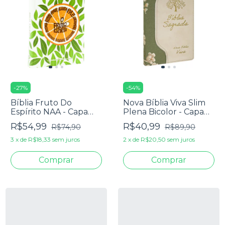
-
27
%
-
54
%
Bíblia Fruto Do
Nova Bíblia Viva Slim
Espírito NAA - Capa
Plena Bicolor - Capa
Dura Laranja
Luxo Bege Floral
R$54,99
R$40,99
R$74,90
R$89,90
3
x
de
R$18,33
sem juros
2
x
de
R$20,50
sem juros