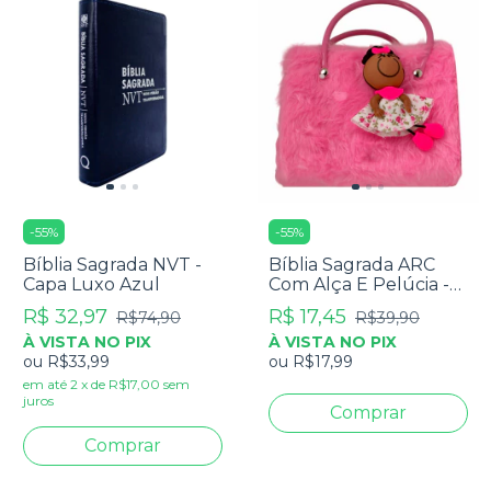
-
55
%
-
55
%
Bíblia Sagrada NVT -
Bíblia Sagrada ARC
Capa Luxo Azul
Com Alça E Pelúcia -
Capa Pink
R$ 32,97
R$ 17,45
R$74,90
R$39,90
À VISTA NO PIX
À VISTA NO PIX
ou
R$33,99
ou
R$17,99
em até
2
x
de
R$17,00
sem
juros