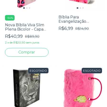
Bíblia Para
-
54
%
Evangelização
Nova Bíblia Viva Slim
Pequena - RC Edição
R$6,99
R$14,90
Plena Bicolor - Capa
de Promessas
Luxo Pink Onça
R$40,99
R$89,90
2
x
de
R$20,50
sem juros
ESGOTADO
ESGOTADO