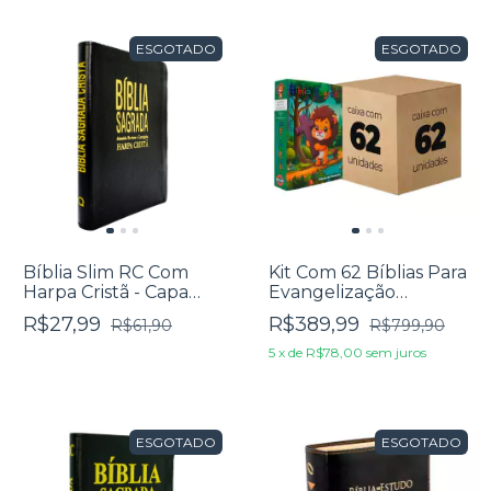
ESGOTADO
ESGOTADO
Bíblia Slim RC Com
Kit Com 62 Bíblias Para
Harpa Cristã - Capa
Evangelização
Luxo Preta
Pequena - RC Edição
R$27,99
R$389,99
R$61,90
R$799,90
de Promessas Infantil
5
x
de
R$78,00
sem juros
ESGOTADO
ESGOTADO