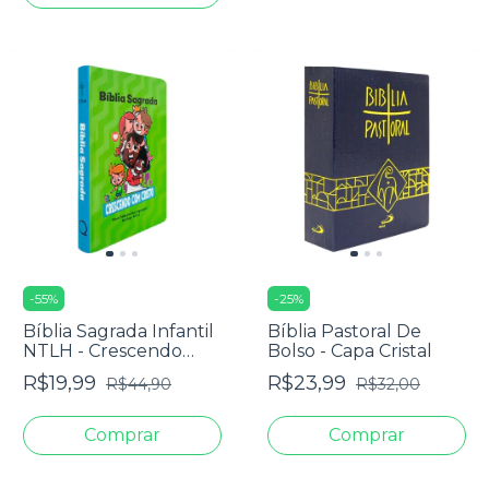
-
55
%
-
25
%
Bíblia Sagrada Infantil
Bíblia Pastoral De
NTLH - Crescendo
Bolso - Capa Cristal
Com Cristo - Capa
R$19,99
R$23,99
R$44,90
R$32,00
Dura Verde Claro