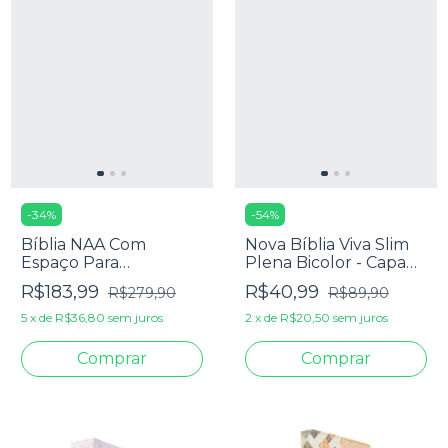
-
34
%
-
54
%
Bíblia NAA Com
Nova Bíblia Viva Slim
Espaço Para
Plena Bicolor - Capa
Anotações - Coleção
Luxo Chumbo
R$183,99
R$40,99
R$279,90
R$89,90
Mulheres Sopro Divino
5
x
de
R$36,80
sem juros
2
x
de
R$20,50
sem juros