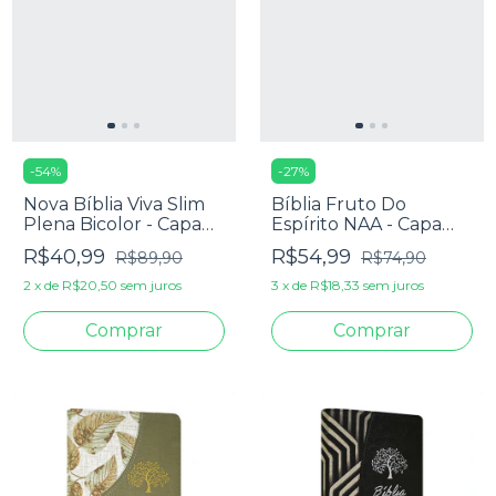
-
54
%
-
27
%
Nova Bíblia Viva Slim
Bíblia Fruto Do
Plena Bicolor - Capa
Espírito NAA - Capa
Luxo Preta E Cinza
Dura Verde
R$40,99
R$54,99
R$89,90
R$74,90
2
x
de
R$20,50
sem juros
3
x
de
R$18,33
sem juros