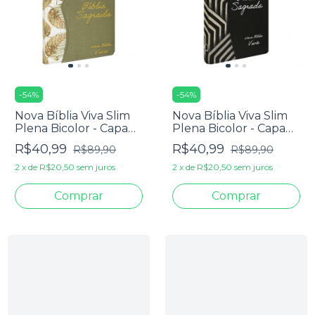
-
54
%
-
54
%
Nova Bíblia Viva Slim
Nova Bíblia Viva Slim
Plena Bicolor - Capa
Plena Bicolor - Capa
Luxo Verde Folhas
Luxo Preta E Listras
R$40,99
R$40,99
R$89,90
R$89,90
2
x
de
R$20,50
sem juros
2
x
de
R$20,50
sem juros