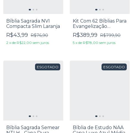
Bíblia Sagrada NVI
Kit Com 62 Bíblias Para
Compacta Slim Laranja
Evangelização
Pequena - RC Edição
R$43,99
R$389,99
R$76,90
R$799,90
de Promessas -
Feminina
2
x
de
R$22,00
sem juros
5
x
de
R$78,00
sem juros
ESGOTADO
ESGOTADO
Bíblia Sagrada Semear
Bíblia de Estudo NAA
NTLH - Capa Dura
Capa Luxo Azul Média