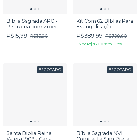
Bíblia Sagrada ARC -
Kit Com 62 Bíblias Para
Pequena com Zíper -
Evangelização
Edição de Promessas -
Pequena - RC Edição
R$15,99
R$389,99
R$35,90
R$799,90
Jeans Liso
de Promessas
5
x
de
R$78,00
sem juros
ESGOTADO
ESGOTADO
Santa Bíblia Reina
Bíblia Sagrada NVI
Valera 1909 - Capa
Compacta Slim Preta