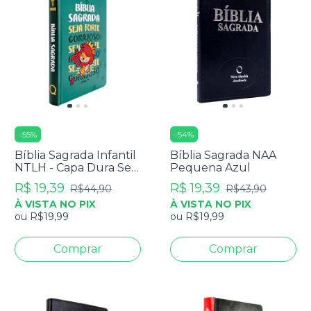
-
55
%
-
54
%
Bíblia Sagrada Infantil
Bíblia Sagrada NAA
NTLH - Capa Dura Seja
Pequena Azul
Forte E Corajoso
R$ 19,39
R$ 19,39
R$44,90
R$43,90
À VISTA NO PIX
À VISTA NO PIX
ou
R$19,99
ou
R$19,99