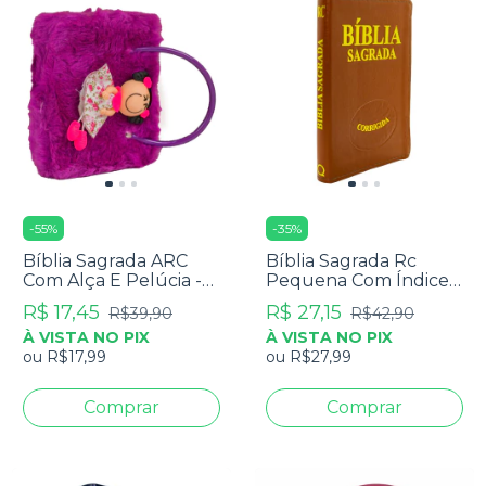
-
55
%
-
35
%
Bíblia Sagrada ARC
Bíblia Sagrada Rc
Com Alça E Pelúcia -
Pequena Com Índice -
Capa Roxa
Capa Luxo Marrom
R$ 17,45
R$ 27,15
R$39,90
R$42,90
À VISTA NO PIX
À VISTA NO PIX
ou
R$17,99
ou
R$27,99