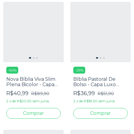
-
54
%
-
29
%
Nova Bíblia Viva Slim
Bíblia Pastoral De
Plena Bicolor - Capa
Bolso - Capa Luxo
Luxo Rosa
Azul Marinho
R$40,99
R$36,99
R$89,90
R$51,90
2
x
de
R$20,50
sem juros
2
x
de
R$18,50
sem juros