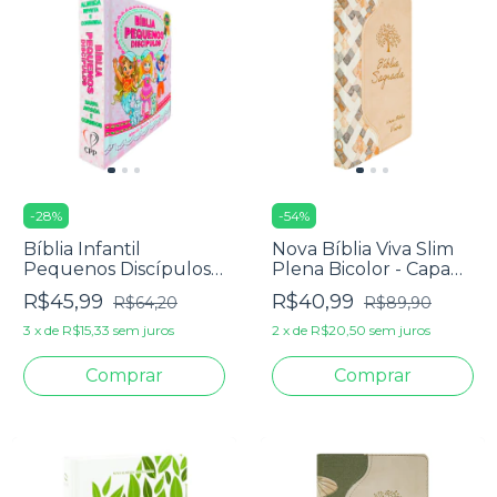
-
28
%
-
54
%
Bíblia Infantil
Nova Bíblia Viva Slim
Pequenos Discípulos
Plena Bicolor - Capa
ARC - Capa Dura Rosa
Luxo Off White
R$45,99
R$40,99
R$64,20
R$89,90
3
x
de
R$15,33
sem juros
2
x
de
R$20,50
sem juros