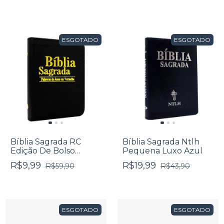
ESGOTADO
ESGOTADO
Bíblia Sagrada RC
Bíblia Sagrada Ntlh
Edição De Bolso
Pequena Luxo Azul
Palavras De Jesus Em
R$9,99
R$19,99
R$59,90
R$43,90
Vermelho Luxo Preta
ESGOTADO
ESGOTADO