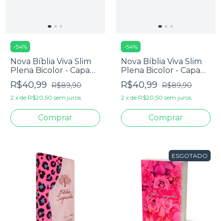
-
54
%
-
54
%
Nova Bíblia Viva Slim
Nova Bíblia Viva Slim
Plena Bicolor - Capa
Plena Bicolor - Capa
Luxo Azul E Cinza
Luxo Marrom Lisa
R$40,99
R$40,99
R$89,90
R$89,90
2
x
de
R$20,50
sem juros
2
x
de
R$20,50
sem juros
ESGOTADO