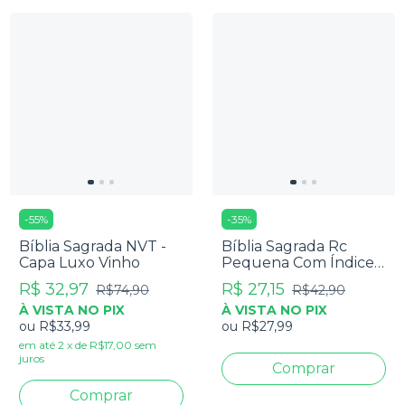
-
55
%
-
35
%
Bíblia Sagrada NVT -
Bíblia Sagrada Rc
Capa Luxo Vinho
Pequena Com Índice -
Capa Luxo Azul
R$ 32,97
R$ 27,15
R$74,90
R$42,90
À VISTA NO PIX
À VISTA NO PIX
ou
R$33,99
ou
R$27,99
em até
2
x
de
R$17,00
sem
juros