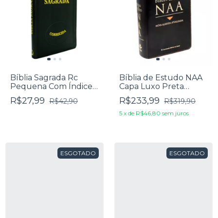
Bíblia Sagrada Rc
Bíblia de Estudo NAA
Pequena Com Índice -
Capa Luxo Preta
Capa Luxo Preta
Média
R$27,99
R$233,99
R$42,90
R$319,90
5
x
de
R$46,80
sem juros
ESGOTADO
ESGOTADO