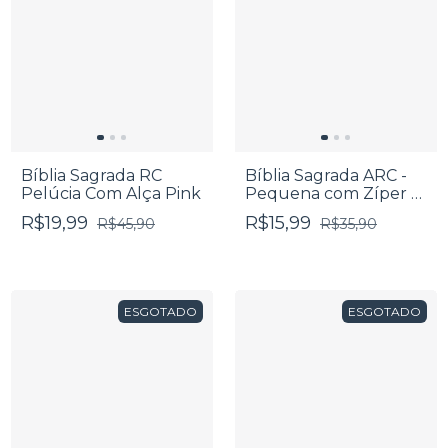
Bíblia Sagrada RC
Bíblia Sagrada ARC -
Pelúcia Com Alça Pink
Pequena com Zíper -
Edição De Promessas -
R$19,99
R$15,99
R$45,90
R$35,90
Camuflada
ESGOTADO
ESGOTADO