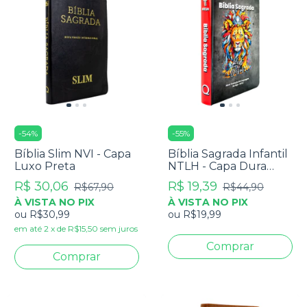
-
54
%
-
55
%
Bíblia Slim NVI - Capa
Bíblia Sagrada Infantil
Luxo Preta
NTLH - Capa Dura
Leão Cinza
R$ 30,06
R$ 19,39
R$67,90
R$44,90
À VISTA NO PIX
À VISTA NO PIX
ou
R$30,99
ou
R$19,99
em até
2
x
de
R$15,50
sem juros