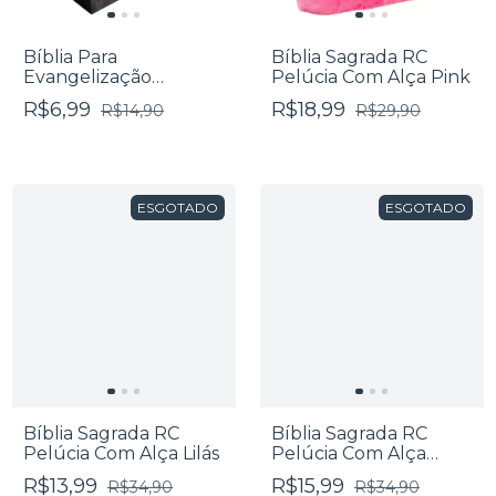
Bíblia Para
Bíblia Sagrada RC
Evangelização
Pelúcia Com Alça Pink
Pequena - RC Edição
R$6,99
R$18,99
R$14,90
R$29,90
de Promessas - Capa
Leão
ESGOTADO
ESGOTADO
Bíblia Sagrada RC
Bíblia Sagrada RC
Pelúcia Com Alça Lilás
Pelúcia Com Alça
Roxa
R$13,99
R$15,99
R$34,90
R$34,90