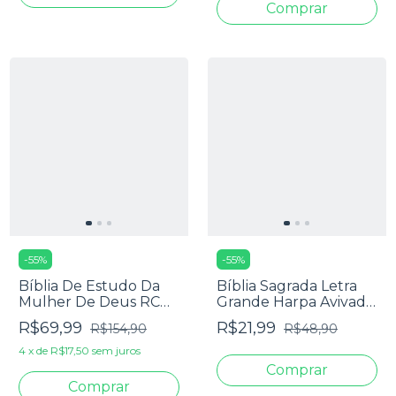
-
55
%
-
55
%
Bíblia De Estudo Da
Bíblia Sagrada Letra
Mulher De Deus RC
Grande Harpa Avivada
Letra Grande Com
E Corinhos - Carteira
R$69,99
R$21,99
R$154,90
R$48,90
Harpa Pentecostal
Pink
Rosa
4
x
de
R$17,50
sem juros