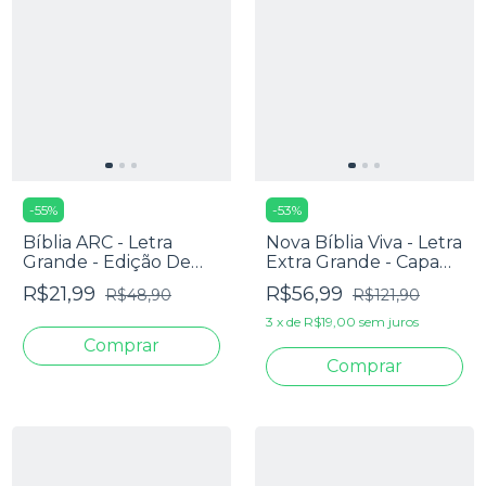
-
55
%
-
53
%
Bíblia ARC - Letra
Nova Bíblia Viva - Letra
Grande - Edição De
Extra Grande - Capa
Promessas - Palavras
Creme
R$21,99
R$56,99
R$48,90
R$121,90
De Jesus Em
Vermelho - Harpa -
3
x
de
R$19,00
sem juros
Capa Zíper Tricolor
Azul