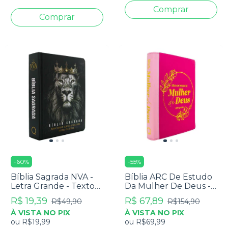
-
60
%
-
55
%
Bíblia Sagrada NVA -
Bíblia ARC De Estudo
Letra Grande - Textos
Da Mulher De Deus -
Coloridos - Capa Dura
Letra Grande - Capa
R$ 19,39
R$ 67,89
R$49,90
R$154,90
Leão Reis Dos Reis
Rosa e Pink
À VISTA NO PIX
À VISTA NO PIX
ou
R$19,99
ou
R$69,99