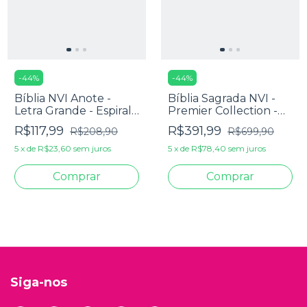
-
44
%
-
44
%
Bíblia NVI Anote -
Bíblia Sagrada NVI -
Letra Grande - Espiral
Premier Collection -
Pluma Leve
Capa Couro Luxo
R$117,99
R$391,99
R$208,90
R$699,90
Preta
5
x
de
R$23,60
sem juros
5
x
de
R$78,40
sem juros
Siga-nos