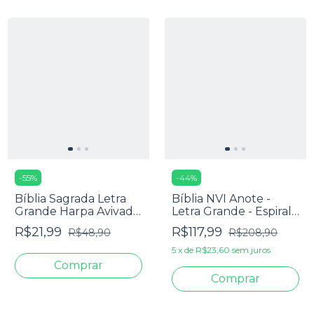
-
55
%
-
44
%
Bíblia Sagrada Letra
Bíblia NVI Anote -
Grande Harpa Avivada
Letra Grande - Espiral
E Corinhos - Carteira
Púrpura
R$21,99
R$117,99
R$48,90
R$208,90
Azul
5
x
de
R$23,60
sem juros