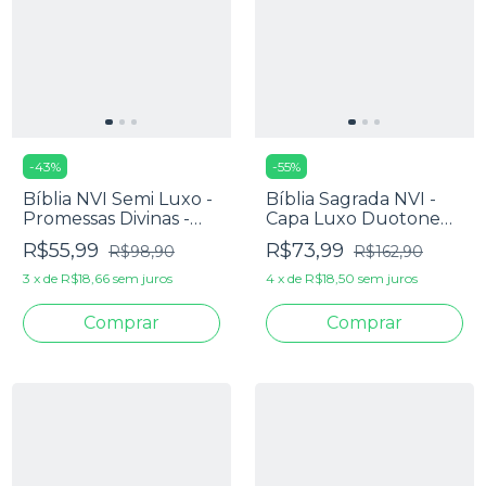
-
43
%
-
55
%
Bíblia NVI Semi Luxo -
Bíblia Sagrada NVI -
Promessas Divinas -
Capa Luxo Duotone
Letra Grande
Marrom E Azul
R$55,99
R$73,99
R$98,90
R$162,90
3
x
de
R$18,66
sem juros
4
x
de
R$18,50
sem juros