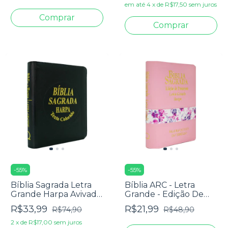
em até
4
x
de
R$17,50
sem juros
-
55
%
-
55
%
Bíblia Sagrada Letra
Bíblia ARC - Letra
Grande Harpa Avivada
Grande - Edição De
E Corinhos Pequena
Promessas - Palavras
R$33,99
R$21,99
R$74,90
R$48,90
Zíper Preta
De Jesus Em
Vermelho - Harpa -
2
x
de
R$17,00
sem juros