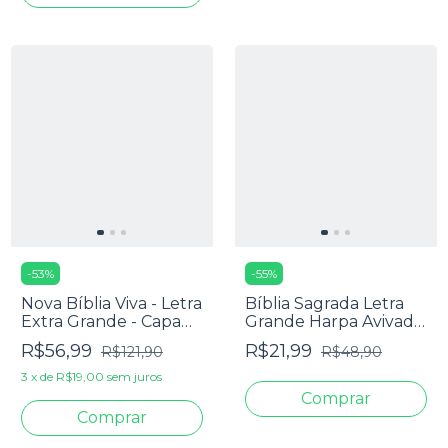
-
53
%
-
55
%
Nova Bíblia Viva - Letra
Bíblia Sagrada Letra
Extra Grande - Capa
Grande Harpa Avivada
Grafite
E Corinhos - Carteira
R$56,99
R$21,99
R$121,90
R$48,90
Rosa
3
x
de
R$19,00
sem juros