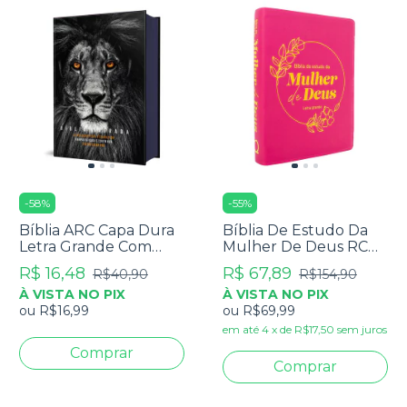
-
58
%
-
55
%
Bíblia ARC Capa Dura
Bíblia De Estudo Da
Letra Grande Com
Mulher De Deus RC
Harpa - Textos
Letra Grande Com
R$ 16,48
R$ 67,89
R$40,90
R$154,90
Coloridos - Leão PB
Harpa Pentecostal
À VISTA NO PIX
À VISTA NO PIX
Pink
ou
R$16,99
ou
R$69,99
em até
4
x
de
R$17,50
sem juros