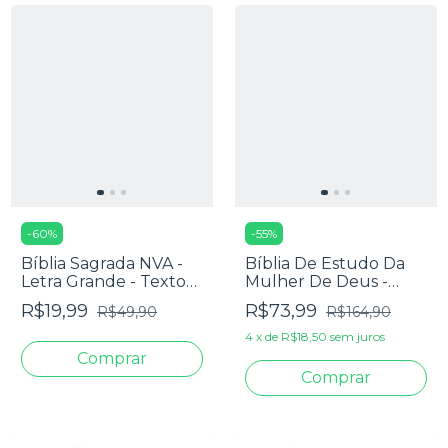
-
60
%
-
55
%
Bíblia Sagrada NVA -
Bíblia De Estudo Da
Letra Grande - Textos
Mulher De Deus -
Coloridos - Capa Dura
Letra Grande - Capa
R$19,99
R$73,99
R$49,90
R$164,90
Floral Pink
Dura Pink
4
x
de
R$18,50
sem juros