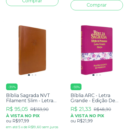
-
39
%
-
55
%
Bíblia Sagrada NVT
Bíblia ARC - Letra
Filament Slim - Letra
Grande - Edição De
Grande - Capa Luxo
Promessas - Palavras
R$ 95,05
R$ 21,33
R$159,90
R$48,90
Marrom
De Jesus Em
À VISTA NO PIX
À VISTA NO PIX
Vermelho - Harpa -
ou
R$97,99
ou
R$21,99
Capa Zíper Tricolor
Pink
em até
5
x
de
R$19,60
sem juros