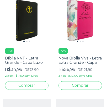
-
53
%
-
53
%
Bíblia NVT - Letra
Nova Bíblia Viva - Letra
Grande - Capa Luxo
Extra Grande - Capa
Preto Cruz
Pink
R$34,99
R$56,99
R$73,90
R$121,90
2
x
de
R$17,50
sem juros
3
x
de
R$19,00
sem juros