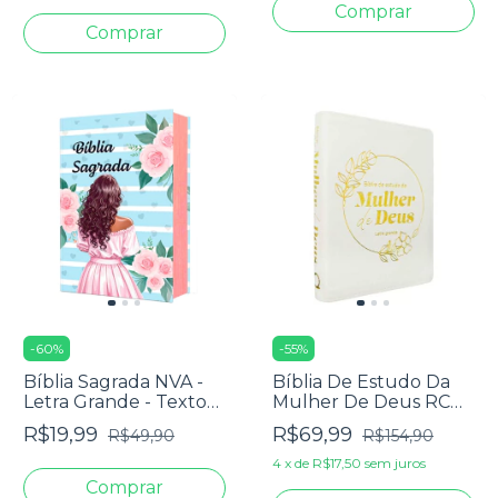
Capa Zíper Tricolor
Rosa
-
60
%
-
55
%
Bíblia Sagrada NVA -
Bíblia De Estudo Da
Letra Grande - Textos
Mulher De Deus RC
Coloridos - Capa Dura
Letra Grande Com
R$19,99
R$69,99
R$49,90
R$154,90
Menina Azul
Harpa Pentecostal
Branca
4
x
de
R$17,50
sem juros