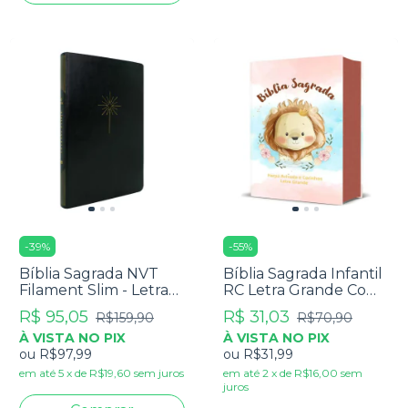
-
39
%
-
55
%
Bíblia Sagrada NVT
Bíblia Sagrada Infantil
Filament Slim - Letra
RC Letra Grande Com
Grande - Capa Luxo
Harpa Avivada E
R$ 95,05
R$ 31,03
R$159,90
R$70,90
Preta
Corinhos Capa Dura
À VISTA NO PIX
À VISTA NO PIX
Pequena Leão
ou
R$97,99
ou
R$31,99
Aquarela
em até
5
x
de
R$19,60
sem juros
em até
2
x
de
R$16,00
sem
juros