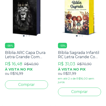
-
58
%
-
55
%
Bíblia ARC Capa Dura
Bíblia Sagrada Infantil
Letra Grande Com
RC Letra Grande Com
Harpa - Textos
Harpa Avivada E
R$ 16,48
R$ 31,03
R$40,90
R$70,90
Coloridos - Leão Rei
Corinhos Capa Dura
À VISTA NO PIX
À VISTA NO PIX
Dos Reis
Pequena Crianças
ou
R$16,99
ou
R$31,99
Jardim
em até
2
x
de
R$16,00
sem
juros