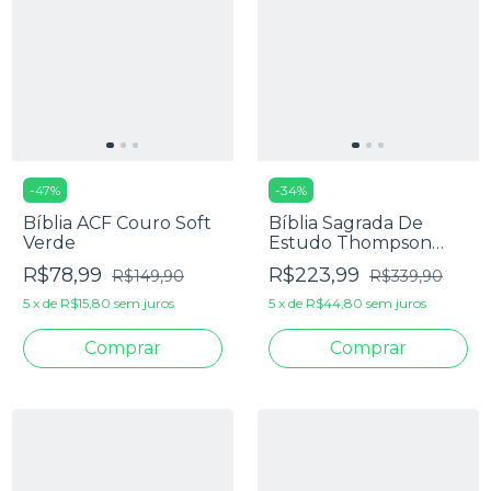
-
47
%
-
34
%
Bíblia ACF Couro Soft
Bíblia Sagrada De
Verde
Estudo Thompson
AEC - Letra Grande -
R$78,99
R$223,99
R$149,90
R$339,90
Capa Luxo Preta
5
x
de
R$15,80
sem juros
5
x
de
R$44,80
sem juros