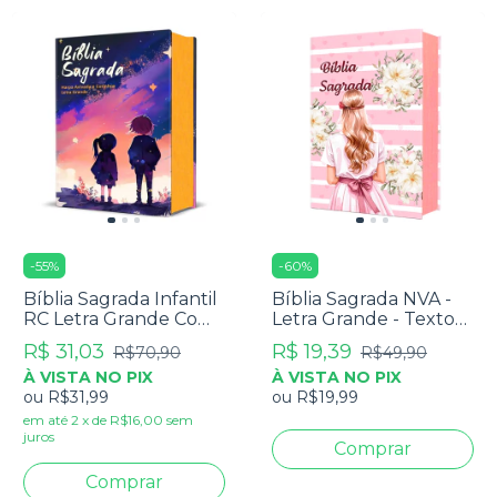
-
55
%
-
60
%
Bíblia Sagrada Infantil
Bíblia Sagrada NVA -
RC Letra Grande Com
Letra Grande - Textos
Harpa Avivada E
Coloridos - Capa Dura
R$ 31,03
R$ 19,39
R$70,90
R$49,90
Corinhos Capa Dura
Menina Rosa
À VISTA NO PIX
À VISTA NO PIX
Pequena Estrelas
ou
R$31,99
ou
R$19,99
em até
2
x
de
R$16,00
sem
juros