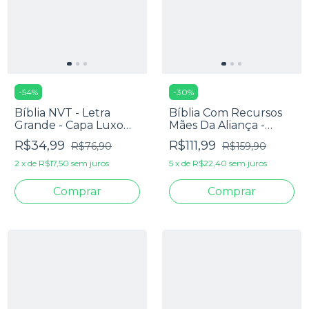
-
54
%
-
30
%
Bíblia NVT - Letra
Bíblia Com Recursos
Grande - Capa Luxo
Mães Da Aliança -
Marrom Cruz
Capa Vinho Marfim
R$34,99
R$111,99
R$76,90
R$159,90
2
x
de
R$17,50
sem juros
5
x
de
R$22,40
sem juros