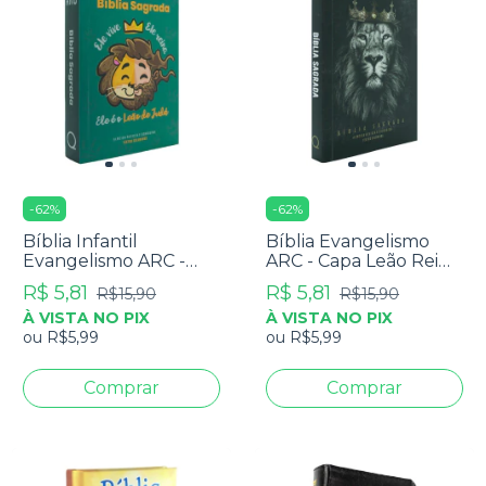
-
62
%
-
62
%
Bíblia Infantil
Bíblia Evangelismo
Evangelismo ARC -
ARC - Capa Leão Rei
Capa Leão de Judá
Dos Reis - Edição De
R$ 5,81
R$ 5,81
R$15,90
R$15,90
Bolso
À VISTA NO PIX
À VISTA NO PIX
ou
R$5,99
ou
R$5,99