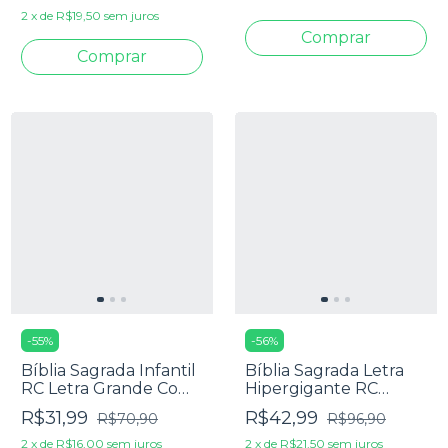
2
x
de
R$19,50
sem juros
-
55
%
-
56
%
Bíblia Sagrada Infantil
Bíblia Sagrada Letra
RC Letra Grande Com
Hipergigante RC
Harpa Avivada E
Harpa E Corinhos Capa
R$31,99
R$42,99
R$70,90
R$96,90
Corinhos Capa Dura
Zíper Pink
Pequena Estrelas
2
x
de
R$16,00
sem juros
2
x
de
R$21,50
sem juros