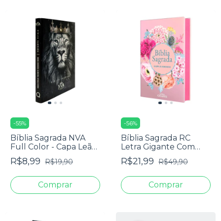
-
55
%
-
56
%
Bíblia Sagrada NVA
Bíblia Sagrada RC
Full Color - Capa Leão
Letra Gigante Com
Rei Dos Reis
Harpa Avivada E
R$8,99
R$21,99
R$19,90
R$49,90
Corinhos Capa Dura
Circulo Flores