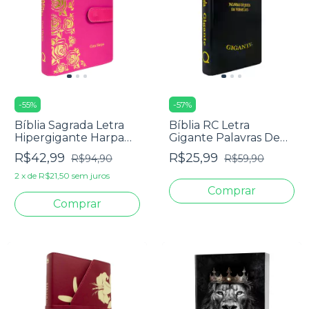
-
55
%
-
57
%
Bíblia Sagrada Letra
Bíblia RC Letra
Hipergigante Harpa
Gigante Palavras De
Avivada E Corinhos -
Jesus Em Vermelho
R$42,99
R$25,99
R$94,90
R$59,90
Carteira Pink
Harpa E Corinhos -
Capa Luxo Preta
2
x
de
R$21,50
sem juros