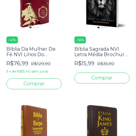
-
41
%
-
55
%
Bíblia Da Mulher De
Bíblia Sagrada NVI
Fé NVI Lírios Do
Letra Média Brochura
Campo
Leão Rei Dos Reis
R$76,99
R$15,99
R$129,90
R$35,90
5
x
de
R$15,40
sem juros