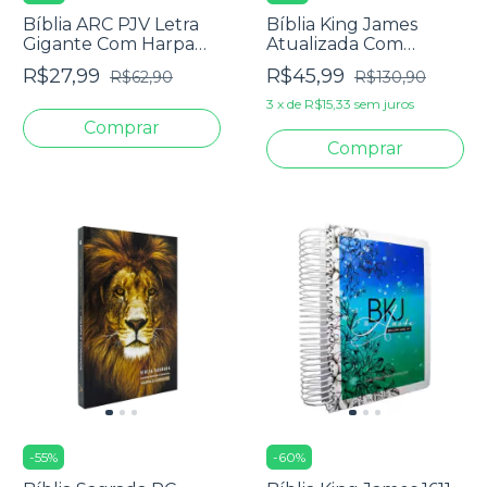
Bíblia ARC PJV Letra
Bíblia King James
Gigante Com Harpa
Atualizada Com
Avivada E Corinhos -
Espaço Para
R$27,99
R$45,99
R$62,90
R$130,90
Capa Carteira Preta
Anotações Blue Sky
3
x
de
R$15,33
sem juros
-
55
%
-
60
%