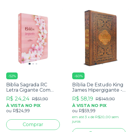
-
52
%
-
60
%
Biblia Sagrada RC
Bíblia De Estudo King
Letra Gigante Com
James Hipergigante -
Harpa Avivada E
Full Color - Capa Dura
R$ 24,24
R$ 58,19
R$51,90
R$149,90
Corinhos Capa Dura
Vintage
À VISTA NO PIX
À VISTA NO PIX
Ramos Flores
ou
R$24,99
ou
R$59,99
em até
3
x
de
R$20,00
sem
juros