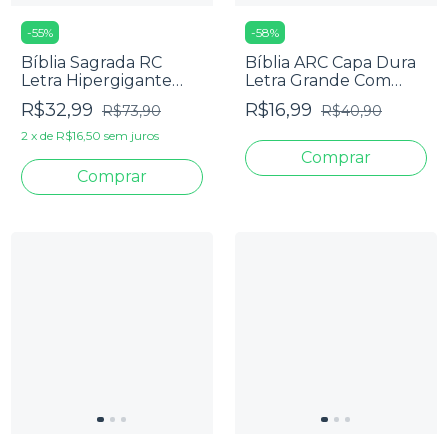
-
55
%
-
58
%
Bíblia Sagrada RC
Bíblia ARC Capa Dura
Letra Hipergigante
Letra Grande Com
Com Harpa Avivada E
Harpa - Textos
R$32,99
R$16,99
R$73,90
R$40,90
Corinhos Capa Dura
Coloridos - Leão PB
Flores Realista
2
x
de
R$16,50
sem juros