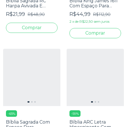
Bíblia Sagrada RC
Bíblia King James 1611
Harpa Avivada E
Com Espaço Para
Corinhos Média Capa
Anotações Flores
R$21,99
R$44,99
R$48,90
R$112,90
Dura Leão Glória
Aquarela
2
x
de
R$22,50
sem juros
-
65
%
-
59
%
Bíblia Sagrada Com
Bíblia ARC Letra