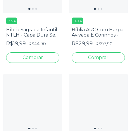
-
55
%
-
69
%
Bíblia Sagrada Infantil
Bíblia ARC Com Harpa
NTLH - Capa Dura Seja
Avivada E Corinhos -
Forte E Corajoso
Letra Jumbo - Capa
R$19,99
R$29,99
R$44,90
R$97,90
Dura Ramos Flores