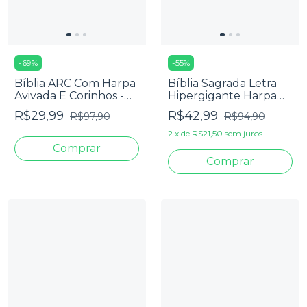
-
69
%
-
55
%
Bíblia ARC Com Harpa
Bíblia Sagrada Letra
Avivada E Corinhos -
Hipergigante Harpa
Letra Jumbo - Capa
Avivada E Corinhos -
R$29,99
R$42,99
R$97,90
R$94,90
Dura Floral Pink
Carteira Rosa Claro
2
x
de
R$21,50
sem juros