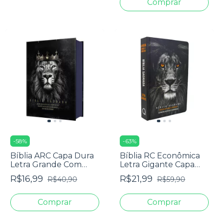
-
58
%
-
63
%
Bíblia ARC Capa Dura
Bíblia RC Econômica
Letra Grande Com
Letra Gigante Capa
Harpa - Textos
Dura Com Harpa E
R$16,99
R$21,99
R$40,90
R$59,90
Coloridos - Leão Rei
Corinhos Leão PB
Dos Reis