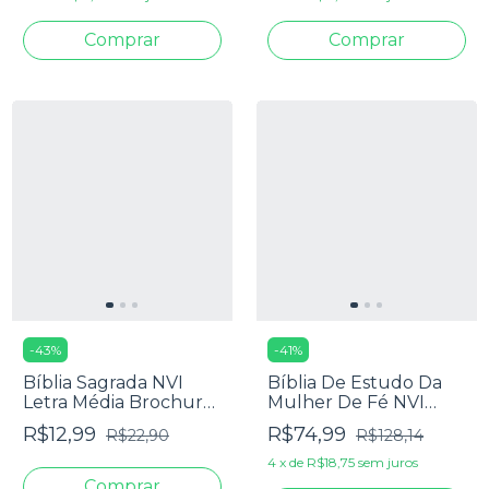
-
43
%
-
41
%
Bíblia Sagrada NVI
Bíblia De Estudo Da
Letra Média Brochura
Mulher De Fé NVI
Rosas
Marmorizada
R$12,99
R$74,99
R$22,90
R$128,14
4
x
de
R$18,75
sem juros