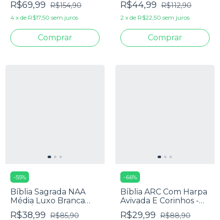
R$69,99
R$44,99
R$154,90
R$112,90
Harpa Pentecostal
Pink
4
x
de
R$17,50
sem juros
2
x
de
R$22,50
sem juros
-
55
%
-
66
%
Bíblia Sagrada NAA
Bíblia ARC Com Harpa
Média Luxo Branca
Avivada E Corinhos -
Com Índice
Letra Jumbo - Capa
R$38,99
R$29,99
R$85,90
R$88,90
Dura Leão PB