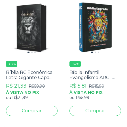
-
63
%
-
62
%
Bíblia RC Econômica
Bíblia Infantil
Letra Gigante Capa
Evangelismo ARC -
Dura Com Harpa E
Capa Lion Kids
R$ 21,33
R$ 5,81
R$59,90
R$15,90
Corinhos Leão Rei dos
À VISTA NO PIX
À VISTA NO PIX
Reis
ou
R$21,99
ou
R$5,99