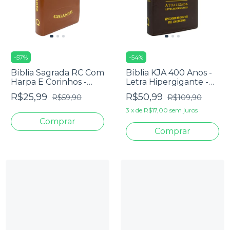
-
57
%
-
54
%
Bíblia Sagrada RC Com
Bíblia KJA 400 Anos -
Harpa E Corinhos -
Letra Hipergigante -
Capa Luxo Veneza
Capa Luxo Marrom
R$25,99
R$50,99
R$59,90
R$109,90
Whisk
3
x
de
R$17,00
sem juros