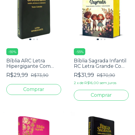
-
59
%
-
55
%
Bíblia ARC Letra
Bíblia Sagrada Infantil
Hipergigante Com
RC Letra Grande Com
Textos Coloridos,
Harpa Avivada E
R$29,99
R$31,99
R$73,90
R$70,90
Harpa E Corinhos -
Corinhos Capa Dura
Capa Luxo Preta
Pequena Crianças
2
x
de
R$16,00
sem juros
Jardim