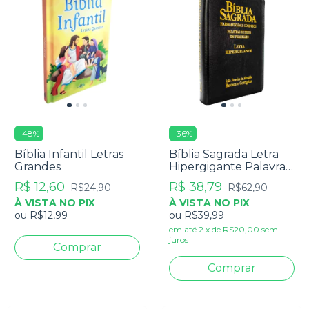
-
48
%
-
36
%
Bíblia Infantil Letras
Bíblia Sagrada Letra
Grandes
Hipergigante Palavra
De Jesus Em
R$ 12,60
R$ 38,79
R$24,90
R$62,90
Vermelho Com Harpa
À VISTA NO PIX
À VISTA NO PIX
Zíper Preta
ou
R$12,99
ou
R$39,99
em até
2
x
de
R$20,00
sem
juros