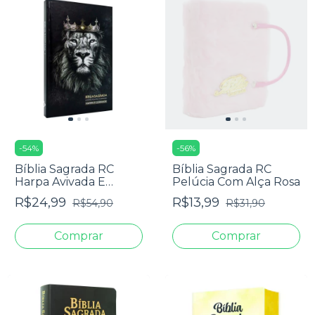
-
54
%
-
56
%
Bíblia Sagrada RC
Bíblia Sagrada RC
Harpa Avivada E
Pelúcia Com Alça Rosa
Corinhos Média Capa
R$24,99
R$13,99
R$54,90
R$31,90
Dura Leão Rei Dos Reis