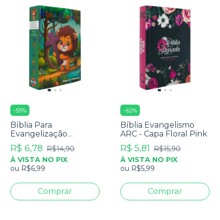
-
53
%
-
62
%
Bíblia Para
Bíblia Evangelismo
Evangelização
ARC - Capa Floral Pink
Pequena - RC Edição
R$ 6,78
R$ 5,81
R$14,90
R$15,90
De Promessas - Capa
À VISTA NO PIX
À VISTA NO PIX
Infantil
ou
R$6,99
ou
R$5,99