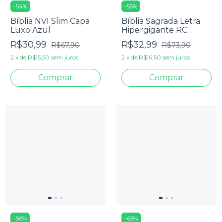
-
54
%
-
55
%
Bíblia NVI Slim Capa
Bíblia Sagrada Letra
Luxo Azul
Hipergigante RC
Harpa E Corinhos
R$30,99
R$32,99
R$67,90
R$73,90
Média Capa Dura Lion
Colors
2
x
de
R$15,50
sem juros
2
x
de
R$16,50
sem juros
-
56
%
-
65
%