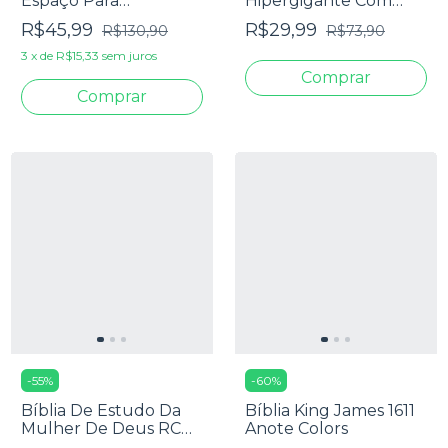
Espaço Para
Hipergigante Com
Anotações Harpa
Textos Coloridos,
R$45,99
R$29,99
R$130,90
R$73,90
Avivada E Corinhos
Harpa E Corinhos -
Flores Pink
Capa Luxo Rose
3
x
de
R$15,33
sem juros
-
55
%
-
60
%
Bíblia De Estudo Da
Bíblia King James 1611
Mulher De Deus RC
Anote Colors
Letra Grande Com