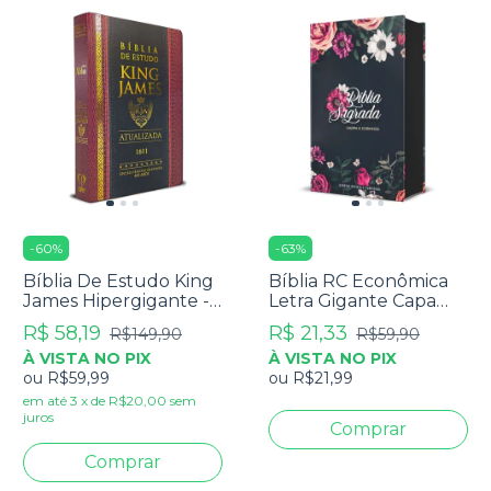
-
60
%
-
63
%
Bíblia De Estudo King
Bíblia RC Econômica
James Hipergigante -
Letra Gigante Capa
Full Color - Capa Dura
Dura Com Harpa E
R$ 58,19
R$ 21,33
R$149,90
R$59,90
Tradicional
Corinhos Flores Pink
À VISTA NO PIX
À VISTA NO PIX
ou
R$59,99
ou
R$21,99
em até
3
x
de
R$20,00
sem
juros