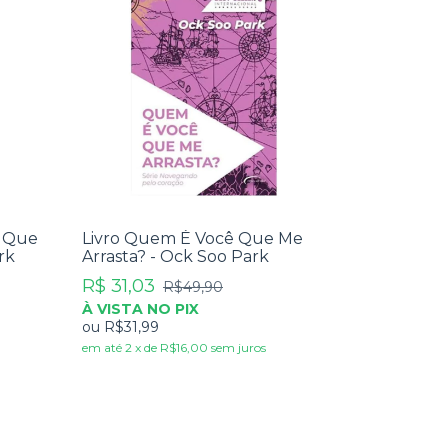
m Que
Livro Quem É Você Que Me
rk
Arrasta? - Ock Soo Park
R$ 31,03
R$49,90
À VISTA NO PIX
ou
R$31,99
em até
2
x
de
R$16,00
sem juros