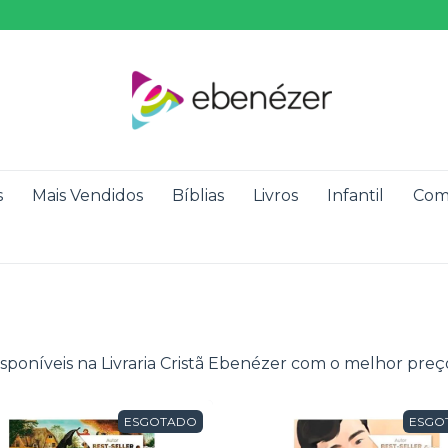
s
Mais Vendidos
Bíblias
Livros
Infantil
Com
disponíveis na Livraria Cristã Ebenézer com o melhor pre
ESGOTADO
ESGO