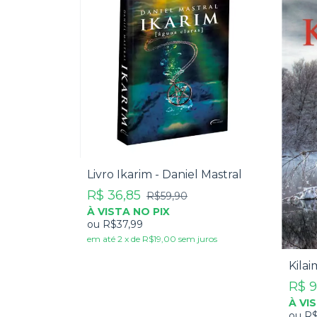
Livro Ikarim - Daniel Mastral
R$ 36,85
R$59,90
À VISTA NO PIX
ou
R$37,99
em até
2
x
de
R$19,00
sem juros
Kilai
R$ 9
À VI
ou
R$