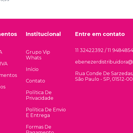
entos
Institucional
Entre em contato
11 32422392 / 11 948485
A
Grupo Vip
Whats
ebenezerdistribuidora@
RVA
Início
Rua Conde De Sarzedas, 
gmentos
São Paulo - SP, 01512-0
Contato
dos
Política De
Privacidade
Política De Envio
E Entrega
Formas De
Pagamento