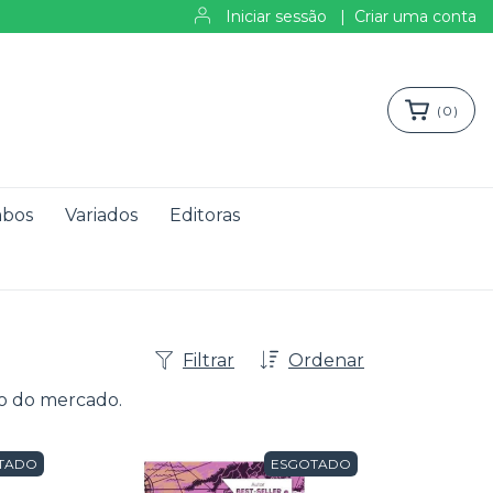
Iniciar sessão
|
Criar uma conta
(
0
)
bos
Variados
Editoras
Filtrar
Ordenar
ço do mercado.
TADO
ESGOTADO