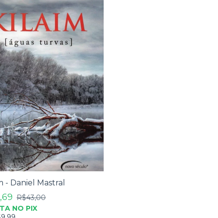
m - Daniel Mastral
,69
R$43,00
STA NO PIX
9,99