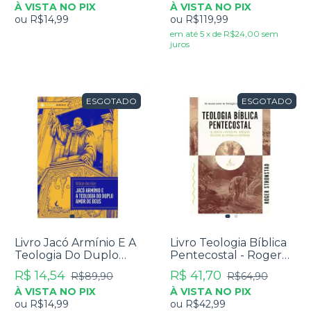
À VISTA NO PIX
À VISTA NO PIX
ou
R$14,99
ou
R$119,99
em até
5
x
de
R$24,00
sem
juros
ESGOTADO
ESGOTADO
Livro Jacó Armínio E A
Livro Teologia Bíblica
Teologia Do Duplo
Pentecostal - Roger
Amor De Deus -
Stronstad
R$ 14,54
R$ 41,70
R$89,90
R$64,90
William Den Boer
À VISTA NO PIX
À VISTA NO PIX
ou
R$14,99
ou
R$42,99