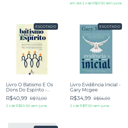
em até
2
x
de
R$21,50
sem juros
ESGOTADO
ESGOTADO
Livro O Batismo E Os
Livro Evidência Inicial -
Dons Do Espírito -
Gary Mcgee
Martyn Lloyd-Jones
R$40,99
R$34,99
R$72,00
R$54,00
2
x
de
R$20,50
sem juros
2
x
de
R$17,50
sem juros