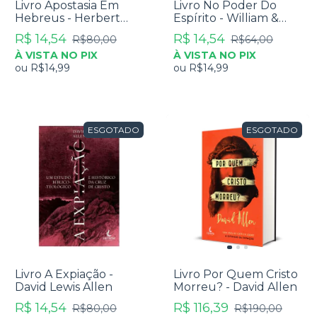
Livro Apostasia Em
Livro No Poder Do
Hebreus - Herbert
Espírito - William &
Bateman IV
Robert Menzies
R$ 14,54
R$ 14,54
R$80,00
R$64,00
À VISTA NO PIX
À VISTA NO PIX
ou
R$14,99
ou
R$14,99
ESGOTADO
ESGOTADO
Livro A Expiação -
Livro Por Quem Cristo
David Lewis Allen
Morreu? - David Allen
R$ 14,54
R$ 116,39
R$80,00
R$190,00