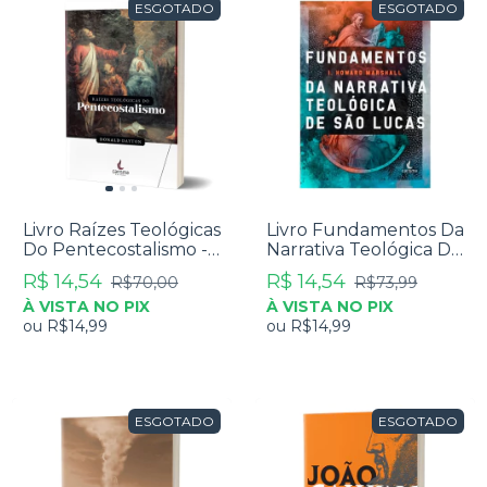
ESGOTADO
ESGOTADO
Livro Raízes Teológicas
Livro Fundamentos Da
Do Pentecostalismo -
Narrativa Teológica De
Donald Dayton
São Lucas - I. Howard
R$ 14,54
R$ 14,54
R$70,00
R$73,99
Marshall
À VISTA NO PIX
À VISTA NO PIX
ou
R$14,99
ou
R$14,99
ESGOTADO
ESGOTADO