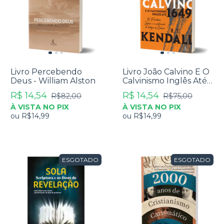
Livro Percebendo
Livro João Calvino E O
Deus - William Alston
Calvinismo Inglês Até
1649 - R. T. Kendall
R$ 14,54
R$ 14,54
R$82,00
R$75,00
À VISTA NO PIX
À VISTA NO PIX
ou
R$14,99
ou
R$14,99
ESGOTADO
ESGOTADO