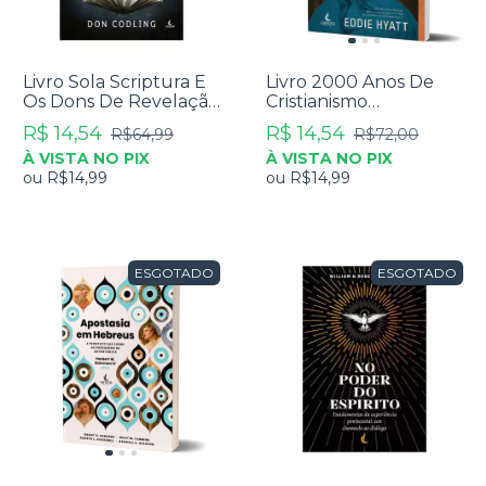
Livro Sola Scriptura E
Livro 2000 Anos De
Os Dons De Revelação
Cristianismo
- Dom Codling
Carismático - Eddie
R$ 14,54
R$ 14,54
R$64,99
R$72,00
Hyatt
À VISTA NO PIX
À VISTA NO PIX
ou
R$14,99
ou
R$14,99
ESGOTADO
ESGOTADO