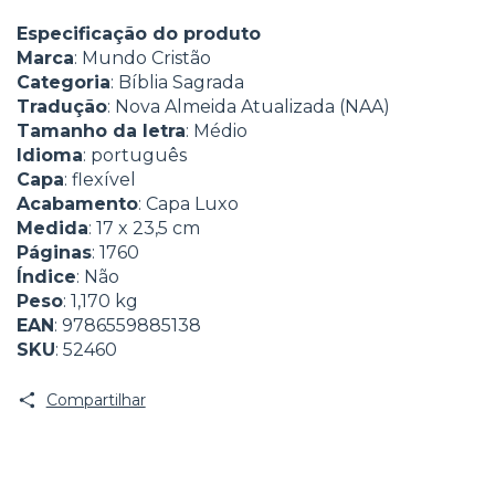
Especificação do produto
Marca
: Mundo Cristão
Categoria
: Bíblia Sagrada
Tradução
: Nova Almeida Atualizada (NAA)
Tamanho da letra
: Médio
Idioma
: português
Capa
: flexível
Acabamento
: Capa Luxo
Medida
: 17 x 23,5 cm
Páginas
: 1760
Índice
: Não
Peso
: 1,170 kg
EAN
: 9786559885138
SKU
: 52460
Compartilhar