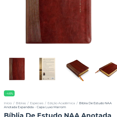
-
46
%
Início
/
Bíblias
/
Especiais
/
Edição Acadêmica
/
Bíblia De Estudo NAA
Anotada Expandida - Capa Luxo Marrom
Bíblia De Estudo NAA Anotada