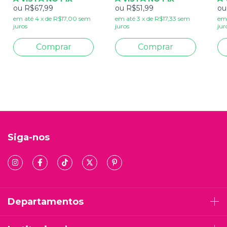
ou
R$67,99
ou
R$51,99
o
em até
4
x
de
R$17,00
sem
em até
3
x
de
R$17,33
sem
em
juros
juros
jur
Siga-nos
Departamentos