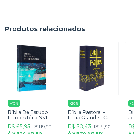
Produtos relacionados
-
43
%
-
28
%
-
2
Bíblia De Estudo
Bíblia Pastoral -
Bí
Introdutória NVI
Letra Grande - Capa
Je
Thomas Nelson -
Cristal
Pú
R$ 65,95
R$ 50,43
R$
R$119,90
R$71,90
Capa Dura Tecido
En
À VISTA NO PIX
À VISTA NO PIX
À 
Azul
Ca