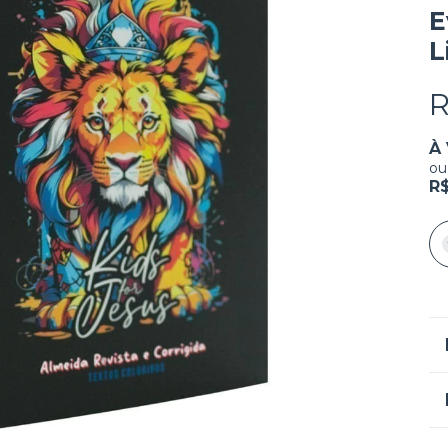
E
L
R
À 
ou
R$