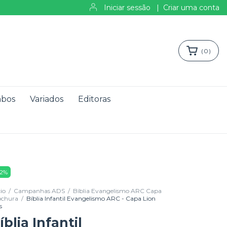
Iniciar sessão
|
Criar uma conta
(
0
)
bos
Variados
Editoras
2
%
cio
/
Campanhas ADS
/
Bíblia Evangelismo ARC Capa
ochura
/
Bíblia Infantil Evangelismo ARC - Capa Lion
s
íblia Infantil