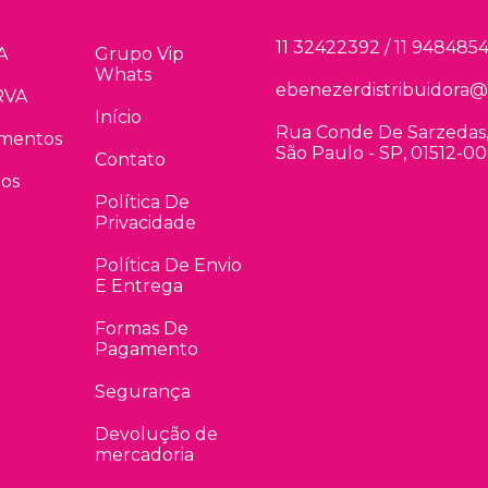
11 32422392 / 11 948485
A
Grupo Vip
Whats
ebenezerdistribuidora@
RVA
Início
Rua Conde De Sarzedas, 
gmentos
São Paulo - SP, 01512-0
Contato
dos
Política De
Privacidade
Política De Envio
E Entrega
Formas De
Pagamento
Segurança
Devolução de
mercadoria