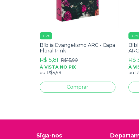
-
62
%
-
62
Bíblia Evangelismo ARC - Capa
Bíbl
Floral Pink
ARC
R$ 5,81
R$ 
R$15,90
À VISTA NO PIX
À VI
ou
R$5,99
ou
R
Siga-nos
Departam