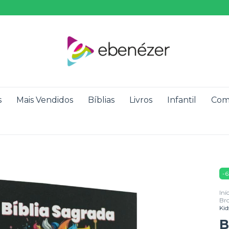
s
Mais Vendidos
Bíblias
Livros
Infantil
Com
-
6
Iní
Br
Kid
B