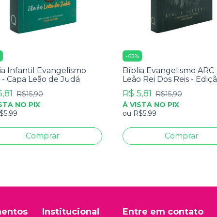
%
-
62
%
ia Infantil Evangelismo
Bíblia Evangelismo ARC 
 - Capa Leão de Judá
Leão Rei Dos Reis - Ediç
Bolso
5,81
R$ 5,81
R$15,90
R$15,90
STA NO PIX
À VISTA NO PIX
$5,99
ou
R$5,99
entos
Institucional
Entre em contato