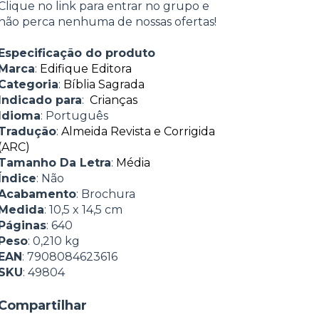
Clique no link para entrar no grupo e
não perca nenhuma de nossas ofertas!
Especificação do produto
Marca
:
Edifique Editora
Categoria
:
Bíblia Sagrada
Indicado para
:
Crianças
Idioma
: Português
Tradução
:
Almeida Revista e Corrigida
(ARC)
Tamanho Da Letra
:
Média
Índice
: Não
Acabamento
: Brochura
Medida
: 10,5 x 14,5 cm
Páginas
: 640
Peso
: 0,210 kg
EAN
: 7908084623616
SKU
: 49804
Compartilhar