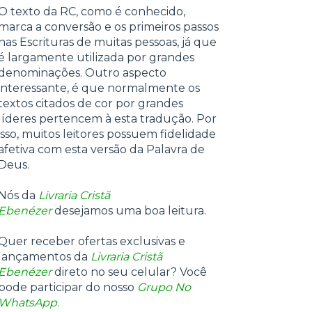
O texto da RC, como é conhecido,
marca a conversão e os primeiros passos
nas Escrituras de muitas pessoas, já que
é largamente utilizada por grandes
denominações. Outro aspecto
interessante, é que normalmente os
textos citados de cor por grandes
líderes pertencem à esta tradução. Por
isso, muitos leitores possuem fidelidade
afetiva com esta versão da Palavra de
Deus.
Nós da
Livraria Cristã
Ebenézer
desejamos uma boa leitura.
Quer receber ofertas exclusivas e
lançamentos da
Livraria Cristã
Ebenézer
direto no seu celular? Você
pode participar do nosso
Grupo No
WhatsApp
.