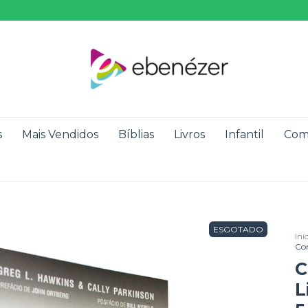
s
Mais Vendidos
Bíblias
Livros
Infantil
Com
ESGOTADO
Iní
Co
C
L