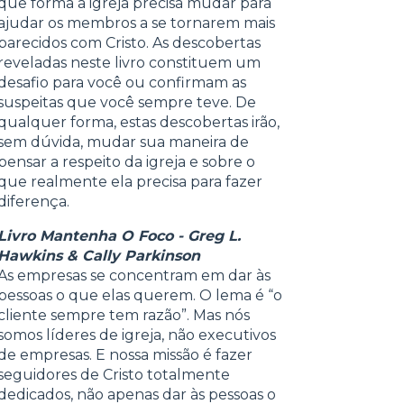
que forma a igreja precisa mudar para
ajudar os membros a se tornarem mais
parecidos com Cristo. As descobertas
reveladas neste livro constituem um
desafio para você ou confirmam as
suspeitas que você sempre teve. De
qualquer forma, estas descobertas irão,
sem dúvida, mudar sua maneira de
pensar a respeito da igreja e sobre o
que realmente ela precisa para fazer
diferença.
Livro Mantenha O Foco - Greg L.
Hawkins & Cally Parkinson
As empresas se concentram em dar às
pessoas o que elas querem. O lema é “o
cliente sempre tem razão”. Mas nós
somos líderes de igreja, não executivos
de empresas. E nossa missão é fazer
seguidores de Cristo totalmente
dedicados, não apenas dar às pessoas o