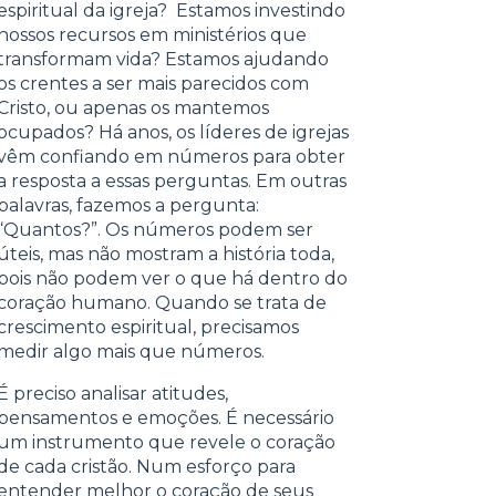
espiritual da igreja? Estamos investindo
nossos recursos em ministérios que
transformam vida? Estamos ajudando
os crentes a ser mais parecidos com
Cristo, ou apenas os mantemos
ocupados? Há anos, os líderes de igrejas
vêm confiando em números para obter
a resposta a essas perguntas. Em outras
palavras, fazemos a pergunta:
“Quantos?”. Os números podem ser
úteis, mas não mostram a história toda,
pois não podem ver o que há dentro do
coração humano. Quando se trata de
crescimento espiritual, precisamos
medir algo mais que números.
É preciso analisar atitudes,
pensamentos e emoções. É necessário
um instrumento que revele o coração
de cada cristão. Num esforço para
entender melhor o coração de seus