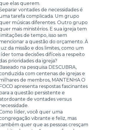
que elas querem.
Separar vontades de necessidades é
uma tarefa complicada. Um grupo
quer músicas diferentes. Outro grupo
quer mais ministérios. E sua igreja tem
limitações de tempo, isso sem
mencionar a questão do orçamento. À
luz da missão e dos limites, como um
líder toma decisões difíceis a respeito
das prioridades da igreja?
Baseado na pesquisa DESCUBRA,
conduzida com centenas de igrejas e
milhares de membros, MANTENHA O
FOCO apresenta respostas fascinantes
para a questão persistente e
atordoante de vontades versus
necessidade.
Como líder, você quer uma
congregação vibrante e feliz, mas
também quer que as pessoas cresçam