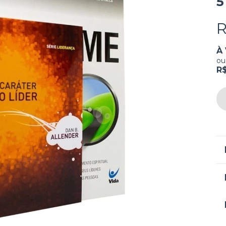
5
R
À 
ou
R