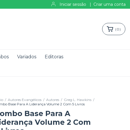
Iniciar sessão
|
Criar uma conta
(
0
)
bos
Variados
Editoras
cio
/
Autores Evangélicos
/
Autores
/
Greg L. Hawkins
/
mbo Base Para A Liderança Volume 2 Com 5 Livros
ombo Base Para A
iderança Volume 2 Com