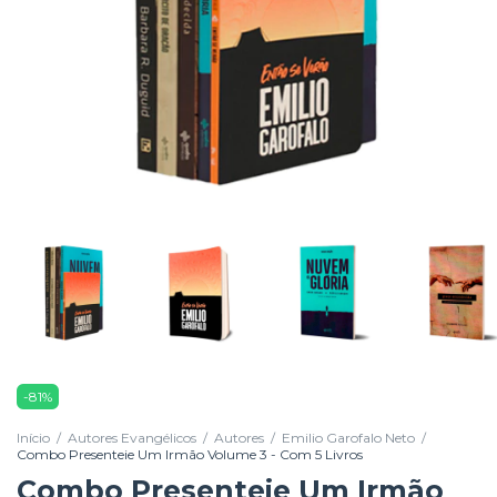
-
81
%
Início
/
Autores Evangélicos
/
Autores
/
Emilio Garofalo Neto
/
Combo Presenteie Um Irmão Volume 3 - Com 5 Livros
Combo Presenteie Um Irmão