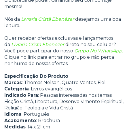
biblioteca de poder. Garanta o seu combo hoje
mesmo!
Nós da
Livraria Cristã Ebenézer
desejamos uma boa
leitura.
Quer receber ofertas exclusivas e lançamentos
da
Livraria Cristã Ebenézer
direto no seu celular?
Você pode participar do nosso
Grupo No WhatsApp
.
Clique no link para entrar no grupo e não perca
nenhuma de nossas ofertas!
Especificação Do Produto
Marcas
: Thomas Nelson, Quatro Ventos, Fiel
Categoria
: Livros evangélicos
Indicado
Para
: Pessoas interessadas nos temas
Ficção Cristã, Literatura, Desenvolvimento Espiritual,
Religião, Teologia e Vida Cristã
Idioma
: Português
Acabamento
: Brochura
Medidas
: 14 x 21 cm