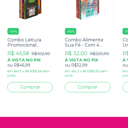
-
54
%
-
85
%
-
7
Combo Leitura
Combo Alimente
Co
Promocional
Sua Fé - Com 4
U
Volume 1 - Com 4
Livros
2 
R$ 45,58
R$ 32,00
R$
R$102,90
R$220,90
Livros
À VISTA NO PIX
À VISTA NO PIX
À 
ou
R$46,99
ou
R$32,99
o
em até
3
x
de
R$15,66
sem
em até
2
x
de
R$16,50
sem
em
juros
juros
jur