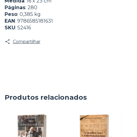
Medida
: 16 x 23 cm
Páginas
: 280
Peso
: 0,385 kg
EAN
: 9786585181631
SKU
: 52416
Compartilhar
Produtos relacionados