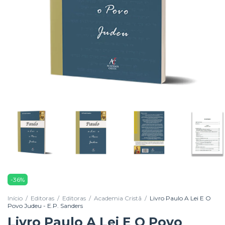
-
36
%
Início
/
Editoras
/
Editoras
/
Academia Cristã
/
Livro Paulo A Lei E O
Povo Judeu - E.P. Sanders
Livro Paulo A Lei E O Povo