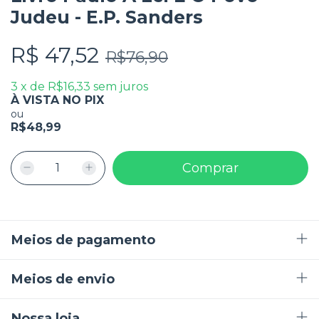
Judeu - E.P. Sanders
R$ 47,52
R$76,90
3
x
de
R$16,33
sem juros
À VISTA NO PIX
ou
R$48,99
Meios de pagamento
Meios de envio
Nossa loja