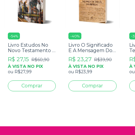
-
54
%
-
40
%
-
3
Livro Estudos No
Livro O Significado
Li
Novo Testamento -
E A Mensagem Dos
T
Joachim Jeremias
Nomes De Deus Na
Te
R$ 27,15
R$ 23,27
R$
R$60,90
R$39,90
Bíblia - Tryggve N.
Re
À VISTA NO PIX
À VISTA NO PIX
À 
D. Mettinger
ou
R$27,99
ou
R$23,99
o