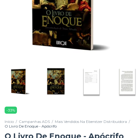
-
33
%
Início
/
Campanhas ADS
/
Mais Vendidos Na Ebenézer Distribuidora
/
O Livro De Enoque - Apócrifo
O Livro De Enoque - Apócrifo