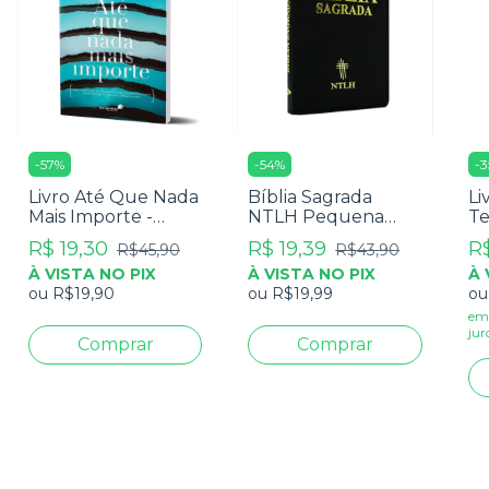
-
57
%
-
54
%
-
3
Livro Até Que Nada
Bíblia Sagrada
Li
Mais Importe -
NTLH Pequena
Te
Luciano Subirá
Luxo Preta
Jo
R$ 19,30
R$ 19,39
R$
R$45,90
R$43,90
Im
À VISTA NO PIX
À VISTA NO PIX
À 
ou
R$19,90
ou
R$19,99
o
em
jur