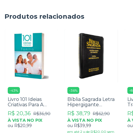
Produtos relacionados
-
43
%
-
36
%
-
8
Livro 101 Ideias
Bíblia Sagrada Letra
Li
Criativas Para A
Hipergigante
Tr
Família - David
Palavra De Jesus
La
R$ 20,36
R$ 38,79
R$
R$36,90
R$62,90
Merkh
Em Vermelho Com
À VISTA NO PIX
À VISTA NO PIX
À 
Harpa Zíper Preta
ou
R$20,99
ou
R$39,99
o
em até
2
x
de
R$20,00
sem